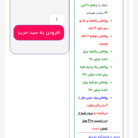
تشک با ا
رتفاع 20 الی
22
سانت هستند
روتختی یکنفره و یک و
نیم نفره 4 تکه
افزودن به سبد خرید
روتختی دونفره 6 تکه
هستند
روتختی یکنفره برای
تخت عرض 90
روتختی یک و نیم نفره
برای تخت عرض 120
روتختی دو نفره برای
تخت عرض 160
روتختی‌
برند مینی مال
با
آستر رنگی تولید
می‌شوند و
سود شما از
این خدمت 300 هزار
تومان
است.
ارسال از فروشگاه توسط