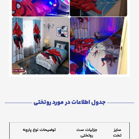
جدول اطلاعات در مورد روتختی
سایز
جزئیات ست
توضیحات نوع پارچه
تخت
روتختی