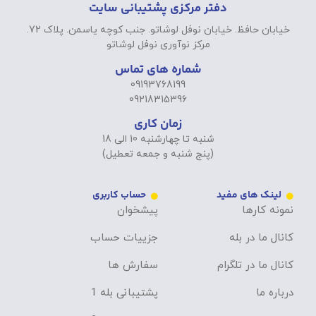
دفتر مرکزی پشتیبانی سایت
خیابان حافظ. خیابان نوفل لوشاتو. جنب کوچه یاسمن. پلاک 72.
مرکز نوآوری نوفل لوشاتو
شماره های تماس
09193768199
09218315396
زمان کاری
شنبه تا چهارشنبه 10 الی 18
(پنج شنبه و جمعه تعطیل)
لینک های مفید
حساب کاربری
نمونه کارها
پیشخوان
کانال ما در بله
جزییات حساب
کانال ما در تلگرام
سفارش ها
درباره ما
پشتیبانی بله 1