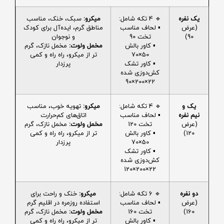
یک نفره
🔹 4 تکه شامل:
میکرو:
سبک، خنک، مناسب
(عرض
▪️ لحاف مناسب
مناطق گرم، ایده‌آل برای کودک
90)
تخت 90
و نوجوان
▪️ کاور بالش
مخمل ولوت:
مخمل نازک، گرم
50×70
تر از میکرو، راه راه و کمی
▪️ کاور تشک
پرزدار
کش‌دوزی شده
22×200×90
یک و
🔹 4 تکه شامل:
میکرو:
تهویه خوب، مناسب
نیم نفره
▪️ لحاف مناسب
اتاق‌های کم‌حرارت
(عرض
تخت 120
مخمل ولوت:
مخمل نازک، گرم
120)
▪️ کاور بالش
تر از میکرو، راه راه و کمی
50×70
پرزدار
▪️ کاور تشک
کش‌دوزی شده
22×200×120
دو نفره
🔹 6 تکه شامل:
میکرو:
خنک و راحت برای
(عرض
▪️ لحاف مناسب
استفاده روزمره در اقلیم گرم
160)
تخت 160
مخمل ولوت:
مخمل نازک، گرم
▪️ کاور بالش
تر از میکرو، راه راه و کمی