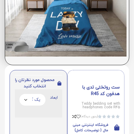
محصول مورد نظرتان را
انتخاب کنید
ست روتختی تدی با
هدفون کد R45
ابعاد
Teddy bedding set with
headphones code R45
(بدون دیدگاه)





فروشگاه اینترنتی مینی
مال { توضیحات کامل}