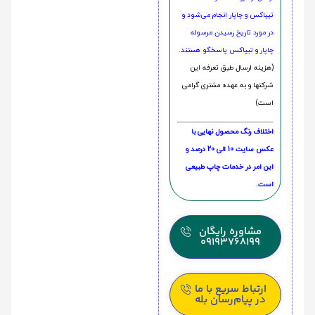
تیپاکس و چاپار انجام می‌شود و
در مورد تاریخ رسیدن مرسوله
چاپار و تیپاکس پاسخگو هستند.
(هزینه ارسال طبق تعرفه این
شرکتها و به عهده مشتری گرامی
است)
اختلاف رنگ محصول نهایی با
عکس سایت 10 الی 20 درصد و
این امر در خدمات چاپ طبیعی
است.
مشاوره رایگان
09193768199
ارتباط سریع با ما
در پیام‌رسان بله