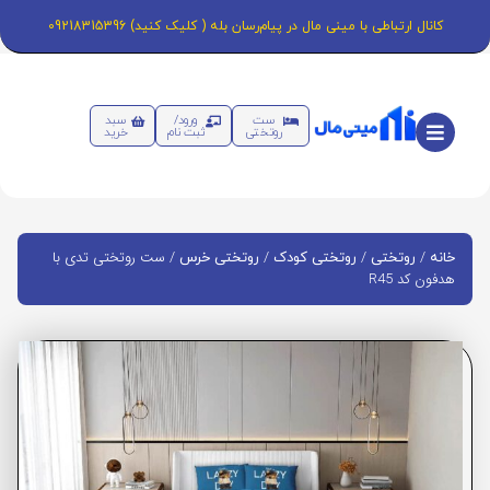
کانال ارتباطی با مینی مال در پیام‌رسان بله ( کلیک کنید) 09218315396
ست
ورود/
سبد
روتختی
ثبت نام
خرید
/
/
/
/ ست روتختی تدی با
خانه
روتختی
روتختی کودک
روتختی خرس
هدفون کد R45