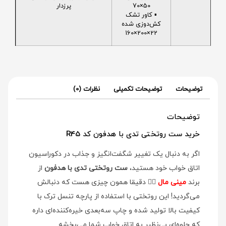
50×70
پرزدار
▪️ کاور تشک
کش‌دوزی شده
22×200×160
توضیحات
توضیحات تکمیلی
نظرات (0)
توضیحات
خرید ست روتختی تدی با هدفون کد R45
اگر به دنبال یک تغییر شگفت‌انگیز و جذاب در دکوراسیون
اتاق خواب خود هستید،
ست روتختی تدی با هدفون
از
برند
مینی مال
👉🏻 دقیقا همون چیزی هست که دنبالش
می‌گردید! این روتختی با استفاده از پارچه تنسل ترک با
کیفیت بالا تولید شده و چاپ سه‌بعدی خیره‌کننده‌ای داره
که جلوه‌ای بی‌نظیر به اتاق خواب شما می‌بخشه.