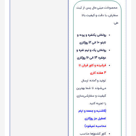
محصولات مینی‌ مال پس از ثبت
سفارش، با دقت و کیفیت بالا
طی:
روتختی یکنفره و پرده و
تابلو 10 الی 12 روزکاری
روتختی یک و نیم نفره و
دونفره 14 الی 16 روزکاری
فرشینه و کاور فرش تا
4 هفته کاری
تولید و آماده ارسال
می‌شوند تا شما بهترین
کیفیت و سفارشی‌سازی
را تجربه کنید.
(5شنبه و جمعه و ایام
تعطیل جز روزکاری
محاسبه نمیشود)
کاور کشدوزها مناسب