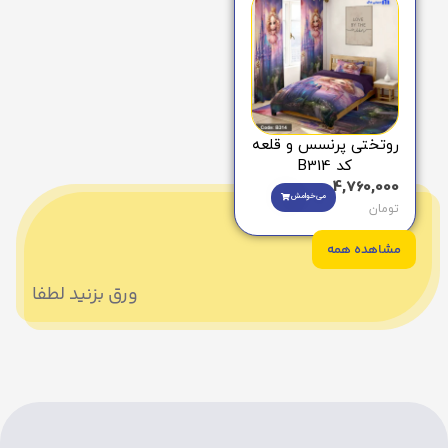
روتختی پرنسس و قلعه
کد B314
4,760,000
می‌خوامش
تومان
مشاهده همه
ورق بزنید لطفا