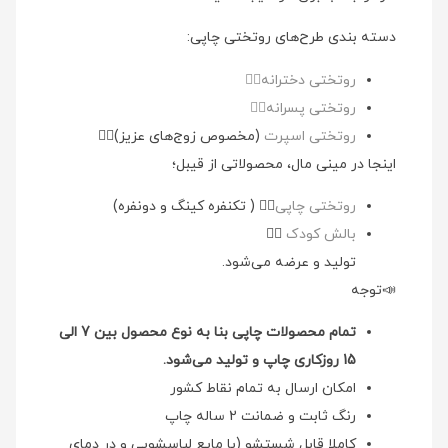
دسته بندی طرح‌های روتختی چاپی:
روتختی دخترانه👉🏻
روتختی پسرانه👉🏻
روتختی اسپرت
(مخصوص زوج‌های عزیز)👉🏻
اینجا در مینی مال، محصولاتی از قیبل؛
روتختی چاپی
👉🏻 ( تکنفره کینگ و دونفره)
بالش کودک
👉🏻
تولید و عرضه می‌شود.
📣توجه
تمام محصولات چاپی بنا به نوع محصول بین 7 الی
15 روزکاری چاپ و تولید می‌شود.
امکان ارسال به تمام نقاط کشور
رنگ ثابت و ضمانت 2 ساله چاپ
کاملا قابل شستشو (با مایع لباسشویی و در دمای