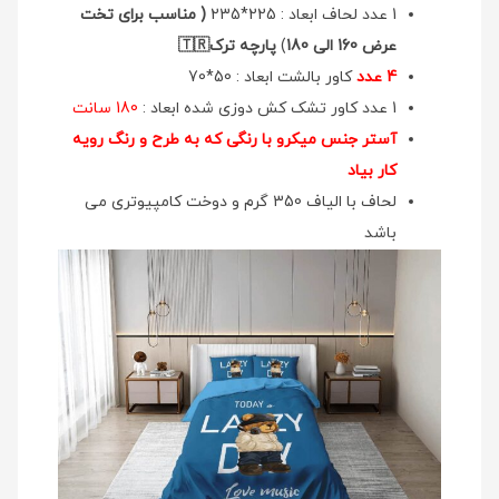
1 عدد لحاف ابعاد : 225*235
( مناسب برای تخت
عرض 160 الی 180
)
پارچه ترک🇹🇷
4 عدد
کاور بالشت ابعاد : 50*70
1 عدد کاور تشک کش دوزی شده ابعاد :
180 سانت
آستر جنس میکرو با رنگی که به طرح و رنگ رویه
کار بیاد
لحاف با الیاف 350 گرم و دوخت کامپیوتری می
باشد