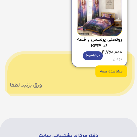
روتختی پرنسس و قلعه
کد B314
4,760,000
می‌خوامش
تومان
مشاهده همه
ورق بزنید لطفا
دفتر مرکزی پشتیبانی سایت