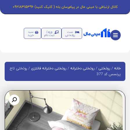
کانال ارتباطی با مینی مال در پیام‌رسان بله ( کلیک کنید) 09218315396
ست
ورود/
سبد
روتختی
ثبت نام
خرید
/
/
/
/ روتختی تاج
خانه
روتختی
روتختی دخترانه
روتختی دخترانه فانتزی
پرنسس کد 377