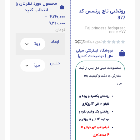
محصول مورد نظرتان را
انتخاب کنید
روتختی تاج پرنسس کد
–
4,760,000
377
7,320,000
Taj princess bedspread
تومان
code 377
ابعاد
(بدون دیدگاه)





فروشگاه اینترنتی مینی
مال { توضیحات کامل}
جنس
محصولات مینی‌ مال پس از ثبت
سفارش، با دقت و کیفیت بالا
طی:
روتختی یکنفره و پرده و
تابلو 10 الی 12 روزکاری
روتختی یک و نیم نفره و
دونفره 14 الی 16 روزکاری
فرشینه و کاور فرش تا
4 هفته کاری