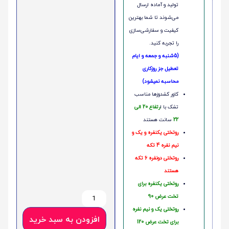
تولید و آماده ارسال
می‌شوند تا شما بهترین
کیفیت و سفارشی‌سازی
را تجربه کنید.
(5شنبه و جمعه و ایام
تعطیل جز روزکاری
محاسبه نمیشود)
کاور کشدوزها مناسب
تشک با ا
رتفاع 20 الی
22
سانت هستند
روتختی یکنفره و یک و
نیم نفره 4 تکه
روتختی دونفره 6 تکه
هستند
روتختی یکنفره برای
تخت عرض 90
روتختی یک و نیم نفره
افزودن به سبد خرید
برای تخت عرض 120