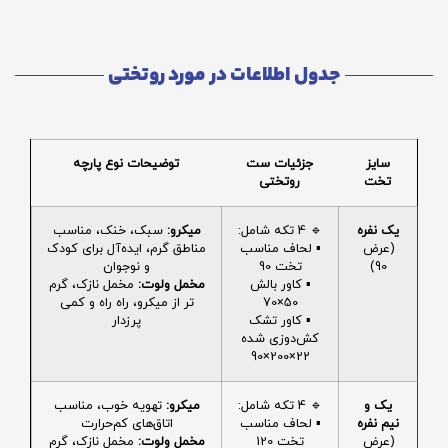
جدول اطلاعات در مورد روتختی
سایز
جزئیات ست
توضیحات نوع پارچه
تخت
روتختی
یک نفره
🔹 4 تکه شامل:
میکرو:
سبک، خنک، مناسب
(عرض
▪️ لحاف مناسب
مناطق گرم، ایده‌آل برای کودک
90)
تخت 90
و نوجوان
▪️ کاور بالش
مخمل ولوت:
مخمل نازک، گرم
50×70
تر از میکرو، راه راه و کمی
▪️ کاور تشک
پرزدار
کش‌دوزی شده
22×200×90
یک و
🔹 4 تکه شامل:
میکرو:
تهویه خوب، مناسب
نیم نفره
▪️ لحاف مناسب
اتاق‌های کم‌حرارت
(عرض
تخت 120
مخمل ولوت:
مخمل نازک، گرم