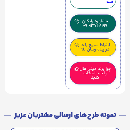
است.
مشاوره رایگان
09193768199
ارتباط سریع با ما
در پیام‌رسان بله
چرا برند مینی مال
را باید انتخاب
کنید
نمونه طرح‌های ارسالی مشتریان عزیز