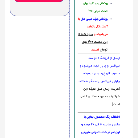
روتختی دو نفره برای
تخت عرض 160
روتختی‌
برند مینی مال
با
آستر رنگی تولید
می‌شوند و
سود شما از
این خدمت 300 هزار
تومان
است.
ارسال از فروشگاه توسط
تیپاکس و چاپار انجام می‌شود و
در مورد تاریخ رسیدن مرسوله
چاپار و تیپاکس پاسخگو هستند.
(هزینه ارسال طبق تعرفه این
شرکتها و به عهده مشتری گرامی
است)
اختلاف رنگ محصول نهایی با
عکس سایت 10 الی 20 درصد و
این امر در خدمات چاپ طبیعی