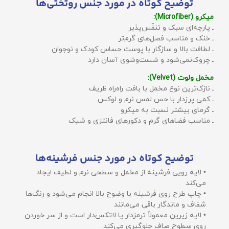
توضیح کوتاه در مورد جنس روتختی‌ها
میکرو (Microfiber):
ـ پارچه‌ای سبک و تنفّس‌پذیر
ـ خنک و مناسب فصل‌های گرم‌تر
ـ لطافت بالا و سازگار با پوست حساس کودک و نوجوان
ـ چروک‌نمی‌شود و شست‌وشوی آسان دارد
مخمل ولوت (Velvet):
ـ نازک‌ترین نوع مخمل با بافت راه‌راه ظریف
ـ کمی پرزدار با حس لمس نرم و لوکس
ـ گرمای بیشتر نسبت به میکرو
ـ مناسب فضاهای گرم و دکورهای فانتزی و شیک
توضیح کوتاه در مورد جنس فرشینه‌ها
• لایه رویی فرشینه از مخمل و سطحی نرم و لطیف ایجاد
می‌کند
• چاپ طرح روی فرشینه با وضوح بالا انجام می‌شود و رنگ‌ها
شفاف و ماندگار باقی می‌مانند
• لایه زیرین معمولاً ترمزدار یا لاتکس‌دار است و از سر خوردن
روی سطوح صاف جلوگیری می‌کند