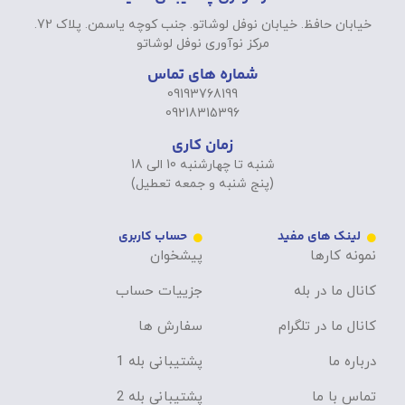
خیابان حافظ. خیابان نوفل لوشاتو. جنب کوچه یاسمن. پلاک 72.
مرکز نوآوری نوفل لوشاتو
شماره های تماس
09193768199
09218315396
زمان کاری
شنبه تا چهارشنبه 10 الی 18
(پنج شنبه و جمعه تعطیل)
لینک های مفید
حساب کاربری
نمونه کارها
پیشخوان
کانال ما در بله
جزییات حساب
کانال ما در تلگرام
سفارش ها
درباره ما
پشتیبانی بله 1
تماس با ما
پشتیبانی بله 2