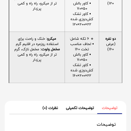
120)
▪️ کاور بالش
تر از میکرو، راه راه و کمی
50×70
پرزدار
▪️ کاور تشک
کش‌دوزی شده
22×200×120
دو نفره
🔹 6 تکه شامل:
میکرو:
خنک و راحت برای
(عرض
▪️ لحاف مناسب
استفاده روزمره در اقلیم گرم
160)
تخت 160
مخمل ولوت:
مخمل نازک، گرم
▪️ کاور بالش
تر از میکرو، راه راه و کمی
50×70
پرزدار
▪️ کاور تشک
کش‌دوزی شده
22×200×160
توضیحات
توضیحات تکمیلی
نظرات (0)
توضیحات