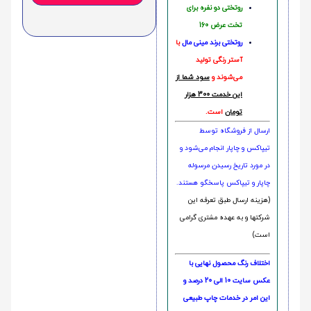
روتختی دو نفره برای
تخت عرض 160
روتختی‌
برند مینی مال
با
آستر رنگی تولید
می‌شوند و
سود شما از
این خدمت 300 هزار
تومان
است.
ارسال از فروشگاه توسط
تیپاکس و چاپار انجام می‌شود و
در مورد تاریخ رسیدن مرسوله
چاپار و تیپاکس پاسخگو هستند.
(هزینه ارسال طبق تعرفه این
شرکتها و به عهده مشتری گرامی
است)
اختلاف رنگ محصول نهایی با
عکس سایت 10 الی 20 درصد و
این امر در خدمات چاپ طبیعی