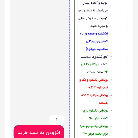
تولید و آماده ارسال
می‌شوند تا شما بهترین
کیفیت و سفارشی‌سازی
را تجربه کنید.
(5شنبه و جمعه و ایام
تعطیل جز روزکاری
محاسبه نمیشود)
کاور کشدوزها مناسب
تشک با ا
رتفاع 20 الی
22
سانت هستند
روتختی یکنفره و یک و
نیم نفره 4 تکه
روتختی دونفره 6 تکه
هستند
روتختی یکنفره برای
تخت عرض 90
روتختی یک و نیم نفره
افزودن به سبد خرید
برای تخت عرض 120