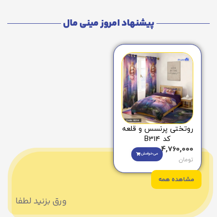
پیشنهاد امروز مینی مال
روتختی پرنسس و قلعه
کد B314
4,760,000
می‌خوامش
تومان
مشاهده همه
ورق بزنید لطفا