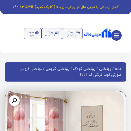
کانال ارتباطی با مینی مال در پیام‌رسان بله ( کلیک کنید) 09218315396
ست
ورود/
سبد
روتختی
ثبت نام
خرید
/
/
/
/ روتختی کرومی
خانه
روتختی
روتختی کودک
روتختی کرومی
صورتی توت فرنگی کد 1951