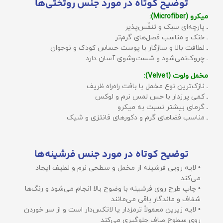
توضیح کوتاه در مورد جنس روتختی‌ها
میکرو (Microfiber):
ـ پارچه‌ای سبک و تنفّس‌پذیر
ـ خنک و مناسب فصل‌های گرم‌تر
ـ لطافت بالا و سازگار با پوست حساس کودک و نوجوان
ـ چروک‌نمی‌شود و شست‌وشوی آسان دارد
مخمل ولوت (Velvet):
ـ نازک‌ترین نوع مخمل با بافت راه‌راه ظریف
ـ کمی پرزدار با حس لمس نرم و لوکس
ـ گرمای بیشتر نسبت به میکرو
ـ مناسب فضاهای گرم و دکورهای فانتزی و شیک
توضیح کوتاه در مورد جنس فرشینه‌ها
• لایه رویی فرشینه از مخمل و سطحی نرم و لطیف ایجاد
می‌کند
• چاپ طرح روی فرشینه با وضوح بالا انجام می‌شود و رنگ‌ها
شفاف و ماندگار باقی می‌مانند
• لایه زیرین معمولاً ترمزدار یا لاتکس‌دار است و از سر خوردن
روی سطوح صاف جلوگیری می‌کند