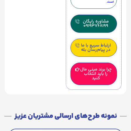
است.
مشاوره رایگان
09193768199
ارتباط سریع با ما
در پیام‌رسان بله
چرا برند مینی مال
را باید انتخاب
کنید
نمونه طرح‌های ارسالی مشتریان عزیز