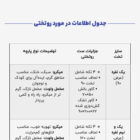
جدول اطلاعات در مورد روتختی
سایز
جزئیات ست
توضیحات نوع پارچه
تخت
روتختی
یک نفره
🔹 4 تکه شامل:
میکرو:
سبک، خنک، مناسب
(عرض
▪️ لحاف مناسب
مناطق گرم، ایده‌آل برای کودک
90)
تخت 90
و نوجوان
▪️ کاور بالش
مخمل ولوت:
مخمل نازک، گرم
50×70
تر از میکرو، راه راه و کمی
▪️ کاور تشک
پرزدار
کش‌دوزی شده
22×200×90
یک و
🔹 4 تکه شامل:
میکرو:
تهویه خوب، مناسب
نیم نفره
▪️ لحاف مناسب
اتاق‌های کم‌حرارت
(عرض
تخت 120
مخمل ولوت:
مخمل نازک، گرم