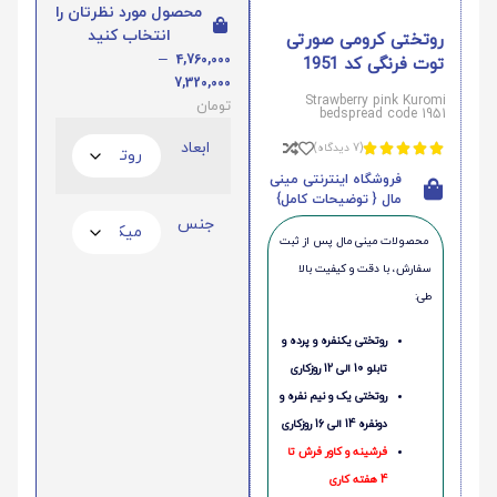
محصول مورد نظرتان را
انتخاب کنید
روتختی کرومی صورتی
–
4,760,000
توت فرنگی کد 1951
7,320,000
Strawberry pink Kuromi
تومان
bedspread code 1951
ابعاد
(7 دیدگاه)





فروشگاه اینترنتی مینی
مال { توضیحات کامل}
جنس
محصولات مینی‌ مال پس از ثبت
سفارش، با دقت و کیفیت بالا
طی:
روتختی یکنفره و پرده و
تابلو 10 الی 12 روزکاری
روتختی یک و نیم نفره و
دونفره 14 الی 16 روزکاری
فرشینه و کاور فرش تا
4 هفته کاری