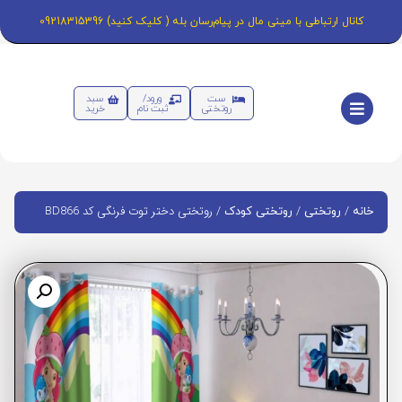
کانال ارتباطی با مینی مال در پیام‌رسان بله ( کلیک کنید) 09218315396
ست
ورود/
سبد
روتختی
ثبت نام
خرید
/
/
/ روتختی دختر توت فرنگی کد BD866
خانه
روتختی
روتختی کودک