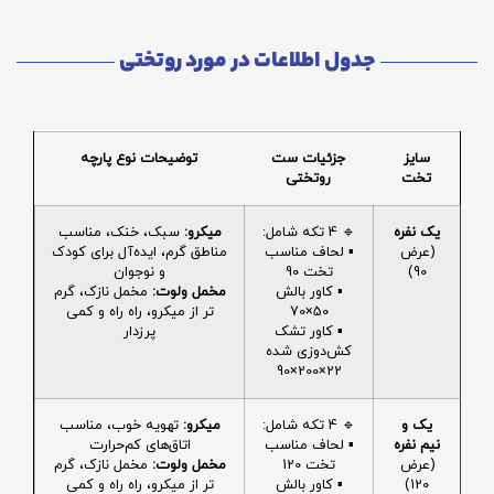
جدول اطلاعات در مورد روتختی
سایز
جزئیات ست
توضیحات نوع پارچه
تخت
روتختی
یک نفره
🔹 4 تکه شامل:
میکرو:
سبک، خنک، مناسب
(عرض
▪️ لحاف مناسب
مناطق گرم، ایده‌آل برای کودک
90)
تخت 90
و نوجوان
▪️ کاور بالش
مخمل ولوت:
مخمل نازک، گرم
50×70
تر از میکرو، راه راه و کمی
▪️ کاور تشک
پرزدار
کش‌دوزی شده
22×200×90
یک و
🔹 4 تکه شامل:
میکرو:
تهویه خوب، مناسب
نیم نفره
▪️ لحاف مناسب
اتاق‌های کم‌حرارت
(عرض
تخت 120
مخمل ولوت:
مخمل نازک، گرم
120)
▪️ کاور بالش
تر از میکرو، راه راه و کمی