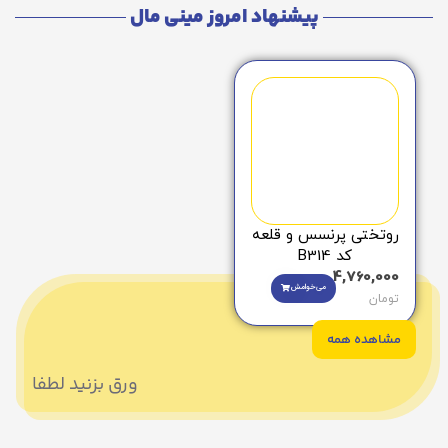
پیشنهاد امروز مینی مال
روتختی پرنسس و قلعه
کد B314
4,760,000
می‌خوامش
تومان
مشاهده همه
ورق بزنید لطفا