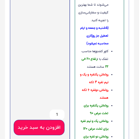
می‌شوند تا شما بهترین
کیفیت و سفارشی‌سازی
را تجربه کنید.
(5شنبه و جمعه و ایام
تعطیل جز روزکاری
محاسبه نمیشود)
کاور کشدوزها مناسب
تشک با ا
رتفاع 20 الی
22
سانت هستند
روتختی یکنفره و یک و
نیم نفره 4 تکه
روتختی دونفره 6 تکه
هستند
روتختی یکنفره برای
تخت عرض 90
روتختی یک و نیم نفره
افزودن به سبد خرید
برای تخت عرض 120
روتختی دو نفره برای