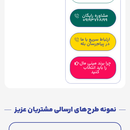
مشاوره رایگان
09193768199
ارتباط سریع با ما
در پیام‌رسان بله
چرا برند مینی مال
را باید انتخاب
کنید
نمونه طرح‌های ارسالی مشتریان عزیز