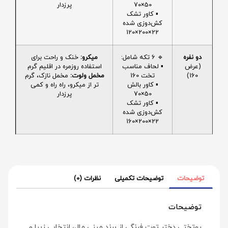
50×70
پرزدار
▪️ کاور تشک
کش‌دوزی شده
22×200×120
دو نفره
🔹 6 تکه شامل:
میکرو:
خنک و راحت برای
(عرض
▪️ لحاف مناسب
استفاده روزمره در اقلیم گرم
160)
تخت 160
مخمل ولوت:
مخمل نازک، گرم
▪️ کاور بالش
تر از میکرو، راه راه و کمی
50×70
پرزدار
▪️ کاور تشک
کش‌دوزی شده
22×200×160
توضیحات
توضیحات تکمیلی
نظرات (0)
توضیحات
روتختی دختر توت فرنگی از برند مینی‌ مال، انتخابی زیبا و