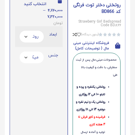
انتخاب کنید
روتختی دختر توت فرنگی
–
4,760,000
کد BD866
7,320,000
Strawberry Girl Bedspread
تومان
Code BD866
ابعاد
(بدون دیدگاه)





فروشگاه اینترنتی مینی
مال { توضیحات کامل}
جنس
محصولات مینی‌ مال پس از ثبت
سفارش، با دقت و کیفیت بالا
طی:
روتختی یکنفره و پرده و
تابلو 10 الی 12 روزکاری
روتختی یک و نیم نفره و
دونفره 14 الی 16 روزکاری
فرشینه و کاور فرش تا
4 هفته کاری
تولید و آماده ارسال