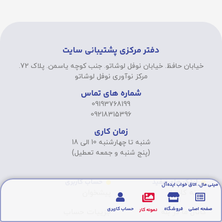
دفتر مرکزی پشتیبانی سایت
خیابان حافظ. خیابان نوفل لوشاتو. جنب کوچه یاسمن. پلاک 72.
مرکز نوآوری نوفل لوشاتو
شماره های تماس
09193768199
09218315396
زمان کاری
شنبه تا چهارشنبه 10 الی 18
(پنج شنبه و جمعه تعطیل)
لینک های مفید
حساب کاربری
مینی مال، اتاق خواب ایده‌آل
نمونه کارها
پیشخوان
صفحه اصلی
فروشگاه
حساب کاربری
نمونه کار
کانال ما در بله
جزییات حساب