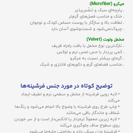
میکرو (Microfiber):
ـ پارچه‌ای سبک و تنفّس‌پذیر
ـ خنک و مناسب فصل‌های گرم‌تر
ـ لطافت بالا و سازگار با پوست حساس کودک و نوجوان
ـ چروک‌نمی‌شود و شست‌وشوی آسان دارد
مخمل ولوت (Velvet):
ـ نازک‌ترین نوع مخمل با بافت راه‌راه ظریف
ـ کمی پرزدار با حس لمس نرم و لوکس
ـ گرمای بیشتر نسبت به میکرو
ـ مناسب فضاهای گرم و دکورهای فانتزی و شیک
توضیح کوتاه در مورد جنس فرشینه‌ها
• لایه رویی فرشینه از مخمل و سطحی نرم و لطیف ایجاد
می‌کند
• چاپ طرح روی فرشینه با وضوح بالا انجام می‌شود و رنگ‌ها
شفاف و ماندگار باقی می‌مانند
• لایه زیرین معمولاً ترمزدار یا لاتکس‌دار است و از سر خوردن
روی سطوح صاف جلوگیری می‌کند
• فرشینه وزن سبکی دارد و به‌راحتی جابه‌جا می‌شود