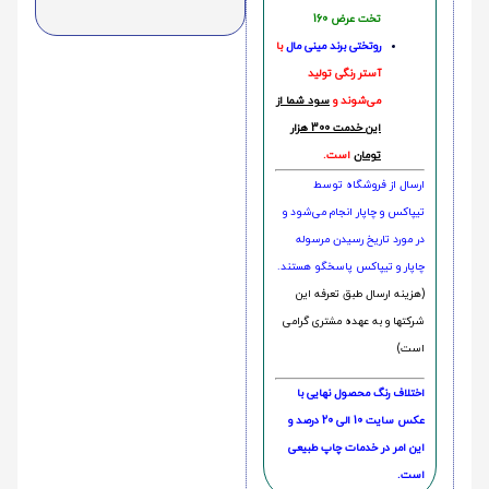
تخت عرض 160
روتختی‌
برند مینی مال
با
آستر رنگی تولید
می‌شوند و
سود شما از
این خدمت 300 هزار
تومان
است.
ارسال از فروشگاه توسط
تیپاکس و چاپار انجام می‌شود و
در مورد تاریخ رسیدن مرسوله
چاپار و تیپاکس پاسخگو هستند.
(هزینه ارسال طبق تعرفه این
شرکتها و به عهده مشتری گرامی
است)
اختلاف رنگ محصول نهایی با
عکس سایت 10 الی 20 درصد و
این امر در خدمات چاپ طبیعی
است.