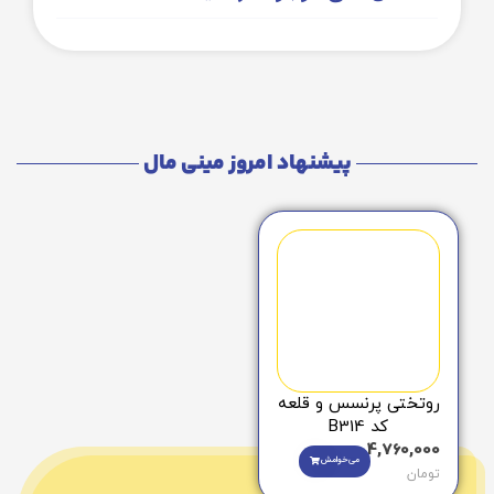
پیشنهاد امروز مینی مال
روتختی پرنسس و قلعه
کد B314
4,760,000
می‌خوامش
تومان