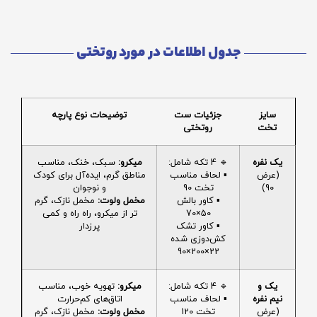
جدول اطلاعات در مورد روتختی
سایز
جزئیات ست
توضیحات نوع پارچه
تخت
روتختی
یک نفره
🔹 4 تکه شامل:
میکرو:
سبک، خنک، مناسب
(عرض
▪️ لحاف مناسب
مناطق گرم، ایده‌آل برای کودک
90)
تخت 90
و نوجوان
▪️ کاور بالش
مخمل ولوت:
مخمل نازک، گرم
50×70
تر از میکرو، راه راه و کمی
▪️ کاور تشک
پرزدار
کش‌دوزی شده
22×200×90
یک و
🔹 4 تکه شامل:
میکرو:
تهویه خوب، مناسب
نیم نفره
▪️ لحاف مناسب
اتاق‌های کم‌حرارت
(عرض
تخت 120
مخمل ولوت:
مخمل نازک، گرم