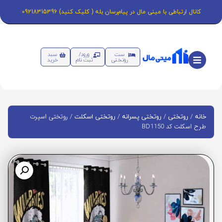
کانال ارتباطی با مینی مال در پیام‌رسان بله ( کلیک کنید) 09218315396
ست
ورود/
سبد
روتختی
ثبت نام
خرید
/
/
/
/ روتختی اسپرت
خانه
روتختی
روتختی پسرانه
روتختی اسکلت
طرح اسکلت کد BD1150