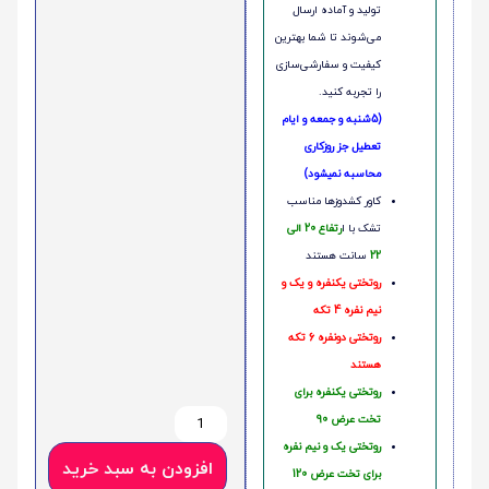
تولید و آماده ارسال
می‌شوند تا شما بهترین
کیفیت و سفارشی‌سازی
را تجربه کنید.
(5شنبه و جمعه و ایام
تعطیل جز روزکاری
محاسبه نمیشود)
کاور کشدوزها مناسب
تشک با ا
رتفاع 20 الی
22
سانت هستند
روتختی یکنفره و یک و
نیم نفره 4 تکه
روتختی دونفره 6 تکه
هستند
روتختی یکنفره برای
تخت عرض 90
روتختی یک و نیم نفره
افزودن به سبد خرید
برای تخت عرض 120