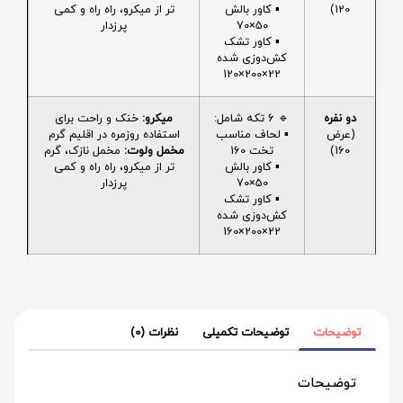
120)
▪️ کاور بالش
تر از میکرو، راه راه و کمی
50×70
پرزدار
▪️ کاور تشک
کش‌دوزی شده
22×200×120
دو نفره
🔹 6 تکه شامل:
میکرو:
خنک و راحت برای
(عرض
▪️ لحاف مناسب
استفاده روزمره در اقلیم گرم
160)
تخت 160
مخمل ولوت:
مخمل نازک، گرم
▪️ کاور بالش
تر از میکرو، راه راه و کمی
50×70
پرزدار
▪️ کاور تشک
کش‌دوزی شده
22×200×160
توضیحات
توضیحات تکمیلی
نظرات (0)
توضیحات