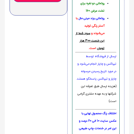
روتختی دو نفره برای
تخت عرض 160
روتختی‌
برند مینی مال
با
آستر رنگی تولید
می‌شوند و
سود شما از
این خدمت 300 هزار
تومان
است.
ارسال از فروشگاه توسط
تیپاکس و چاپار انجام می‌شود و
در مورد تاریخ رسیدن مرسوله
چاپار و تیپاکس پاسخگو هستند.
(هزینه ارسال طبق تعرفه این
شرکتها و به عهده مشتری گرامی
است)
اختلاف رنگ محصول نهایی با
عکس سایت 10 الی 20 درصد و
این امر در خدمات چاپ طبیعی