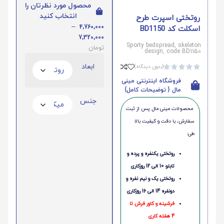
محصول مورد نظرتان را
انتخاب کنید
روتختی اسپرت طرح
–
4,760,000
اسکلت کد BD1150
7,320,000
Sporty bedspread, skeleton
تومان
design, code BD1150
ابعاد
(بدون دیدگاه)





فروشگاه اینترنتی مینی
مال { توضیحات کامل}
جنس
محصولات مینی‌ مال پس از ثبت
سفارش، با دقت و کیفیت بالا
طی:
روتختی یکنفره و پرده و
تابلو 10 الی 12 روزکاری
روتختی یک و نیم نفره و
دونفره 14 الی 16 روزکاری
فرشینه و کاور فرش تا
4 هفته کاری