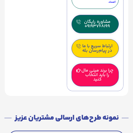
است.
مشاوره رایگان
09193768199
ارتباط سریع با ما
در پیام‌رسان بله
چرا برند مینی مال
را باید انتخاب
کنید
نمونه طرح‌های ارسالی مشتریان عزیز