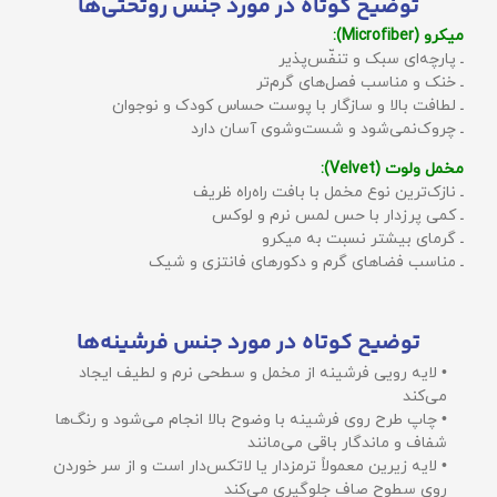
توضیح کوتاه در مورد جنس روتختی‌ها
میکرو (Microfiber):
ـ پارچه‌ای سبک و تنفّس‌پذیر
ـ خنک و مناسب فصل‌های گرم‌تر
ـ لطافت بالا و سازگار با پوست حساس کودک و نوجوان
ـ چروک‌نمی‌شود و شست‌وشوی آسان دارد
مخمل ولوت (Velvet):
ـ نازک‌ترین نوع مخمل با بافت راه‌راه ظریف
ـ کمی پرزدار با حس لمس نرم و لوکس
ـ گرمای بیشتر نسبت به میکرو
ـ مناسب فضاهای گرم و دکورهای فانتزی و شیک
توضیح کوتاه در مورد جنس فرشینه‌ها
• لایه رویی فرشینه از مخمل و سطحی نرم و لطیف ایجاد
می‌کند
• چاپ طرح روی فرشینه با وضوح بالا انجام می‌شود و رنگ‌ها
شفاف و ماندگار باقی می‌مانند
• لایه زیرین معمولاً ترمزدار یا لاتکس‌دار است و از سر خوردن
روی سطوح صاف جلوگیری می‌کند