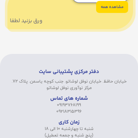
مشاهده همه
ورق بزنید لطفا
دفتر مرکزی پشتیبانی سایت
خیابان حافظ. خیابان نوفل لوشاتو. جنب کوچه یاسمن. پلاک 72.
مرکز نوآوری نوفل لوشاتو
شماره های تماس
09193768199
09218315396
زمان کاری
شنبه تا چهارشنبه 10 الی 18
(پنج شنبه و جمعه تعطیل)