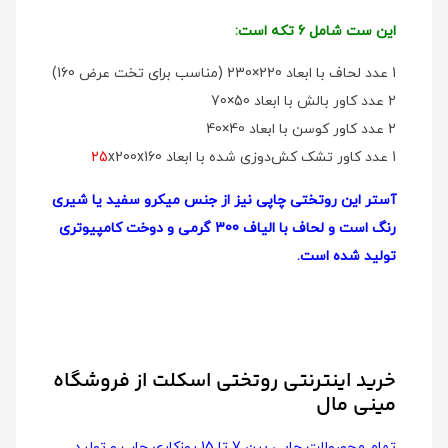
این ست شامل 6 تکه است:
1 عدد لحاف با ابعاد 220×230 (مناسب برای تخت عرض 160)
2 عدد کاور بالش با ابعاد 50×70
2 عدد کاور کوسن با ابعاد 40×40
1 عدد کاور تشک کش‌دوزی شده با ابعاد
x200x160
25
آستر این روتختی چاپی نیز از جنس میکرو سفید یا شیری
رنگ است و لحاف با الیاف 300 گرمی و دوخت کامپیوتری
تولید شده است.
خرید اینترنتی روتختی اسکلت از فروشگاه
مینی مال
تمام محصولات چاپی بین 7 تا 15 روزکاری چاپ و تولید