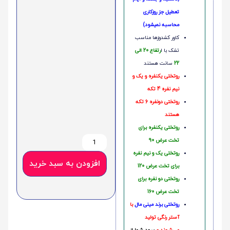
تعطیل جز روزکاری
محاسبه نمیشود)
کاور کشدوزها مناسب
تشک با ا
رتفاع 20 الی
22
سانت هستند
روتختی یکنفره و یک و
نیم نفره 4 تکه
روتختی دونفره 6 تکه
هستند
روتختی یکنفره برای
تخت عرض 90
روتختی یک و نیم نفره
افزودن به سبد خرید
برای تخت عرض 120
روتختی دو نفره برای
تخت عرض 160
روتختی‌
برند مینی مال
با
آستر رنگی تولید