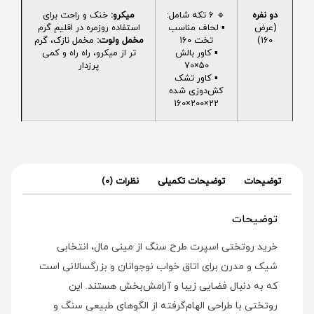
دو نفره
🔹 6 تکه شامل:
میکرو:
خنک و راحت برای
(عرض
▪️ لحاف مناسب
استفاده روزمره در اقلیم گرم
160)
تخت 160
مخمل ولوت:
مخمل نازک، گرم
▪️ کاور بالش
تر از میکرو، راه راه و کمی
50×70
پرزدار
▪️ کاور تشک
کش‌دوزی شده
22×200×160
توضیحات
توضیحات تکمیلی
نظرات (0)
توضیحات
خرید روتختی اسپرت طرح سنگ از مینی‌ مال، انتخابی
شیک و مدرن برای اتاق خواب نوجوانان و بزرگسالانی است
که به دنبال فضایی زیبا و آرامش‌بخش هستند. این
روتختی با طراحی الهام‌گرفته از الگوهای طبیعی سنگ و