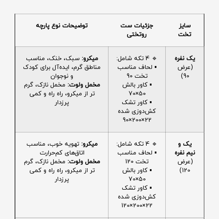
سایز
جزئیات ست
توضیحات نوع پارچه
تخت
روتختی
یک نفره
🔹 4 تکه شامل:
میکرو:
سبک، خنک، مناسب
(عرض
▪️ لحاف مناسب
مناطق گرم، ایده‌آل برای کودک
90)
تخت 90
و نوجوان
▪️ کاور بالش
مخمل ولوت:
مخمل نازک، گرم
50×70
تر از میکرو، راه راه و کمی
▪️ کاور تشک
پرزدار
کش‌دوزی شده
22×200×90
یک و
🔹 4 تکه شامل:
میکرو:
تهویه خوب، مناسب
نیم نفره
▪️ لحاف مناسب
اتاق‌های کم‌حرارت
(عرض
تخت 120
مخمل ولوت:
مخمل نازک، گرم
120)
▪️ کاور بالش
تر از میکرو، راه راه و کمی
50×70
پرزدار
▪️ کاور تشک
کش‌دوزی شده
22×200×120