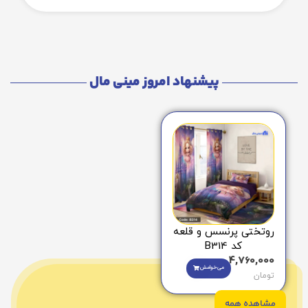
پیشنهاد امروز مینی مال
روتختی پرنسس و قلعه
کد B314
4,760,000
می‌خوامش
تومان
مشاهده همه