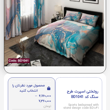
محصول مورد نظرتان را
انتخاب کنید
روتختی اسپرت طرح
–
4,760,000
سنگ کد BD1041
7,320,000
Sports bedspread with
تومان
stone design code BD1041