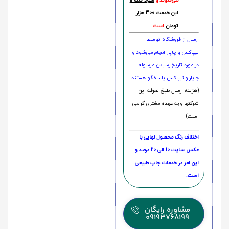
می‌شوند و
سود شما از
این خدمت 300 هزار
تومان
است.
ارسال از فروشگاه توسط
تیپاکس و چاپار انجام می‌شود و
در مورد تاریخ رسیدن مرسوله
چاپار و تیپاکس پاسخگو هستند.
(هزینه ارسال طبق تعرفه این
شرکتها و به عهده مشتری گرامی
است)
اختلاف رنگ محصول نهایی با
عکس سایت 10 الی 20 درصد و
این امر در خدمات چاپ طبیعی
است.
مشاوره رایگان
09193768199