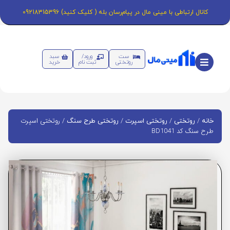
کانال ارتباطی با مینی مال در پیام‌رسان بله ( کلیک کنید) 09218315396
ست
ورود/
سبد
روتختی
ثبت نام
خرید
/
/
/
/ روتختی اسپرت
خانه
روتختی
روتختی اسپرت
روتختی طرح سنگ
طرح سنگ کد BD1041