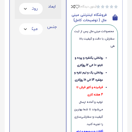
ابعاد
(بدون دیدگاه)





فروشگاه اینترنتی مینی
مال { توضیحات کامل}
جنس
محصولات مینی‌ مال پس از ثبت
سفارش، با دقت و کیفیت بالا
طی:
روتختی یکنفره و پرده و
تابلو 10 الی 12 روزکاری
روتختی یک و نیم نفره و
دونفره 14 الی 16 روزکاری
فرشینه و کاور فرش تا
4 هفته کاری
تولید و آماده ارسال
می‌شوند تا شما بهترین
کیفیت و سفارشی‌سازی
را تجربه کنید.
(5شنبه و جمعه و ایام