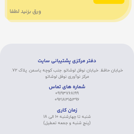
ورق بزنید لطفا
دفتر مرکزی پشتیبانی سایت
خیابان حافظ. خیابان نوفل لوشاتو. جنب کوچه یاسمن. پلاک 72.
مرکز نوآوری نوفل لوشاتو
شماره های تماس
09193768199
09218315396
زمان کاری
شنبه تا چهارشنبه 10 الی 18
(پنج شنبه و جمعه تعطیل)