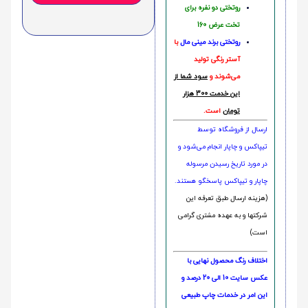
روتختی دو نفره برای
تخت عرض 160
روتختی‌
برند مینی مال
با
آستر رنگی تولید
می‌شوند و
سود شما از
این خدمت 300 هزار
تومان
است.
ارسال از فروشگاه توسط
تیپاکس و چاپار انجام می‌شود و
در مورد تاریخ رسیدن مرسوله
چاپار و تیپاکس پاسخگو هستند.
(هزینه ارسال طبق تعرفه این
شرکتها و به عهده مشتری گرامی
است)
اختلاف رنگ محصول نهایی با
عکس سایت 10 الی 20 درصد و
این امر در خدمات چاپ طبیعی