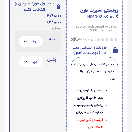
محصول مورد نظرتان را
انتخاب کنید
روتختی اسپرت طرح
–
4,760,000
گربه کد BD1102
7,320,000
Sports bedspread with cat
تومان
design code BD1102
ابعاد
(بدون دیدگاه)





فروشگاه اینترنتی مینی
مال { توضیحات کامل}
جنس
محصولات مینی‌ مال پس از ثبت
سفارش، با دقت و کیفیت بالا
طی:
روتختی یکنفره و پرده و
تابلو 10 الی 12 روزکاری
روتختی یک و نیم نفره و
دونفره 14 الی 16 روزکاری
فرشینه و کاور فرش تا
4 هفته کاری