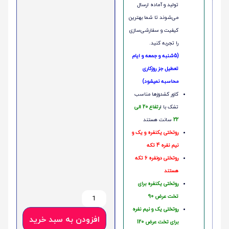
تولید و آماده ارسال
می‌شوند تا شما بهترین
کیفیت و سفارشی‌سازی
را تجربه کنید.
(5شنبه و جمعه و ایام
تعطیل جز روزکاری
محاسبه نمیشود)
کاور کشدوزها مناسب
تشک با ا
رتفاع 20 الی
22
سانت هستند
روتختی یکنفره و یک و
نیم نفره 4 تکه
روتختی دونفره 6 تکه
هستند
روتختی یکنفره برای
تخت عرض 90
روتختی یک و نیم نفره
افزودن به سبد خرید
برای تخت عرض 120