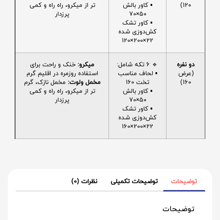
120)
▪️ کاور بالش
تر از میکرو، راه راه و کمی
50×70
پرزدار
▪️ کاور تشک
کش‌دوزی شده
22×200×120
دو نفره
🔹 6 تکه شامل:
میکرو:
خنک و راحت برای
(عرض
▪️ لحاف مناسب
استفاده روزمره در اقلیم گرم
160)
تخت 160
مخمل ولوت:
مخمل نازک، گرم
▪️ کاور بالش
تر از میکرو، راه راه و کمی
50×70
پرزدار
▪️ کاور تشک
کش‌دوزی شده
22×200×160
توضیحات
توضیحات تکمیلی
نظرات (0)
توضیحات