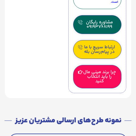
است.
مشاوره رایگان
09193768199
ارتباط سریع با ما
در پیام‌رسان بله
چرا برند مینی مال
را باید انتخاب
کنید
نمونه طرح‌های ارسالی مشتریان عزیز