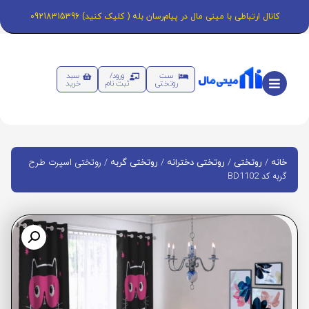
کانال ارتباطی با مینی مال در پیام‌رسان بله ( کلیک کنید) 09218315396
ست
ورود/
سبد
روتختی
ثبت نام
خرید
/
/
/
/ روتختی اسپرت طرح
خانه
روتختی
روتختی دخترانه
روتختی گربه
گربه کد BD1102