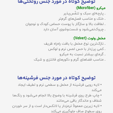
توضیح کوتاه در مورد جنس روتختی‌ها
میکرو (Microfiber):
ـ پارچه‌ای سبک و تنفّس‌پذیر
ـ خنک و مناسب فصل‌های گرم‌تر
ـ لطافت بالا و سازگار با پوست حساس کودک و نوجوان
ـ چروک‌نمی‌شود و شست‌وشوی آسان دارد
مخمل ولوت (Velvet):
ـ نازک‌ترین نوع مخمل با بافت راه‌راه ظریف
ـ کمی پرزدار با حس لمس نرم و لوکس
ـ گرمای بیشتر نسبت به میکرو
ـ مناسب فضاهای گرم و دکورهای فانتزی و شیک
توضیح کوتاه در مورد جنس فرشینه‌ها
• لایه رویی فرشینه از مخمل و سطحی نرم و لطیف ایجاد
می‌کند
• چاپ طرح روی فرشینه با وضوح بالا انجام می‌شود و رنگ‌ها
شفاف و ماندگار باقی می‌مانند
• لایه زیرین معمولاً ترمزدار یا لاتکس‌دار است و از سر خوردن
روی سطوح صاف جلوگیری می‌کند