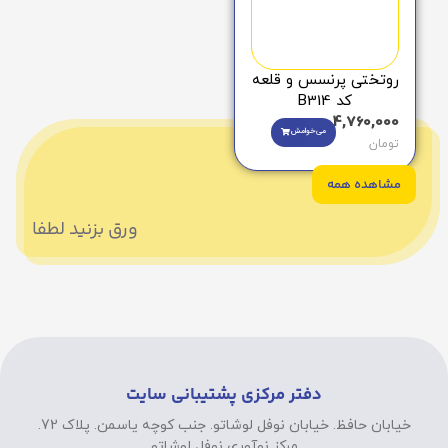
روتختی پرنسس و قلعه
کد B314
4,760,000
می‌خوامش
تومان
مشاهده همه
ورق بزنید لطفا
دفتر مرکزی پشتیبانی سایت
خیابان حافظ. خیابان نوفل لوشاتو. جنب کوچه یاسمن. پلاک 72.
مرکز نوآوری نوفل لوشاتو