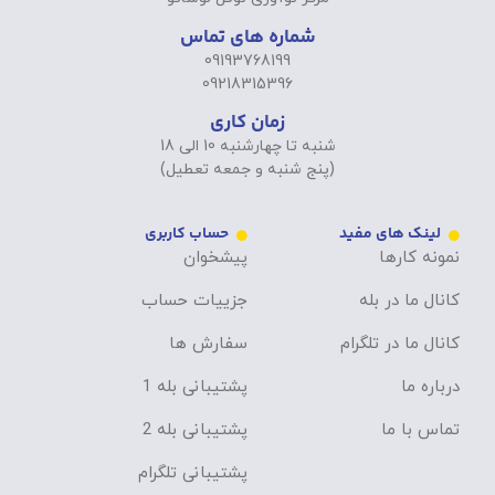
شماره های تماس
09193768199
09218315396
زمان کاری
شنبه تا چهارشنبه 10 الی 18
(پنج شنبه و جمعه تعطیل)
لینک های مفید
حساب کاربری
نمونه کارها
پیشخوان
کانال ما در بله
جزییات حساب
کانال ما در تلگرام
سفارش ها
درباره ما
پشتیبانی بله 1
تماس با ما
پشتیبانی بله 2
پشتیبانی تلگرام