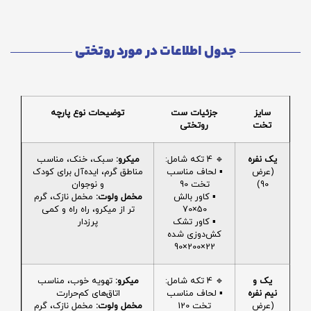
جدول اطلاعات در مورد روتختی
سایز
جزئیات ست
توضیحات نوع پارچه
تخت
روتختی
یک نفره
🔹 4 تکه شامل:
میکرو:
سبک، خنک، مناسب
(عرض
▪️ لحاف مناسب
مناطق گرم، ایده‌آل برای کودک
90)
تخت 90
و نوجوان
▪️ کاور بالش
مخمل ولوت:
مخمل نازک، گرم
50×70
تر از میکرو، راه راه و کمی
▪️ کاور تشک
پرزدار
کش‌دوزی شده
22×200×90
یک و
🔹 4 تکه شامل:
میکرو:
تهویه خوب، مناسب
نیم نفره
▪️ لحاف مناسب
اتاق‌های کم‌حرارت
(عرض
تخت 120
مخمل ولوت:
مخمل نازک، گرم