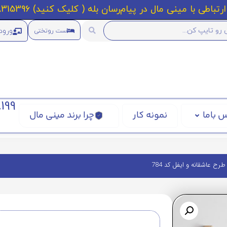
رتباطی با مینی مال در پیام‌رسان بله ( کلیک کنید) 09218315396
ورود
ست روتختی
199
 باما
نمونه کار
چرا برند مینی مال
رح عاشقانه و ایفل کد 784