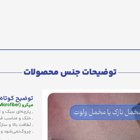
توضیحات جنس محصولات
توضیح کوتاه 
میکرو (Microfiber):
ـ پارچه‌ای سبک و ت
ـ خنک و مناسب فص
ـ لطافت بالا و سا
ـ چروک‌نمی‌شود و