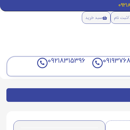
/ثبت نام
سبد خرید
09218315396
09193768