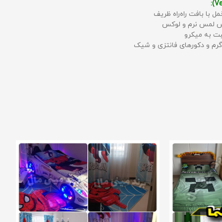
مل با بافت راه‌راه ظریف
حس لمس نرم و لوکس
بت به میکرو
رم و دکورهای فانتزی و شیک