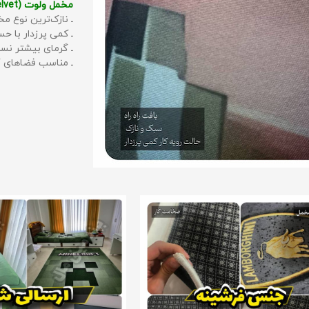
مخمل ولوت (Velvet):
ـ نازک‌ترین نوع مخ
ـ کمی پرزدار با 
ـ گرمای بیشتر نس
ـ مناسب فضاهای گ