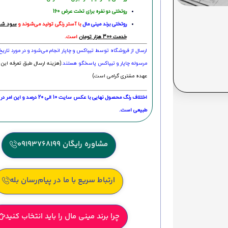
روتختی دو نفره برای تخت عرض 160
روتختی‌
برند مینی مال
با آستر رنگی تولید می‌شوند و
سود شما
خدمت 300 هزار تومان
است.
ارسال از فروشگاه توسط تیپاکس و چاپار انجام می‌شود و در مورد تاری
مرسوله چاپار و تیپاکس پاسخگو هستند.
(هزینه ارسال طبق تعرفه این 
عهده مشتری گرامی است)
اختلاف رنگ محصول نهایی با عکس سایت 10 الی 
طبیعی است.
مشاوره رایگان 09193768199
ارتباط سریع با ما در پیام‌رسان بله
چرا برند مینی مال را باید انتخاب کنید