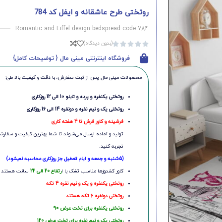
روتختی طرح عاشقانه و ایفل کد 784
Romantic and Eiffel design bedspread code 784
(بدون دیدگاه)





فروشگاه اینترنتی مینی مال { توضیحات کامل}
محصولات مینی‌ مال پس از ثبت سفارش، با دقت و کیفیت بالا طی:
روتختی یکنفره و پرده و تابلو 10 الی 12 روزکاری
روتختی یک و نیم نفره و دونفره 14 الی 16 روزکاری
فرشینه و کاور فرش تا 4 هفته کاری
تولید و آماده ارسال می‌شوند تا شما بهترین کیفیت و سفارشی
تجربه کنید.
(5شنبه و جمعه و ایام تعطیل جز روزکاری محاسبه نمیشود)
کاور کشدوزها مناسب تشک با ا
رتفاع 20 الی 22
سانت هستند
روتختی یکنفره و یک و نیم نفره 4 تکه
روتختی دونفره 6 تکه هستند
روتختی یکنفره برای تخت عرض 90
روتختی یک و نیم نفره برای تخت عرض 120