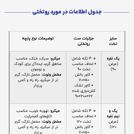
جدول اطلاعات در مورد روتختی
سایز
جزئیات ست
توضیحات نوع پارچه
تخت
روتختی
یک نفره
🔹 4 تکه شامل:
میکرو:
سبک، خنک، مناسب
(عرض
▪️ لحاف مناسب
مناطق گرم، ایده‌آل برای کودک
90)
تخت 90
و نوجوان
▪️ کاور بالش
مخمل ولوت:
مخمل نازک، گرم
50×70
تر از میکرو، راه راه و کمی
▪️ کاور تشک
پرزدار
کش‌دوزی شده
22×200×90
یک و
🔹 4 تکه شامل:
میکرو:
تهویه خوب، مناسب
نیم نفره
▪️ لحاف مناسب
اتاق‌های کم‌حرارت
(عرض
تخت 120
مخمل ولوت:
مخمل نازک، گرم
120)
▪️ کاور بالش
تر از میکرو، راه راه و کمی
50×70
پرزدار