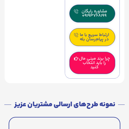
مشاوره رایگان
09193768199
ارتباط سریع با ما
در پیام‌رسان بله
چرا برند مینی مال
را باید انتخاب
کنید
نمونه طرح‌های ارسالی مشتریان عزیز