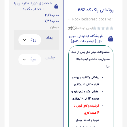
محصول مورد نظرتان را
انتخاب کنید
روتختی راک کد 652
–
4,760,000
Rock bedspread code 652
7,320,000
تومان
(بدون دیدگاه)





فروشگاه اینترنتی مینی
ابعاد
مال { توضیحات کامل}
محصولات مینی‌ مال پس از ثبت
جنس
سفارش، با دقت و کیفیت بالا
طی:
روتختی یکنفره و پرده و
تابلو 10 الی 12 روزکاری
روتختی یک و نیم نفره و
دونفره 14 الی 16 روزکاری
فرشینه و کاور فرش تا
4 هفته کاری
تولید و آماده ارسال