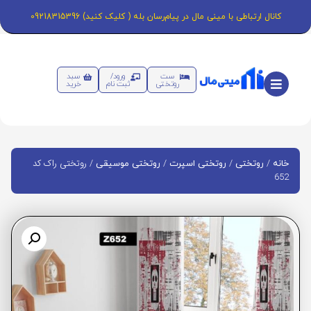
کانال ارتباطی با مینی مال در پیام‌رسان بله ( کلیک کنید) 09218315396
ست
ورود/
سبد
روتختی
ثبت نام
خرید
/
/
/
/ روتختی راک کد
خانه
روتختی
روتختی اسپرت
روتختی موسیقی
652