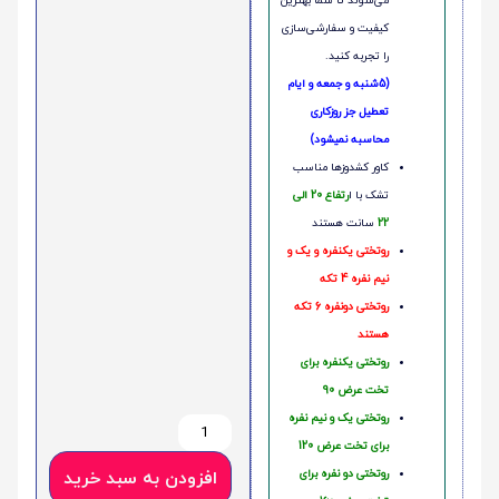
می‌شوند تا شما بهترین
کیفیت و سفارشی‌سازی
را تجربه کنید.
(5شنبه و جمعه و ایام
تعطیل جز روزکاری
محاسبه نمیشود)
کاور کشدوزها مناسب
تشک با ا
رتفاع 20 الی
22
سانت هستند
روتختی یکنفره و یک و
نیم نفره 4 تکه
روتختی دونفره 6 تکه
هستند
روتختی یکنفره برای
تخت عرض 90
روتختی یک و نیم نفره
برای تخت عرض 120
روتختی دو نفره برای
افزودن به سبد خرید