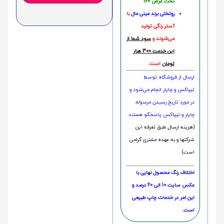
تخت عرض 160
روتختی‌
برند مینی مال
با
آستر رنگی تولید
می‌شوند و
سود شما از
این خدمت 300 هزار
تومان
است.
ارسال از فروشگاه توسط
تیپاکس و چاپار انجام می‌شود و
در مورد تاریخ رسیدن مرسوله
چاپار و تیپاکس پاسخگو هستند.
(هزینه ارسال طبق تعرفه این
شرکتها و به عهده مشتری گرامی
است)
اختلاف رنگ محصول نهایی با
عکس سایت 10 الی 20 درصد و
این امر در خدمات چاپ طبیعی
است.