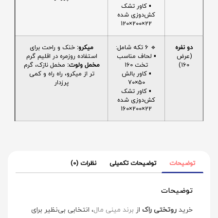
▪️ کاور تشک
کش‌دوزی شده
22×200×120
دو نفره
🔹 6 تکه شامل:
میکرو:
خنک و راحت برای
(عرض
▪️ لحاف مناسب
استفاده روزمره در اقلیم گرم
160)
تخت 160
مخمل ولوت:
مخمل نازک، گرم
▪️ کاور بالش
تر از میکرو، راه راه و کمی
50×70
پرزدار
▪️ کاور تشک
کش‌دوزی شده
22×200×160
توضیحات
توضیحات تکمیلی
نظرات (0)
توضیحات
خرید
روتختی راک
از
برند مینی‌ مال
، انتخابی بی‌نظیر برای