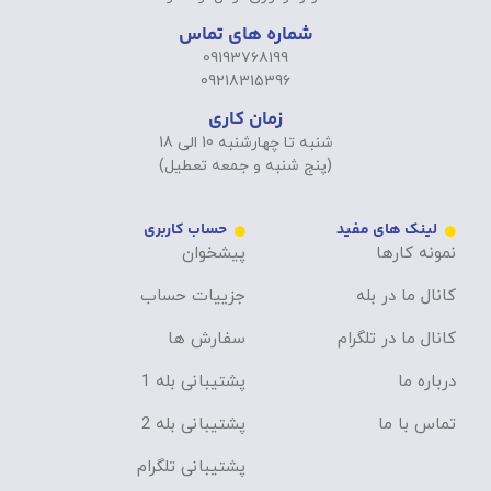
شماره های تماس
09193768199
09218315396
زمان کاری
شنبه تا چهارشنبه 10 الی 18
(پنج شنبه و جمعه تعطیل)
لینک های مفید
حساب کاربری
نمونه کارها
پیشخوان
کانال ما در بله
جزییات حساب
کانال ما در تلگرام
سفارش ها
درباره ما
پشتیبانی بله 1
تماس با ما
پشتیبانی بله 2
پشتیبانی تلگرام