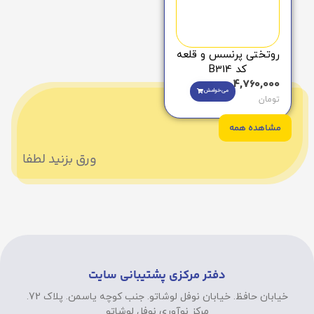
روتختی پرنسس و قلعه
کد B314
4,760,000
می‌خوامش
تومان
مشاهده همه
ورق بزنید لطفا
دفتر مرکزی پشتیبانی سایت
خیابان حافظ. خیابان نوفل لوشاتو. جنب کوچه یاسمن. پلاک 72.
مرکز نوآوری نوفل لوشاتو