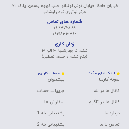
خیابان حافظ. خیابان نوفل لوشاتو. جنب کوچه یاسمن. پلاک 72.
مرکز نوآوری نوفل لوشاتو
شماره های تماس
09193768199
09218315396
زمان کاری
شنبه تا چهارشنبه 10 الی 18
(پنج شنبه و جمعه تعطیل)
لینک های مفید
حساب کاربری
نمونه کارها
پیشخوان
کانال ما در بله
جزییات حساب
کانال ما در تلگرام
سفارش ها
درباره ما
پشتیبانی بله 1
تماس با ما
پشتیبانی بله 2