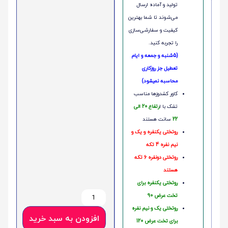
تولید و آماده ارسال
می‌شوند تا شما بهترین
کیفیت و سفارشی‌سازی
را تجربه کنید.
(5شنبه و جمعه و ایام
تعطیل جز روزکاری
محاسبه نمیشود)
کاور کشدوزها مناسب
تشک با ا
رتفاع 20 الی
22
سانت هستند
روتختی یکنفره و یک و
نیم نفره 4 تکه
روتختی دونفره 6 تکه
هستند
روتختی یکنفره برای
تخت عرض 90
روتختی یک و نیم نفره
افزودن به سبد خرید
برای تخت عرض 120