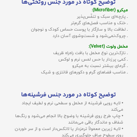
توضیح کوتاه در مورد جنس روتختی‌ها
میکرو (Microfiber):
ـ پارچه‌ای سبک و تنفّس‌پذیر
ـ خنک و مناسب فصل‌های گرم‌تر
ـ لطافت بالا و سازگار با پوست حساس کودک و نوجوان
ـ چروک‌نمی‌شود و شست‌وشوی آسان دارد
مخمل ولوت (Velvet):
ـ نازک‌ترین نوع مخمل با بافت راه‌راه ظریف
ـ کمی پرزدار با حس لمس نرم و لوکس
ـ گرمای بیشتر نسبت به میکرو
ـ مناسب فضاهای گرم و دکورهای فانتزی و شیک
توضیح کوتاه در مورد جنس فرشینه‌ها
• لایه رویی فرشینه از مخمل و سطحی نرم و لطیف ایجاد
می‌کند
• چاپ طرح روی فرشینه با وضوح بالا انجام می‌شود و رنگ‌ها
شفاف و ماندگار باقی می‌مانند
• لایه زیرین معمولاً ترمزدار یا لاتکس‌دار است و از سر خوردن
روی سطوح صاف جلوگیری می‌کند