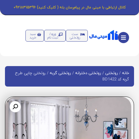
کانال ارتباطی با مینی مال در پیام‌رسان بله ( کلیک کنید) 09218315396
ست
ورود/
سبد
روتختی
ثبت نام
خرید
/
/
/
/ روتختی چاپی طرح
خانه
روتختی
روتختی دخترانه
روتختی گربه
گربه کد BD1422