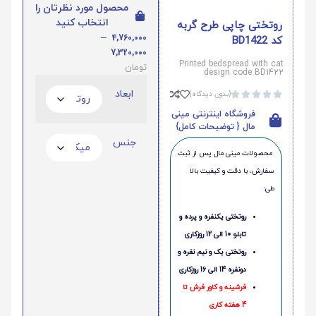
محصول مورد نظرتان را
انتخاب کنید
روتختی چاپی طرح گربه
–
4,760,000
کد BD1422
7,320,000
Printed bedspread with cat
تومان
design code BD1422
ابعاد
(بدون دیدگاه)





فروشگاه اینترنتی مینی
مال { توضیحات کامل}
جنس
محصولات مینی‌ مال پس از ثبت
سفارش، با دقت و کیفیت بالا
طی:
روتختی یکنفره و پرده و
تابلو 10 الی 12 روزکاری
روتختی یک و نیم نفره و
دونفره 14 الی 16 روزکاری
فرشینه و کاور فرش تا
4 هفته کاری