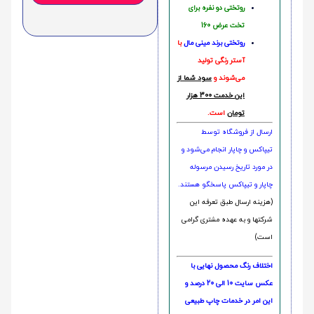
روتختی دو نفره برای
تخت عرض 160
روتختی‌
برند مینی مال
با
آستر رنگی تولید
می‌شوند و
سود شما از
این خدمت 300 هزار
تومان
است.
ارسال از فروشگاه توسط
تیپاکس و چاپار انجام می‌شود و
در مورد تاریخ رسیدن مرسوله
چاپار و تیپاکس پاسخگو هستند.
(هزینه ارسال طبق تعرفه این
شرکتها و به عهده مشتری گرامی
است)
اختلاف رنگ محصول نهایی با
عکس سایت 10 الی 20 درصد و
این امر در خدمات چاپ طبیعی