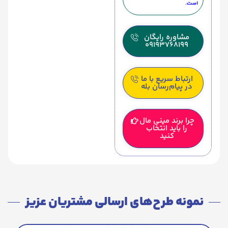
است.
مشاوره رایگان
09193768199
ارتباط سریع با ما
در پیام‌رسان بله
چرا برند مینی مال
را باید انتخاب
کنید
نمونه طرح‌های ارسالی مشتریان عزیز