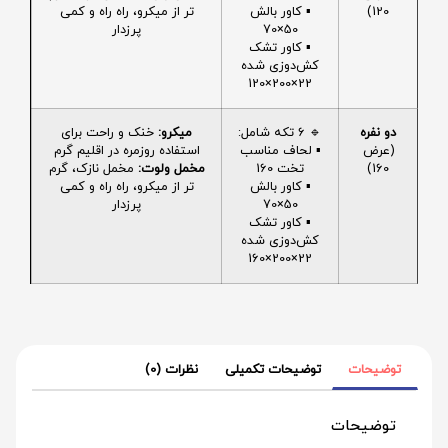
120)
▪️ کاور بالش
تر از میکرو، راه راه و کمی
50×70
پرزدار
▪️ کاور تشک
کش‌دوزی شده
22×200×120
دو نفره
🔹 6 تکه شامل:
میکرو:
خنک و راحت برای
(عرض
▪️ لحاف مناسب
استفاده روزمره در اقلیم گرم
160)
تخت 160
مخمل ولوت:
مخمل نازک، گرم
▪️ کاور بالش
تر از میکرو، راه راه و کمی
50×70
پرزدار
▪️ کاور تشک
کش‌دوزی شده
22×200×160
توضیحات
توضیحات تکمیلی
نظرات (0)
توضیحات