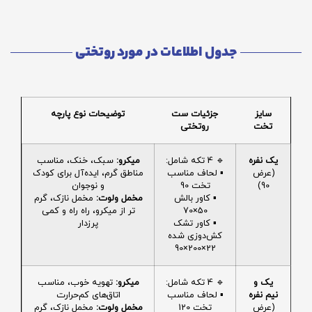
جدول اطلاعات در مورد روتختی
سایز
جزئیات ست
توضیحات نوع پارچه
تخت
روتختی
یک نفره
🔹 4 تکه شامل:
میکرو:
سبک، خنک، مناسب
(عرض
▪️ لحاف مناسب
مناطق گرم، ایده‌آل برای کودک
90)
تخت 90
و نوجوان
▪️ کاور بالش
مخمل ولوت:
مخمل نازک، گرم
50×70
تر از میکرو، راه راه و کمی
▪️ کاور تشک
پرزدار
کش‌دوزی شده
22×200×90
یک و
🔹 4 تکه شامل:
میکرو:
تهویه خوب، مناسب
نیم نفره
▪️ لحاف مناسب
اتاق‌های کم‌حرارت
(عرض
تخت 120
مخمل ولوت:
مخمل نازک، گرم