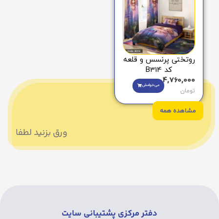
روتختی پرنسس و قلعه
کد B314
4,760,000
می‌خوامش
تومان
مشاهده همه
ورق بزنید لطفا
دفتر مرکزی پشتیبانی سایت