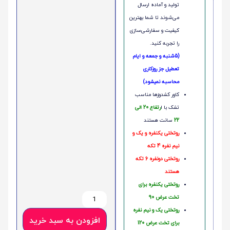
تولید و آماده ارسال
می‌شوند تا شما بهترین
کیفیت و سفارشی‌سازی
را تجربه کنید.
(5شنبه و جمعه و ایام
تعطیل جز روزکاری
محاسبه نمیشود)
کاور کشدوزها مناسب
تشک با ا
رتفاع 20 الی
22
سانت هستند
روتختی یکنفره و یک و
نیم نفره 4 تکه
روتختی دونفره 6 تکه
هستند
روتختی یکنفره برای
تخت عرض 90
روتختی یک و نیم نفره
افزودن به سبد خرید
برای تخت عرض 120