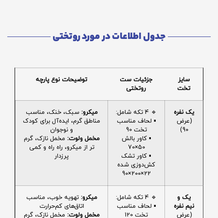
جدول اطلاعات در مورد روتختی
سایز
جزئیات ست
توضیحات نوع پارچه
تخت
روتختی
یک نفره
🔹 4 تکه شامل:
میکرو:
سبک، خنک، مناسب
(عرض
▪️ لحاف مناسب
مناطق گرم، ایده‌آل برای کودک
90)
تخت 90
و نوجوان
▪️ کاور بالش
مخمل ولوت:
مخمل نازک، گرم
50×70
تر از میکرو، راه راه و کمی
▪️ کاور تشک
پرزدار
کش‌دوزی شده
22×200×90
یک و
🔹 4 تکه شامل:
میکرو:
تهویه خوب، مناسب
نیم نفره
▪️ لحاف مناسب
اتاق‌های کم‌حرارت
(عرض
تخت 120
مخمل ولوت:
مخمل نازک، گرم