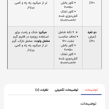
120)
▪️ کاور بالش
تر از میکرو، راه راه و کمی
50×70
پرزدار
▪️ کاور تشک
کش‌دوزی شده
22×200×120
دو نفره
🔹 6 تکه شامل:
میکرو:
خنک و راحت برای
(عرض
▪️ لحاف مناسب
استفاده روزمره در اقلیم گرم
160)
تخت 160
مخمل ولوت:
مخمل نازک، گرم
▪️ کاور بالش
تر از میکرو، راه راه و کمی
50×70
پرزدار
▪️ کاور تشک
کش‌دوزی شده
22×200×160
توضیحات
توضیحات تکمیلی
نظرات (0)
توضیحات