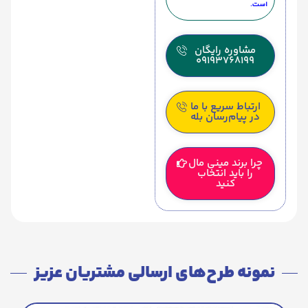
است.
مشاوره رایگان
09193768199
ارتباط سریع با ما
در پیام‌رسان بله
چرا برند مینی مال
را باید انتخاب
کنید
نمونه طرح‌های ارسالی مشتریان عزیز