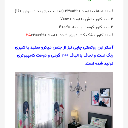
1 عدد لحاف با ابعاد 220×230 (مناسب برای تخت عرض 160)
2 عدد کاور بالش با ابعاد 50×70
2 عدد کاور کوسن با ابعاد 40×40
1 عدد کاور تشک کش‌دوزی شده با ابعاد
x200x160
25
آستر این روتختی چاپی نیز از جنس میکرو سفید یا شیری
رنگ است و لحاف با الیاف 300 گرمی و دوخت کامپیوتری
تولید شده است.