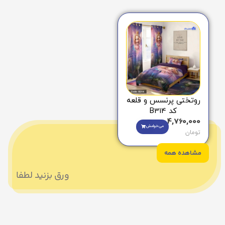
روتختی پرنسس و قلعه
کد B314
4,760,000
می‌خوامش
تومان
مشاهده همه
ورق بزنید لطفا