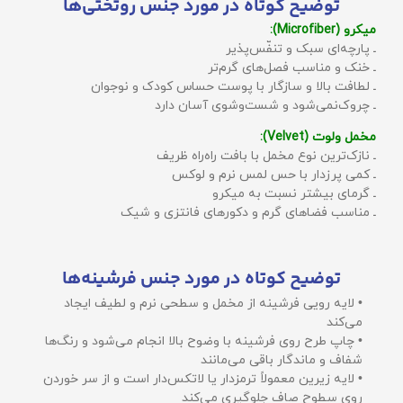
توضیح کوتاه در مورد جنس روتختی‌ها
میکرو (Microfiber):
ـ پارچه‌ای سبک و تنفّس‌پذیر
ـ خنک و مناسب فصل‌های گرم‌تر
ـ لطافت بالا و سازگار با پوست حساس کودک و نوجوان
ـ چروک‌نمی‌شود و شست‌وشوی آسان دارد
مخمل ولوت (Velvet):
ـ نازک‌ترین نوع مخمل با بافت راه‌راه ظریف
ـ کمی پرزدار با حس لمس نرم و لوکس
ـ گرمای بیشتر نسبت به میکرو
ـ مناسب فضاهای گرم و دکورهای فانتزی و شیک
توضیح کوتاه در مورد جنس فرشینه‌ها
• لایه رویی فرشینه از مخمل و سطحی نرم و لطیف ایجاد
می‌کند
• چاپ طرح روی فرشینه با وضوح بالا انجام می‌شود و رنگ‌ها
شفاف و ماندگار باقی می‌مانند
• لایه زیرین معمولاً ترمزدار یا لاتکس‌دار است و از سر خوردن
روی سطوح صاف جلوگیری می‌کند