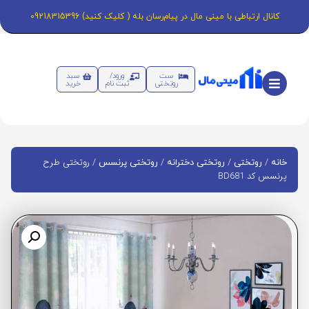
کانال ارتباطی با مینی مال در پیام‌رسان بله ( کلیک کنید) 09218315396
ست
ورود/
سبد
روتختی
ثبت نام
خرید
/
/
/
/ روتختی طرح
خانه
روتختی
روتختی دخترانه
روتختی پرنسس
پرنسس کد BD681