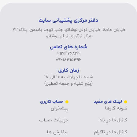
دفتر مرکزی پشتیبانی سایت
خیابان حافظ. خیابان نوفل لوشاتو. جنب کوچه یاسمن. پلاک 72.
مرکز نوآوری نوفل لوشاتو
شماره های تماس
09193768199
09218315396
زمان کاری
شنبه تا چهارشنبه 10 الی 18
(پنج شنبه و جمعه تعطیل)
لینک های مفید
حساب کاربری
نمونه کارها
پیشخوان
کانال ما در بله
جزییات حساب
کانال ما در تلگرام
سفارش ها