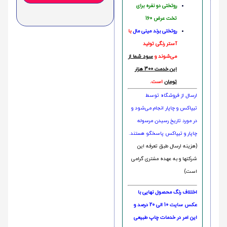
روتختی دو نفره برای
تخت عرض 160
روتختی‌
برند مینی مال
با
آستر رنگی تولید
می‌شوند و
سود شما از
این خدمت 300 هزار
تومان
است.
ارسال از فروشگاه توسط
تیپاکس و چاپار انجام می‌شود و
در مورد تاریخ رسیدن مرسوله
چاپار و تیپاکس پاسخگو هستند.
(هزینه ارسال طبق تعرفه این
شرکتها و به عهده مشتری گرامی
است)
اختلاف رنگ محصول نهایی با
عکس سایت 10 الی 20 درصد و
این امر در خدمات چاپ طبیعی