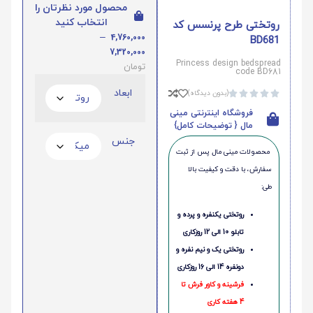
محصول مورد نظرتان را
انتخاب کنید
روتختی طرح پرنسس کد
–
4,760,000
BD681
7,320,000
Princess design bedspread
تومان
code BD681
ابعاد
(بدون دیدگاه)





فروشگاه اینترنتی مینی
مال { توضیحات کامل}
جنس
محصولات مینی‌ مال پس از ثبت
سفارش، با دقت و کیفیت بالا
طی:
روتختی یکنفره و پرده و
تابلو 10 الی 12 روزکاری
روتختی یک و نیم نفره و
دونفره 14 الی 16 روزکاری
فرشینه و کاور فرش تا
4 هفته کاری