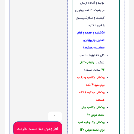
تولید و آماده ارسال
می‌شوند تا شما بهترین
کیفیت و سفارشی‌سازی
را تجربه کنید.
(5شنبه و جمعه و ایام
تعطیل جز روزکاری
محاسبه نمیشود)
کاور کشدوزها مناسب
تشک با ا
رتفاع 20 الی
22
سانت هستند
روتختی یکنفره و یک و
نیم نفره 4 تکه
روتختی دونفره 6 تکه
هستند
روتختی یکنفره برای
تخت عرض 90
روتختی یک و نیم نفره
افزودن به سبد خرید
برای تخت عرض 120