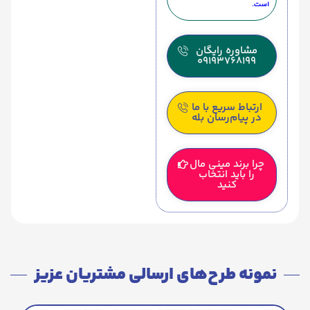
است.
مشاوره رایگان
09193768199
ارتباط سریع با ما
در پیام‌رسان بله
چرا برند مینی مال
را باید انتخاب
کنید
نمونه طرح‌های ارسالی مشتریان عزیز