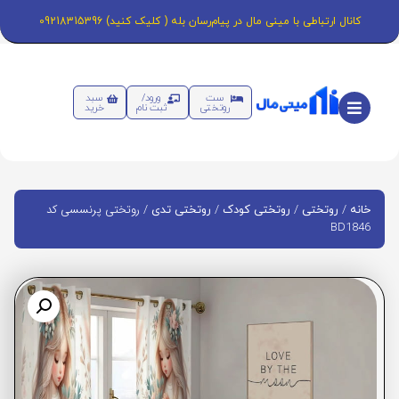
کانال ارتباطی با مینی مال در پیام‌رسان بله ( کلیک کنید) 09218315396
ست
ورود/
سبد
روتختی
ثبت نام
خرید
/
/
/
/ روتختی پرنسسی کد
خانه
روتختی
روتختی کودک
روتختی تدی
BD1846