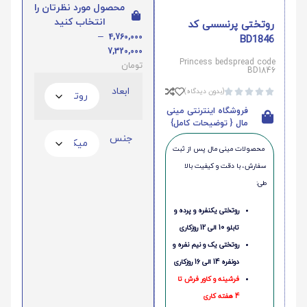
محصول مورد نظرتان را
انتخاب کنید
روتختی پرنسسی کد
–
4,760,000
BD1846
7,320,000
Princess bedspread code
تومان
BD1846
ابعاد
(بدون دیدگاه)





فروشگاه اینترنتی مینی
مال { توضیحات کامل}
جنس
محصولات مینی‌ مال پس از ثبت
سفارش، با دقت و کیفیت بالا
طی:
روتختی یکنفره و پرده و
تابلو 10 الی 12 روزکاری
روتختی یک و نیم نفره و
دونفره 14 الی 16 روزکاری
فرشینه و کاور فرش تا
4 هفته کاری