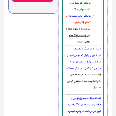
روتختی دو نفره برای
تخت عرض 160
روتختی‌
برند مینی مال
با
آستر رنگی تولید
می‌شوند و
سود شما از
این خدمت 300 هزار
تومان
است.
ارسال از فروشگاه توسط
تیپاکس و چاپار انجام می‌شود و
در مورد تاریخ رسیدن مرسوله
چاپار و تیپاکس پاسخگو هستند.
(هزینه ارسال طبق تعرفه این
شرکتها و به عهده مشتری گرامی
است)
اختلاف رنگ محصول نهایی با
عکس سایت 10 الی 20 درصد و
این امر در خدمات چاپ طبیعی