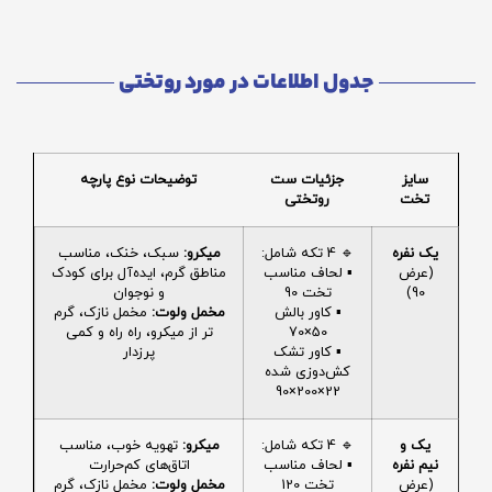
جدول اطلاعات در مورد روتختی
سایز
جزئیات ست
توضیحات نوع پارچه
تخت
روتختی
یک نفره
🔹 4 تکه شامل:
میکرو:
سبک، خنک، مناسب
(عرض
▪️ لحاف مناسب
مناطق گرم، ایده‌آل برای کودک
90)
تخت 90
و نوجوان
▪️ کاور بالش
مخمل ولوت:
مخمل نازک، گرم
50×70
تر از میکرو، راه راه و کمی
▪️ کاور تشک
پرزدار
کش‌دوزی شده
22×200×90
یک و
🔹 4 تکه شامل:
میکرو:
تهویه خوب، مناسب
نیم نفره
▪️ لحاف مناسب
اتاق‌های کم‌حرارت
(عرض
تخت 120
مخمل ولوت:
مخمل نازک، گرم