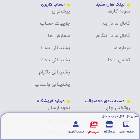
لینک های مفید
حساب کاربری
نمونه کارها
پیشخوان
کانال ما در بله
جزییات حساب
کانال ما در تلگرام
سفارش ها
درباره ما
پشتیبانی بله 1
تماس با ما
پشتیبانی بله 2
پشتیبانی تلگرام
پشتیبانی واتساپ
دسته بندی محصولات
درباره فروشگاه
روتختی چاپی
نحوه ارسال
مینی مال، اتاق خواب ایده‌آل
روتختی اسپرت
حریم خصوصی
روتختی پسرانه
قوانین سایت
صفحه اصلی
فروشگاه
حساب کاربری
نمونه کار