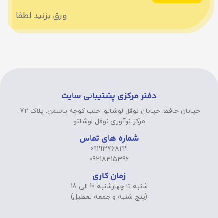
ورق بزنید لطفا
دفتر مرکزی پشتیبانی سایت
خیابان حافظ. خیابان نوفل لوشاتو. جنب کوچه یاسمن. پلاک 72.
مرکز نوآوری نوفل لوشاتو
شماره های تماس
09193768199
09218315396
زمان کاری
شنبه تا چهارشنبه 10 الی 18
(پنج شنبه و جمعه تعطیل)