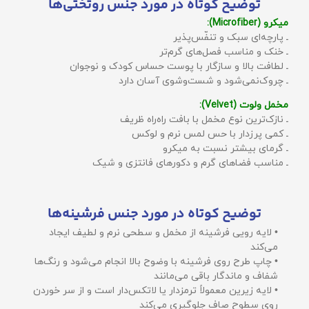
توضیح کوتاه در مورد جنس روتختی‌ها
میکرو (Microfiber):
ـ پارچه‌ای سبک و تنفّس‌پذیر
ـ خنک و مناسب فصل‌های گرم‌تر
ـ لطافت بالا و سازگار با پوست حساس کودک و نوجوان
ـ چروک‌نمی‌شود و شست‌وشوی آسان دارد
مخمل ولوت (Velvet):
ـ نازک‌ترین نوع مخمل با بافت راه‌راه ظریف
ـ کمی پرزدار با حس لمس نرم و لوکس
ـ گرمای بیشتر نسبت به میکرو
ـ مناسب فضاهای گرم و دکورهای فانتزی و شیک
توضیح کوتاه در مورد جنس فرشینه‌ها
• لایه رویی فرشینه از مخمل و سطحی نرم و لطیف ایجاد
می‌کند
• چاپ طرح روی فرشینه با وضوح بالا انجام می‌شود و رنگ‌ها
شفاف و ماندگار باقی می‌مانند
• لایه زیرین معمولاً ترمزدار یا لاتکس‌دار است و از سر خوردن
روی سطوح صاف جلوگیری می‌کند