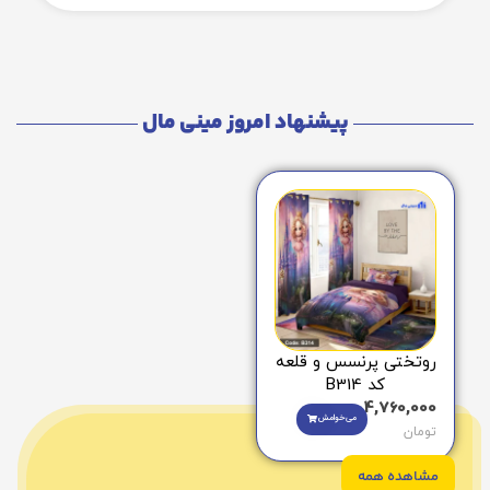
پیشنهاد امروز مینی مال
روتختی پرنسس و قلعه
کد B314
4,760,000
می‌خوامش
تومان
مشاهده همه