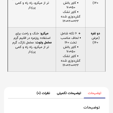
120)
▪️ کاور بالش
تر از میکرو، راه راه و کمی
50×70
پرزدار
▪️ کاور تشک
کش‌دوزی شده
22×200×120
دو نفره
🔹 6 تکه شامل:
میکرو:
خنک و راحت برای
(عرض
▪️ لحاف مناسب
استفاده روزمره در اقلیم گرم
160)
تخت 160
مخمل ولوت:
مخمل نازک، گرم
▪️ کاور بالش
تر از میکرو، راه راه و کمی
50×70
پرزدار
▪️ کاور تشک
کش‌دوزی شده
22×200×160
توضیحات
توضیحات تکمیلی
نظرات (0)
توضیحات