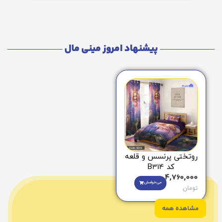
پیشنهاد امروز مینی مال
روتختی پرنسس و قلعه
کد B314
4,760,000
می‌خوامش
تومان
مشاهده همه