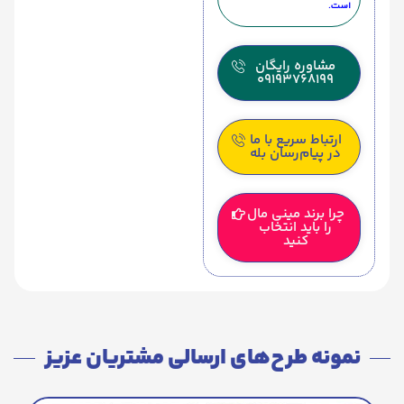
است.
مشاوره رایگان
09193768199
ارتباط سریع با ما
در پیام‌رسان بله
چرا برند مینی مال
را باید انتخاب
کنید
نمونه طرح‌های ارسالی مشتریان عزیز