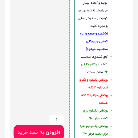
تولید و آماده ارسال
می‌شوند تا شما بهترین
کیفیت و سفارشی‌سازی
را تجربه کنید.
(5شنبه و جمعه و ایام
تعطیل جز روزکاری
محاسبه نمیشود)
کاور کشدوزها مناسب
تشک با ا
رتفاع 20 الی
22
سانت هستند
روتختی یکنفره و یک و
نیم نفره 4 تکه
روتختی دونفره 6 تکه
هستند
روتختی یکنفره برای
تخت عرض 90
روتختی یک و نیم نفره
افزودن به سبد خرید
برای تخت عرض 120