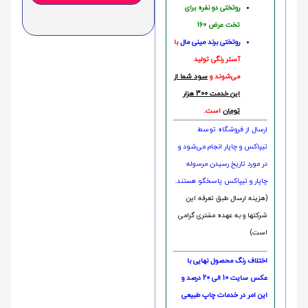
روتختی دو نفره برای
تخت عرض 160
روتختی‌
برند مینی مال
با
آستر رنگی تولید
می‌شوند و
سود شما از
این خدمت 300 هزار
تومان
است.
ارسال از فروشگاه توسط
تیپاکس و چاپار انجام می‌شود و
در مورد تاریخ رسیدن مرسوله
چاپار و تیپاکس پاسخگو هستند.
(هزینه ارسال طبق تعرفه این
شرکتها و به عهده مشتری گرامی
است)
اختلاف رنگ محصول نهایی با
عکس سایت 10 الی 20 درصد و
این امر در خدمات چاپ طبیعی