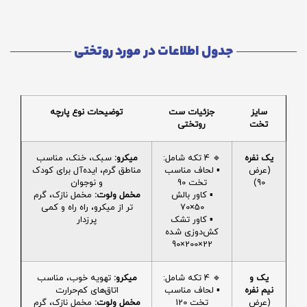
جدول اطلاعات در مورد روتختی
سایز
جزئیات ست
توضیحات نوع پارچه
تخت
روتختی
یک نفره
🔹 4 تکه شامل:
میکرو:
سبک، خنک، مناسب
(عرض
▪️ لحاف مناسب
مناطق گرم، ایده‌آل برای کودک
90)
تخت 90
و نوجوان
▪️ کاور بالش
مخمل ولوت:
مخمل نازک، گرم
50×70
تر از میکرو، راه راه و کمی
▪️ کاور تشک
پرزدار
کش‌دوزی شده
22×200×90
یک و
🔹 4 تکه شامل:
میکرو:
تهویه خوب، مناسب
نیم نفره
▪️ لحاف مناسب
اتاق‌های کم‌حرارت
(عرض
تخت 120
مخمل ولوت:
مخمل نازک، گرم