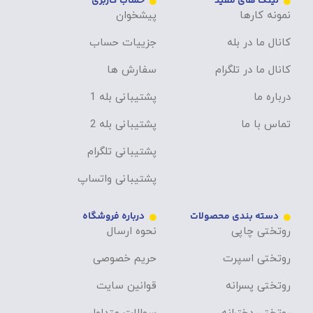
لینک های مفید
حساب کاربری
نمونه کارها
پیشخوان
کانال ما در بله
جزییات حساب
کانال ما در تلگرام
سفارش ها
درباره ما
پشتیبانی بله 1
تماس با ما
پشتیبانی بله 2
پشتیبانی تلگرام
پشتیبانی واتساپ
دسته بندی محصولات
درباره فروشگاه
روتختی چاپی
نحوه ارسال
روتختی اسپرت
حریم خصوصی
روتختی پسرانه
قوانین سایت