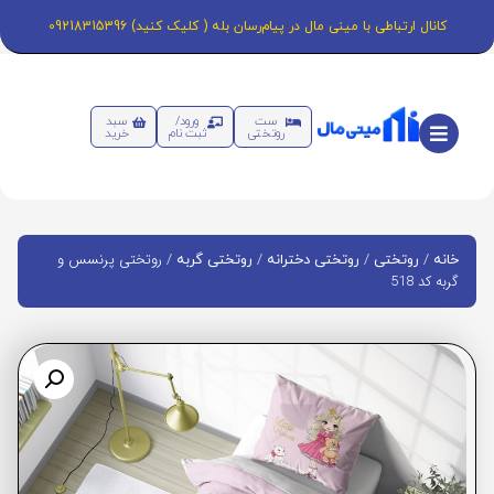
کانال ارتباطی با مینی مال در پیام‌رسان بله ( کلیک کنید) 09218315396
ست
ورود/
سبد
روتختی
ثبت نام
خرید
/
/
/
/ روتختی پرنسس و
خانه
روتختی
روتختی دخترانه
روتختی گربه
گربه کد 518