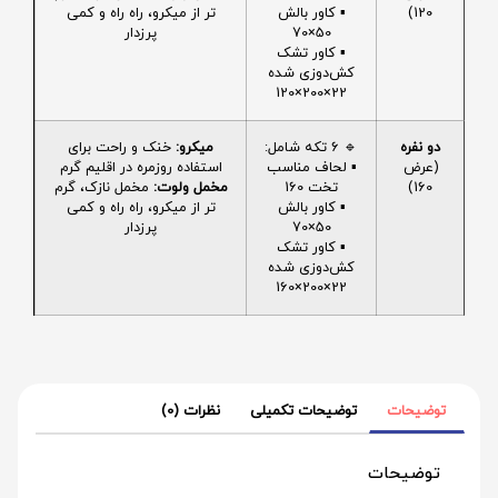
120)
▪️ کاور بالش
تر از میکرو، راه راه و کمی
50×70
پرزدار
▪️ کاور تشک
کش‌دوزی شده
22×200×120
دو نفره
🔹 6 تکه شامل:
میکرو:
خنک و راحت برای
(عرض
▪️ لحاف مناسب
استفاده روزمره در اقلیم گرم
160)
تخت 160
مخمل ولوت:
مخمل نازک، گرم
▪️ کاور بالش
تر از میکرو، راه راه و کمی
50×70
پرزدار
▪️ کاور تشک
کش‌دوزی شده
22×200×160
توضیحات
توضیحات تکمیلی
نظرات (0)
توضیحات