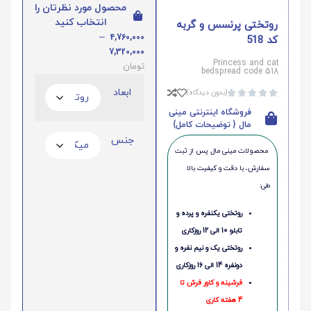
محصول مورد نظرتان را
انتخاب کنید
روتختی پرنسس و گربه
–
4,760,000
کد 518
7,320,000
Princess and cat
تومان
bedspread code 518
ابعاد
(بدون دیدگاه)





فروشگاه اینترنتی مینی
مال { توضیحات کامل}
جنس
محصولات مینی‌ مال پس از ثبت
سفارش، با دقت و کیفیت بالا
طی:
روتختی یکنفره و پرده و
تابلو 10 الی 12 روزکاری
روتختی یک و نیم نفره و
دونفره 14 الی 16 روزکاری
فرشینه و کاور فرش تا
4 هفته کاری