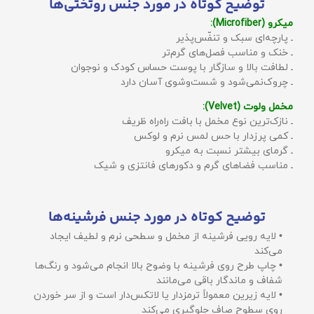
توضیح کوتاه در مورد جنس روتختی‌ها
میکرو (Microfiber):
ـ پارچه‌ای سبک و تنفّس‌پذیر
ـ خنک و مناسب فصل‌های گرم‌تر
ـ لطافت بالا و سازگار با پوست حساس کودک و نوجوان
ـ چروک‌نمی‌شود و شست‌وشوی آسان دارد
مخمل ولوت (Velvet):
ـ نازک‌ترین نوع مخمل با بافت راه‌راه ظریف
ـ کمی پرزدار با حس لمس نرم و لوکس
ـ گرمای بیشتر نسبت به میکرو
ـ مناسب فضاهای گرم و دکورهای فانتزی و شیک
توضیح کوتاه در مورد جنس فرشینه‌ها
• لایه رویی فرشینه از مخمل و سطحی نرم و لطیف ایجاد
می‌کند
• چاپ طرح روی فرشینه با وضوح بالا انجام می‌شود و رنگ‌ها
شفاف و ماندگار باقی می‌مانند
• لایه زیرین معمولاً ترمزدار یا لاتکس‌دار است و از سر خوردن
روی سطوح صاف جلوگیری می‌کند