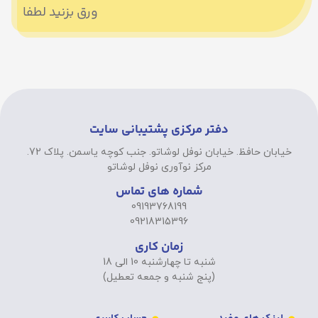
ورق بزنید لطفا
دفتر مرکزی پشتیبانی سایت
خیابان حافظ. خیابان نوفل لوشاتو. جنب کوچه یاسمن. پلاک 72.
مرکز نوآوری نوفل لوشاتو
شماره های تماس
09193768199
09218315396
زمان کاری
شنبه تا چهارشنبه 10 الی 18
(پنج شنبه و جمعه تعطیل)