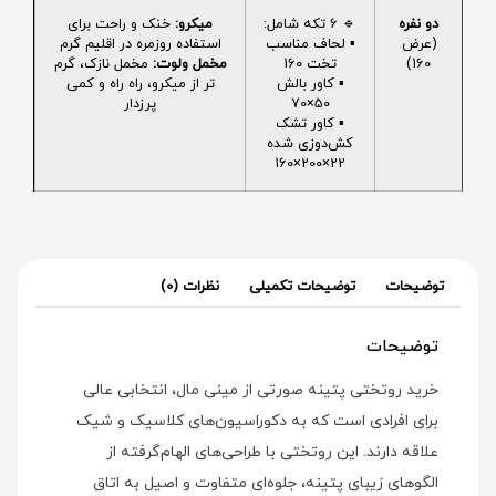
دو نفره
🔹 6 تکه شامل:
میکرو:
خنک و راحت برای
(عرض
▪️ لحاف مناسب
استفاده روزمره در اقلیم گرم
160)
تخت 160
مخمل ولوت:
مخمل نازک، گرم
▪️ کاور بالش
تر از میکرو، راه راه و کمی
50×70
پرزدار
▪️ کاور تشک
کش‌دوزی شده
22×200×160
توضیحات
توضیحات تکمیلی
نظرات (0)
توضیحات
خرید روتختی پتینه صورتی از مینی‌ مال، انتخابی عالی
برای افرادی است که به دکوراسیون‌های کلاسیک و شیک
علاقه دارند. این روتختی با طراحی‌های الهام‌گرفته از
الگوهای زیبای پتینه، جلوه‌ای متفاوت و اصیل به اتاق