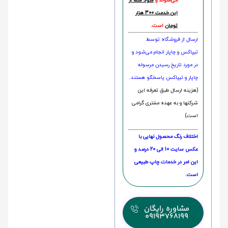
می‌شوند و
سود شما از
این خدمت 300 هزار
تومان
است.
ارسال از فروشگاه توسط
تیپاکس و چاپار انجام می‌شود و
در مورد تاریخ رسیدن مرسوله
چاپار و تیپاکس پاسخگو هستند.
(هزینه ارسال طبق تعرفه این
شرکتها و به عهده مشتری گرامی
است)
اختلاف رنگ محصول نهایی با
عکس سایت 10 الی 20 درصد و
این امر در خدمات چاپ طبیعی
است.
مشاوره رایگان
09193768199