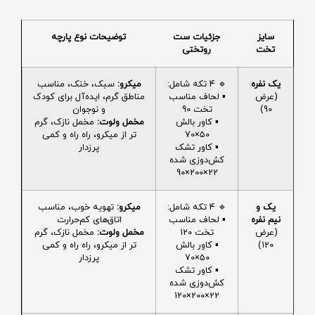
سایز
جزئیات ست
توضیحات نوع پارچه
تخت
روتختی
یک نفره
🔹 4 تکه شامل:
میکرو:
سبک، خنک، مناسب
(عرض
▪️ لحاف مناسب
مناطق گرم، ایده‌آل برای کودک
90)
تخت 90
و نوجوان
▪️ کاور بالش
مخمل ولوت:
مخمل نازک، گرم
50×70
تر از میکرو، راه راه و کمی
▪️ کاور تشک
پرزدار
کش‌دوزی شده
22×200×90
یک و
🔹 4 تکه شامل:
میکرو:
تهویه خوب، مناسب
نیم نفره
▪️ لحاف مناسب
اتاق‌های کم‌حرارت
(عرض
تخت 120
مخمل ولوت:
مخمل نازک، گرم
120)
▪️ کاور بالش
تر از میکرو، راه راه و کمی
50×70
پرزدار
▪️ کاور تشک
کش‌دوزی شده
22×200×120