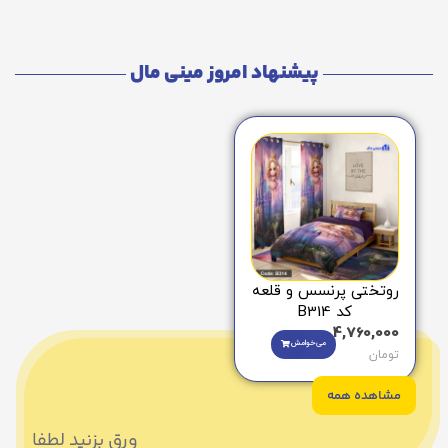
پیشنهاد امروز مینی مال
روتختی پرنسس و قلعه
کد B314
4,760,000
می‌خوامش
تومان
مشاهده همه
ورق بزنید لطفا