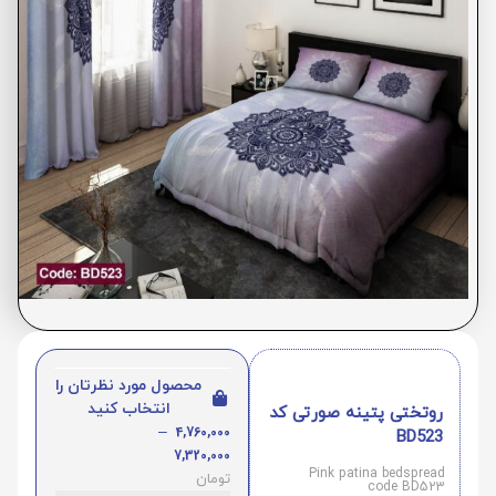
محصول مورد نظرتان را
انتخاب کنید
روتختی پتینه صورتی کد
–
4,760,000
BD523
7,320,000
Pink patina bedspread
تومان
code BD523