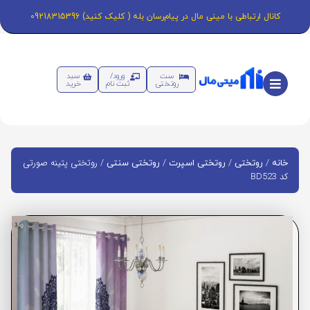
کانال ارتباطی با مینی مال در پیام‌رسان بله ( کلیک کنید) 09218315396
ست
ورود/
سبد
روتختی
ثبت نام
خرید
/
/
/
/ روتختی پتینه صورتی
خانه
روتختی
روتختی اسپرت
روتختی سنتی
کد BD523