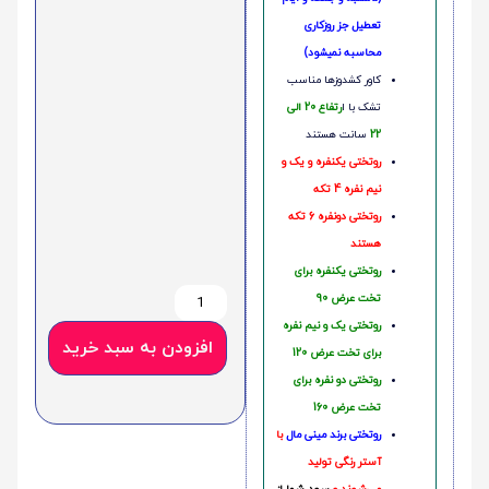
تعطیل جز روزکاری
محاسبه نمیشود)
کاور کشدوزها مناسب
تشک با ا
رتفاع 20 الی
22
سانت هستند
روتختی یکنفره و یک و
نیم نفره 4 تکه
روتختی دونفره 6 تکه
هستند
روتختی یکنفره برای
تخت عرض 90
روتختی یک و نیم نفره
افزودن به سبد خرید
برای تخت عرض 120
روتختی دو نفره برای
تخت عرض 160
روتختی‌
برند مینی مال
با
آستر رنگی تولید