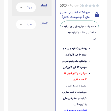
ابعاد
(بدون دیدگاه)





فروشگاه اینترنتی مینی
مال { توضیحات کامل}
جنس
محصولات مینی‌ مال پس از ثبت
سفارش، با دقت و کیفیت بالا
طی:
روتختی یکنفره و پرده و
تابلو 10 الی 12 روزکاری
روتختی یک و نیم نفره و
دونفره 14 الی 16 روزکاری
فرشینه و کاور فرش تا
4 هفته کاری
تولید و آماده ارسال
می‌شوند تا شما بهترین
کیفیت و سفارشی‌سازی
را تجربه کنید.
(5شنبه و جمعه و ایام