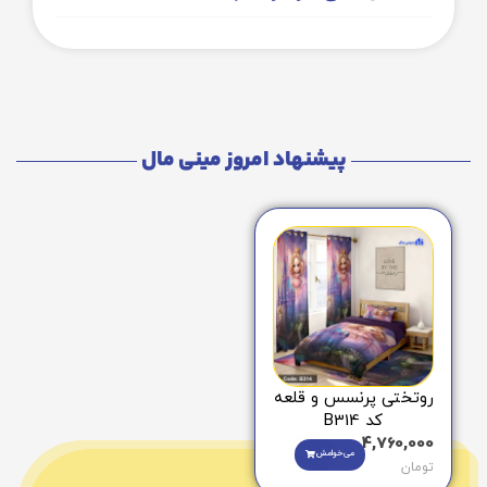
پیشنهاد امروز مینی مال
روتختی پرنسس و قلعه
کد B314
4,760,000
می‌خوامش
تومان