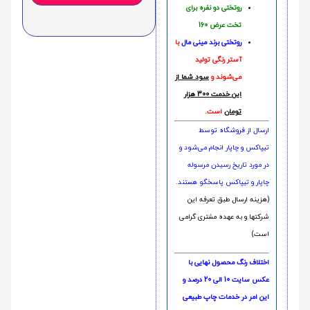
روتختی دو نفره برای
تخت عرض 160
روتختی‌
برند مینی مال
با
آستر رنگی تولید
می‌شوند و
سود شما از
این خدمت 300 هزار
تومان
است.
ارسال از فروشگاه توسط
تیپاکس و چاپار انجام می‌شود و
در مورد تاریخ رسیدن مرسوله
چاپار و تیپاکس پاسخگو هستند.
(هزینه ارسال طبق تعرفه این
شرکتها و به عهده مشتری گرامی
است)
اختلاف رنگ محصول نهایی با
عکس سایت 10 الی 20 درصد و
این امر در خدمات چاپ طبیعی