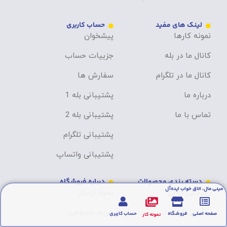
لینک های مفید
حساب کاربری
نمونه کارها
پیشخوان
کانال ما در بله
جزییات حساب
کانال ما در تلگرام
سفارش ها
درباره ما
پشتیبانی بله 1
تماس با ما
پشتیبانی بله 2
پشتیبانی تلگرام
پشتیبانی واتساپ
دسته بندی محصولات
درباره فروشگاه
مینی مال، اتاق خواب ایده‌آل
روتختی چاپی
نحوه ارسال
روتختی اسپرت
حریم خصوصی
صفحه اصلی
فروشگاه
حساب کاربری
نمونه کار