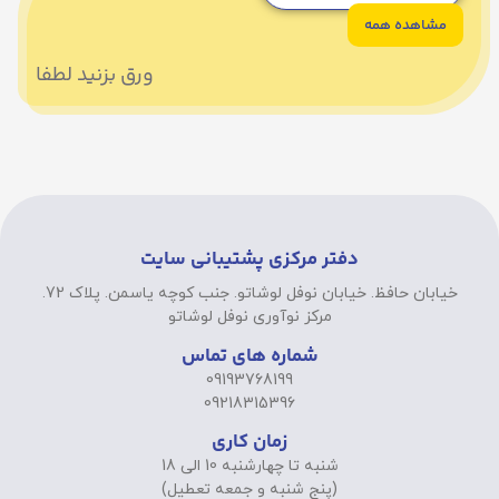
مشاهده همه
ورق بزنید لطفا
دفتر مرکزی پشتیبانی سایت
خیابان حافظ. خیابان نوفل لوشاتو. جنب کوچه یاسمن. پلاک 72.
مرکز نوآوری نوفل لوشاتو
شماره های تماس
09193768199
09218315396
زمان کاری
شنبه تا چهارشنبه 10 الی 18
(پنج شنبه و جمعه تعطیل)