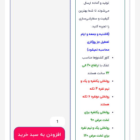
تولید و آماده ارسال
می‌شوند تا شما بهترین
کیفیت و سفارشی‌سازی
را تجربه کنید.
(5شنبه و جمعه و ایام
تعطیل جز روزکاری
محاسبه نمیشود)
کاور کشدوزها مناسب
تشک با ا
رتفاع 20 الی
22
سانت هستند
روتختی یکنفره و یک و
نیم نفره 4 تکه
روتختی دونفره 6 تکه
هستند
روتختی یکنفره برای
تخت عرض 90
روتختی یک و نیم نفره
افزودن به سبد خرید
برای تخت عرض 120