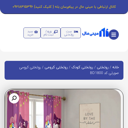
کانال ارتباطی با مینی مال در پیام‌رسان بله ( کلیک کنید) 09218315396
ست
ورود/
سبد
روتختی
ثبت نام
خرید
/
/
/
/ روتختی کرومی
خانه
روتختی
روتختی کودک
روتختی کرومی
صورتی کد BD1800