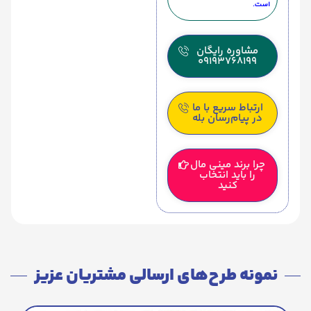
است.
مشاوره رایگان
09193768199
ارتباط سریع با ما
در پیام‌رسان بله
چرا برند مینی مال
را باید انتخاب
کنید
نمونه طرح‌های ارسالی مشتریان عزیز