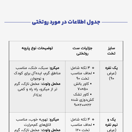
جدول اطلاعات در مورد روتختی
سایز
جزئیات ست
توضیحات نوع پارچه
تخت
روتختی
یک نفره
🔹 4 تکه شامل:
میکرو:
سبک، خنک، مناسب
(عرض
▪️ لحاف مناسب
مناطق گرم، ایده‌آل برای کودک
90)
تخت 90
و نوجوان
▪️ کاور بالش
مخمل ولوت:
مخمل نازک، گرم
50×70
تر از میکرو، راه راه و کمی
▪️ کاور تشک
پرزدار
کش‌دوزی شده
22×200×90
یک و
🔹 4 تکه شامل:
میکرو:
تهویه خوب، مناسب
نیم نفره
▪️ لحاف مناسب
اتاق‌های کم‌حرارت
(عرض
تخت 120
مخمل ولوت:
مخمل نازک، گرم