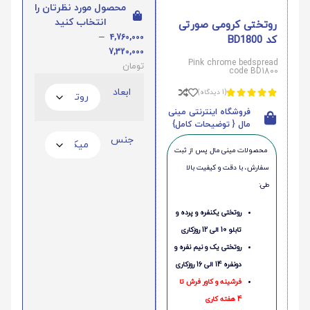
محصول مورد نظرتان را
انتخاب کنید
روتختی کرومی صورتی
–
4,760,000
کد BD1800
7,320,000
Pink chrome bedspread
تومان
code BD1800
ابعاد
(1 دیدگاه)





فروشگاه اینترنتی مینی
مال { توضیحات کامل}
جنس
محصولات مینی‌ مال پس از ثبت
سفارش، با دقت و کیفیت بالا
طی:
روتختی یکنفره و پرده و
تابلو 10 الی 12 روزکاری
روتختی یک و نیم نفره و
دونفره 14 الی 16 روزکاری
فرشینه و کاور فرش تا
4 هفته کاری