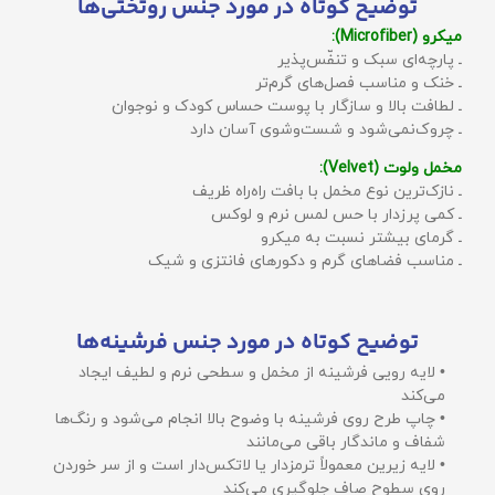
توضیح کوتاه در مورد جنس روتختی‌ها
میکرو (Microfiber):
ـ پارچه‌ای سبک و تنفّس‌پذیر
ـ خنک و مناسب فصل‌های گرم‌تر
ـ لطافت بالا و سازگار با پوست حساس کودک و نوجوان
ـ چروک‌نمی‌شود و شست‌وشوی آسان دارد
مخمل ولوت (Velvet):
ـ نازک‌ترین نوع مخمل با بافت راه‌راه ظریف
ـ کمی پرزدار با حس لمس نرم و لوکس
ـ گرمای بیشتر نسبت به میکرو
ـ مناسب فضاهای گرم و دکورهای فانتزی و شیک
توضیح کوتاه در مورد جنس فرشینه‌ها
• لایه رویی فرشینه از مخمل و سطحی نرم و لطیف ایجاد
می‌کند
• چاپ طرح روی فرشینه با وضوح بالا انجام می‌شود و رنگ‌ها
شفاف و ماندگار باقی می‌مانند
• لایه زیرین معمولاً ترمزدار یا لاتکس‌دار است و از سر خوردن
روی سطوح صاف جلوگیری می‌کند