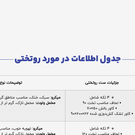
جدول اطلاعات در مورد روتختی
جزئیات ست روتختی
توضیحات نوع 
🔹 4 تکه شامل:
میکرو:
سبک، خنک، مناسب مناطق گرم، 
▪️ لحاف مناسب تخت 90
مخمل ولوت:
مخمل نازک، گرم تر از م
▪️ کاور بالش 50×70
▪️ کاور تشک کش‌دوزی شده 22×200×90
🔹 4 تکه شامل:
میکرو:
تهویه خوب، مناسب ا
▪️ لحاف مناسب تخت 120
مخمل ولوت:
مخمل نازک، گرم تر از م