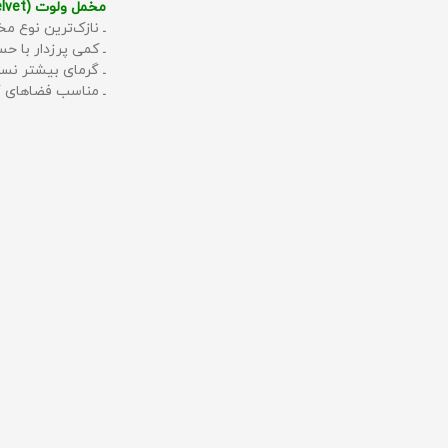
مخمل ولوت (Velvet):
ـ نازک‌ترین نوع مخ
ـ کمی پرزدار با 
ـ گرمای بیشتر نس
ـ مناسب فضاهای گ