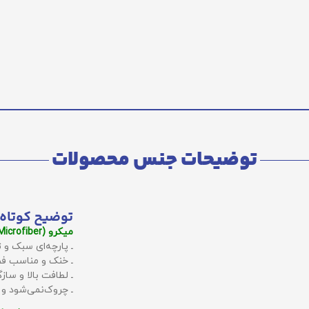
توضیحات جنس محصولات
توضیح کوتاه 
میکرو (Microfiber):
ـ پارچه‌ای سبک و ت
ـ خنک و مناسب فص
ـ لطافت بالا و سا
ـ چروک‌نمی‌شود و