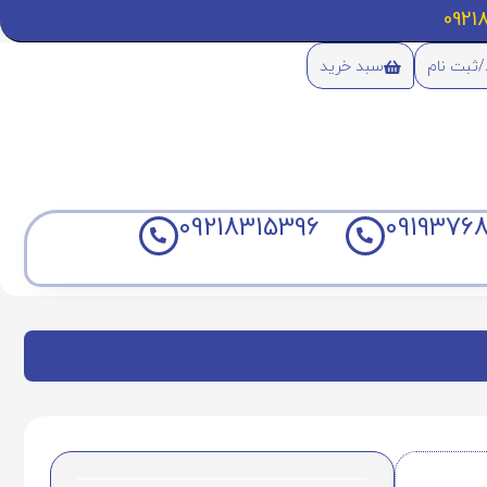
/ثبت نام
سبد خرید
09218315396
09193768