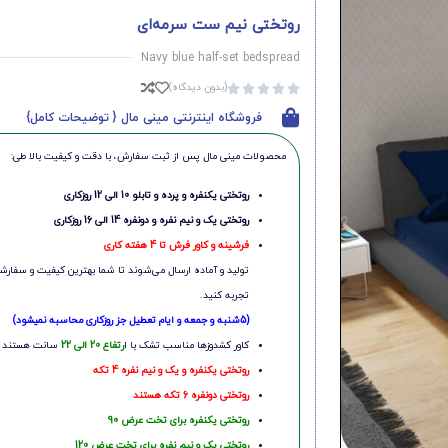
روتختی نیم ست سرمه‌ای
Navy blue half-set bedspread
(بدون دیدگاه)





فروشگاه اینترنتی مینی مال { توضیحات کامل}
محصولات مینی‌ مال پس از ثبت سفارش، با دقت و کیفیت بالا طی:
روتختی یکنفره و پرده و تابلو 10 الی 12 روزکاری
روتختی یک و نیم نفره و دونفره 14 الی 16 روزکاری
فرشینه و کاور فرش تا 4 هفته کاری
تولید و آماده ارسال می‌شوند تا شما بهترین کیفیت و سفارشی
تجربه کنید.
(5شنبه و جمعه و ایام تعطیل جز روزکاری محاسبه نمیشود)
کاور کشدوزها مناسب تشک با ا
رتفاع 20 الی 22
سانت هستند
روتختی یکنفره و یک و نیم نفره 4 تکه
روتختی دونفره 6 تکه هستند
روتختی یکنفره برای تخت عرض 90
روتختی یک و نیم نفره برای تخت عرض 120