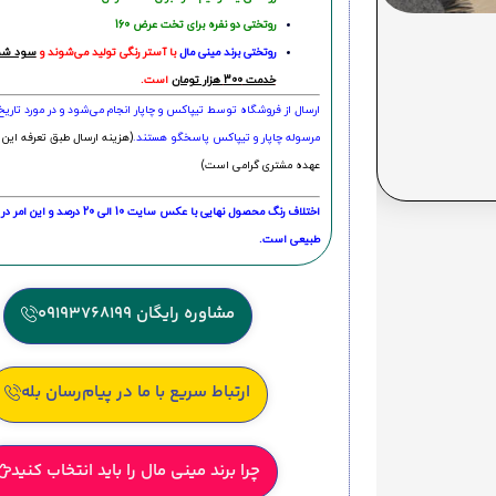
روتختی دو نفره برای تخت عرض 160
روتختی‌
برند مینی مال
با آستر رنگی تولید می‌شوند و
سود شما
خدمت 300 هزار تومان
است.
ارسال از فروشگاه توسط تیپاکس و چاپار انجام می‌شود و در مورد تاری
مرسوله چاپار و تیپاکس پاسخگو هستند.
(هزینه ارسال طبق تعرفه این 
عهده مشتری گرامی است)
اختلاف رنگ محصول نهایی با عکس سایت 10 الی 
طبیعی است.
مشاوره رایگان 09193768199
ارتباط سریع با ما در پیام‌رسان بله
چرا برند مینی مال را باید انتخاب کنید