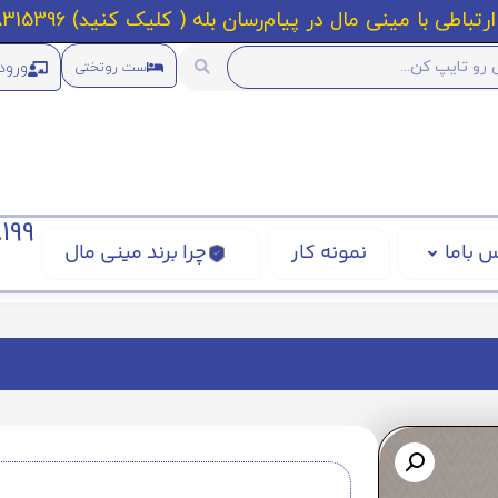
رتباطی با مینی مال در پیام‌رسان بله ( کلیک کنید) 09218315396
ورود
ست روتختی
199
 باما
نمونه کار
چرا برند مینی مال