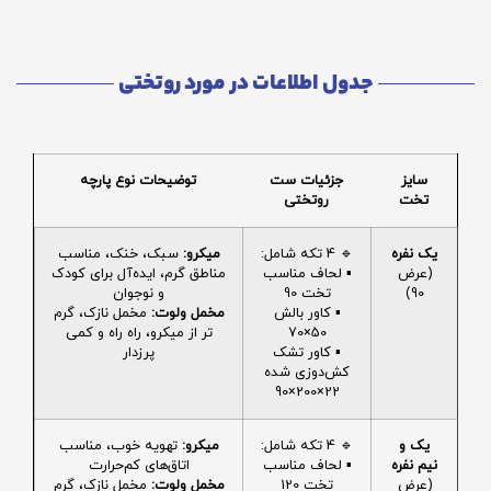
جدول اطلاعات در مورد روتختی
سایز
جزئیات ست
توضیحات نوع پارچه
تخت
روتختی
یک نفره
🔹 4 تکه شامل:
میکرو:
سبک، خنک، مناسب
(عرض
▪️ لحاف مناسب
مناطق گرم، ایده‌آل برای کودک
90)
تخت 90
و نوجوان
▪️ کاور بالش
مخمل ولوت:
مخمل نازک، گرم
50×70
تر از میکرو، راه راه و کمی
▪️ کاور تشک
پرزدار
کش‌دوزی شده
22×200×90
یک و
🔹 4 تکه شامل:
میکرو:
تهویه خوب، مناسب
نیم نفره
▪️ لحاف مناسب
اتاق‌های کم‌حرارت
(عرض
تخت 120
مخمل ولوت:
مخمل نازک، گرم