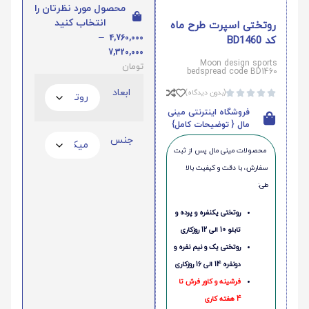
محصول مورد نظرتان را
انتخاب کنید
روتختی اسپرت طرح ماه
–
4,760,000
کد BD1460
7,320,000
Moon design sports
تومان
bedspread code BD1460
ابعاد
(بدون دیدگاه)





فروشگاه اینترنتی مینی
مال { توضیحات کامل}
جنس
محصولات مینی‌ مال پس از ثبت
سفارش، با دقت و کیفیت بالا
طی:
روتختی یکنفره و پرده و
تابلو 10 الی 12 روزکاری
روتختی یک و نیم نفره و
دونفره 14 الی 16 روزکاری
فرشینه و کاور فرش تا
4 هفته کاری