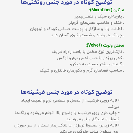
توضیح کوتاه در مورد جنس روتختی‌ها
میکرو (Microfiber):
ـ پارچه‌ای سبک و تنفّس‌پذیر
ـ خنک و مناسب فصل‌های گرم‌تر
ـ لطافت بالا و سازگار با پوست حساس کودک و نوجوان
ـ چروک‌نمی‌شود و شست‌وشوی آسان دارد
مخمل ولوت (Velvet):
ـ نازک‌ترین نوع مخمل با بافت راه‌راه ظریف
ـ کمی پرزدار با حس لمس نرم و لوکس
ـ گرمای بیشتر نسبت به میکرو
ـ مناسب فضاهای گرم و دکورهای فانتزی و شیک
توضیح کوتاه در مورد جنس فرشینه‌ها
• لایه رویی فرشینه از مخمل و سطحی نرم و لطیف ایجاد
می‌کند
• چاپ طرح روی فرشینه با وضوح بالا انجام می‌شود و رنگ‌ها
شفاف و ماندگار باقی می‌مانند
• لایه زیرین معمولاً ترمزدار یا لاتکس‌دار است و از سر خوردن
روی سطوح صاف جلوگیری می‌کند