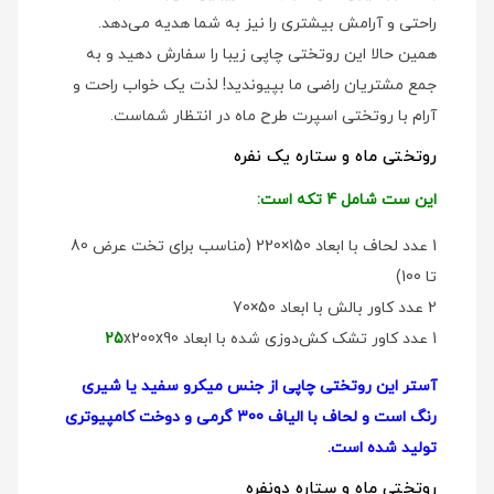
راحتی و آرامش بیشتری را نیز به شما هدیه می‌دهد.
همین حالا این روتختی چاپی زیبا را سفارش دهید و به
جمع مشتریان راضی ما بپیوندید! لذت یک خواب راحت و
آرام با روتختی اسپرت طرح ماه در انتظار شماست.
روتختی ماه و ستاره یک نفره
این ست شامل 4 تکه است:
1 عدد لحاف با ابعاد 150×220 (مناسب برای تخت عرض 80
تا 100)
2 عدد کاور بالش با ابعاد 50×70
1 عدد کاور تشک کش‌دوزی شده با ابعاد
x200x90
25
آستر این روتختی چاپی از جنس میکرو سفید یا شیری
رنگ است و لحاف با الیاف 300 گرمی و دوخت کامپیوتری
تولید شده است.
روتختی ماه و ستاره دو‌نفره