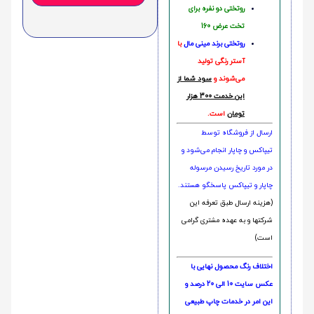
روتختی دو نفره برای
تخت عرض 160
روتختی‌
برند مینی مال
با
آستر رنگی تولید
می‌شوند و
سود شما از
این خدمت 300 هزار
تومان
است.
ارسال از فروشگاه توسط
تیپاکس و چاپار انجام می‌شود و
در مورد تاریخ رسیدن مرسوله
چاپار و تیپاکس پاسخگو هستند.
(هزینه ارسال طبق تعرفه این
شرکتها و به عهده مشتری گرامی
است)
اختلاف رنگ محصول نهایی با
عکس سایت 10 الی 20 درصد و
این امر در خدمات چاپ طبیعی