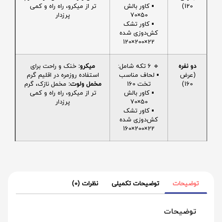
120)
▪️ کاور بالش
تر از میکرو، راه راه و کمی
50×70
پرزدار
▪️ کاور تشک
کش‌دوزی شده
22×200×120
دو نفره
🔹 6 تکه شامل:
میکرو:
خنک و راحت برای
(عرض
▪️ لحاف مناسب
استفاده روزمره در اقلیم گرم
160)
تخت 160
مخمل ولوت:
مخمل نازک، گرم
▪️ کاور بالش
تر از میکرو، راه راه و کمی
50×70
پرزدار
▪️ کاور تشک
کش‌دوزی شده
22×200×160
توضیحات
توضیحات تکمیلی
نظرات (0)
توضیحات