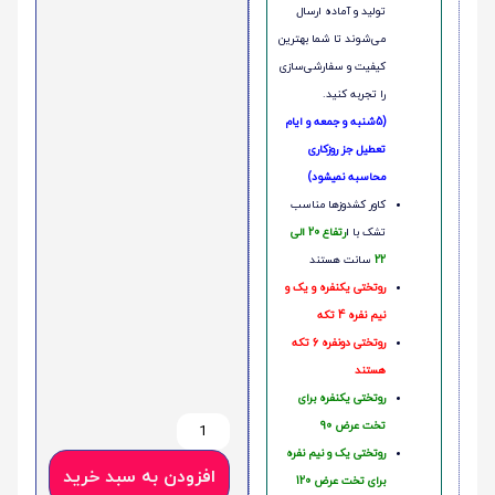
تولید و آماده ارسال
می‌شوند تا شما بهترین
کیفیت و سفارشی‌سازی
را تجربه کنید.
(5شنبه و جمعه و ایام
تعطیل جز روزکاری
محاسبه نمیشود)
کاور کشدوزها مناسب
تشک با ا
رتفاع 20 الی
22
سانت هستند
روتختی یکنفره و یک و
نیم نفره 4 تکه
روتختی دونفره 6 تکه
هستند
روتختی یکنفره برای
تخت عرض 90
روتختی یک و نیم نفره
افزودن به سبد خرید
برای تخت عرض 120