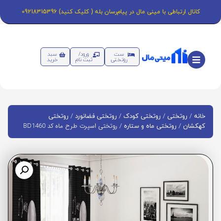
کانال ارتباطی با مینی مال در پیام‌رسان بله ( کلیک کنید) 09218315396
ست
ورود/
سبد
روتختی
ثبت نام
خرید
/
/
/
/
خانه
روتختی
روتختی کودک
روتختی فضانورد
روتختی
/
/ روتختی اسپرت طرح ماه کد BD1460
کهکشان
روتختی ماه و ستاره