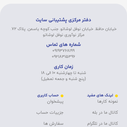
دفتر مرکزی پشتیبانی سایت
خیابان حافظ. خیابان نوفل لوشاتو. جنب کوچه یاسمن. پلاک 72.
مرکز نوآوری نوفل لوشاتو
شماره های تماس
09193768199
09218315396
زمان کاری
شنبه تا چهارشنبه 10 الی 18
(پنج شنبه و جمعه تعطیل)
لینک های مفید
حساب کاربری
نمونه کارها
پیشخوان
کانال ما در بله
جزییات حساب
کانال ما در تلگرام
سفارش ها