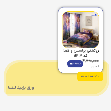
روتختی پرنسس و قلعه
کد B314
4,760,000
می‌خوامش
تومان
مشاهده همه
ورق بزنید لطفا