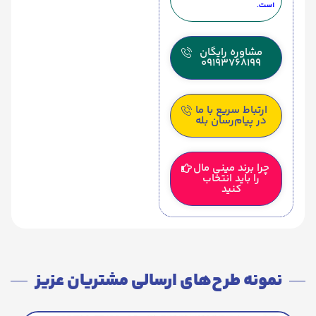
است.
مشاوره رایگان
09193768199
ارتباط سریع با ما
در پیام‌رسان بله
چرا برند مینی مال
را باید انتخاب
کنید
نمونه طرح‌های ارسالی مشتریان عزیز