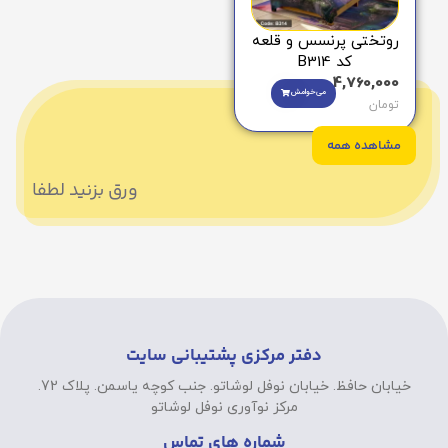
روتختی پرنسس و قلعه
کد B314
4,760,000
می‌خوامش
تومان
مشاهده همه
ورق بزنید لطفا
دفتر مرکزی پشتیبانی سایت
خیابان حافظ. خیابان نوفل لوشاتو. جنب کوچه یاسمن. پلاک 72.
مرکز نوآوری نوفل لوشاتو
شماره های تماس