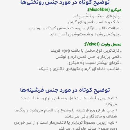
توضیح کوتاه در مورد جنس روتختی‌ها
میکرو (Microfiber):
ـ پارچه‌ای سبک و تنفّس‌پذیر
ـ خنک و مناسب فصل‌های گرم‌تر
ـ لطافت بالا و سازگار با پوست حساس کودک و نوجوان
ـ چروک‌نمی‌شود و شست‌وشوی آسان دارد
مخمل ولوت (Velvet):
ـ نازک‌ترین نوع مخمل با بافت راه‌راه ظریف
ـ کمی پرزدار با حس لمس نرم و لوکس
ـ گرمای بیشتر نسبت به میکرو
ـ مناسب فضاهای گرم و دکورهای فانتزی و شیک
توضیح کوتاه در مورد جنس فرشینه‌ها
• لایه رویی فرشینه از مخمل و سطحی نرم و لطیف ایجاد
می‌کند
• چاپ طرح روی فرشینه با وضوح بالا انجام می‌شود و رنگ‌ها
شفاف و ماندگار باقی می‌مانند
• لایه زیرین معمولاً ترمزدار یا لاتکس‌دار است و از سر خوردن
روی سطوح صاف جلوگیری می‌کند