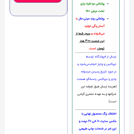
روتختی دو نفره برای
تخت عرض 160
روتختی‌
برند مینی مال
با
آستر رنگی تولید
می‌شوند و
سود شما از
این خدمت 300 هزار
تومان
است.
ارسال از فروشگاه توسط
تیپاکس و چاپار انجام می‌شود و
در مورد تاریخ رسیدن مرسوله
چاپار و تیپاکس پاسخگو هستند.
(هزینه ارسال طبق تعرفه این
شرکتها و به عهده مشتری گرامی
است)
اختلاف رنگ محصول نهایی با
عکس سایت 10 الی 20 درصد و
این امر در خدمات چاپ طبیعی