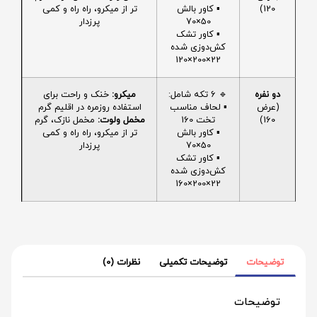
120)
▪️ کاور بالش
تر از میکرو، راه راه و کمی
50×70
پرزدار
▪️ کاور تشک
کش‌دوزی شده
22×200×120
دو نفره
🔹 6 تکه شامل:
میکرو:
خنک و راحت برای
(عرض
▪️ لحاف مناسب
استفاده روزمره در اقلیم گرم
160)
تخت 160
مخمل ولوت:
مخمل نازک، گرم
▪️ کاور بالش
تر از میکرو، راه راه و کمی
50×70
پرزدار
▪️ کاور تشک
کش‌دوزی شده
22×200×160
توضیحات
توضیحات تکمیلی
نظرات (0)
توضیحات