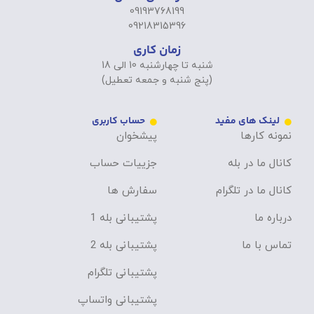
09193768199
09218315396
زمان کاری
شنبه تا چهارشنبه 10 الی 18
(پنج شنبه و جمعه تعطیل)
لینک های مفید
حساب کاربری
نمونه کارها
پیشخوان
کانال ما در بله
جزییات حساب
کانال ما در تلگرام
سفارش ها
درباره ما
پشتیبانی بله 1
تماس با ما
پشتیبانی بله 2
پشتیبانی تلگرام
پشتیبانی واتساپ