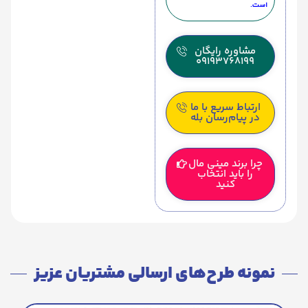
است.
مشاوره رایگان
09193768199
ارتباط سریع با ما
در پیام‌رسان بله
چرا برند مینی مال
را باید انتخاب
کنید
نمونه طرح‌های ارسالی مشتریان عزیز