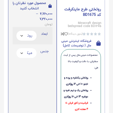
محصول مورد نظرتان را
انتخاب کنید
روتختی طرح ماینکرفت
–
4,760,000
کد BD1675
7,320,000
Minecraft design
تومان
bedspread code BD1675
ابعاد
(بدون دیدگاه)





فروشگاه اینترنتی مینی
مال { توضیحات کامل}
جنس
محصولات مینی‌ مال پس از ثبت
سفارش، با دقت و کیفیت بالا
طی:
روتختی یکنفره و پرده و
تابلو 10 الی 12 روزکاری
روتختی یک و نیم نفره و
دونفره 14 الی 16 روزکاری
فرشینه و کاور فرش تا
4 هفته کاری