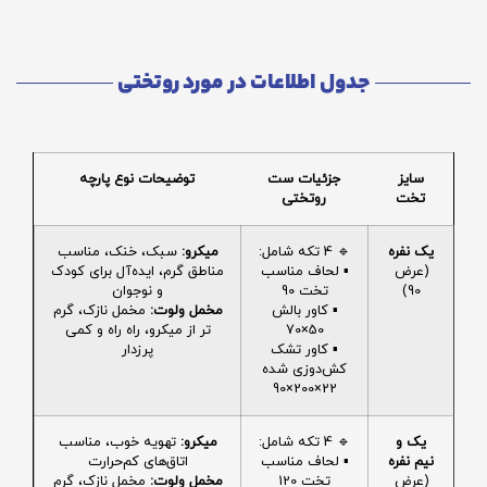
جدول اطلاعات در مورد روتختی
سایز
جزئیات ست
توضیحات نوع پارچه
تخت
روتختی
یک نفره
🔹 4 تکه شامل:
میکرو:
سبک، خنک، مناسب
(عرض
▪️ لحاف مناسب
مناطق گرم، ایده‌آل برای کودک
90)
تخت 90
و نوجوان
▪️ کاور بالش
مخمل ولوت:
مخمل نازک، گرم
50×70
تر از میکرو، راه راه و کمی
▪️ کاور تشک
پرزدار
کش‌دوزی شده
22×200×90
یک و
🔹 4 تکه شامل:
میکرو:
تهویه خوب، مناسب
نیم نفره
▪️ لحاف مناسب
اتاق‌های کم‌حرارت
(عرض
تخت 120
مخمل ولوت:
مخمل نازک، گرم