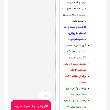
تولید و آماده ارسال
می‌شوند تا شما بهترین
کیفیت و سفارشی‌سازی
را تجربه کنید.
(5شنبه و جمعه و ایام
تعطیل جز روزکاری
محاسبه نمیشود)
کاور کشدوزها مناسب
تشک با ا
رتفاع 20 الی
22
سانت هستند
روتختی یکنفره و یک و
نیم نفره 4 تکه
روتختی دونفره 6 تکه
هستند
روتختی یکنفره برای
تخت عرض 90
روتختی یک و نیم نفره
افزودن به سبد خرید
برای تخت عرض 120