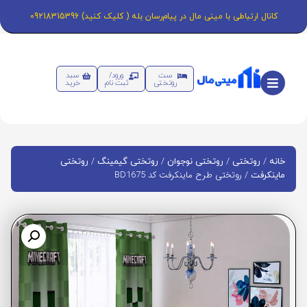
کانال ارتباطی با مینی مال در پیام‌رسان بله ( کلیک کنید) 09218315396
ست
ورود/
سبد
روتختی
ثبت نام
خرید
/
/
/
/
خانه
روتختی
روتختی نوجوان
روتختی گیمینگ
روتختی
/ روتختی طرح ماینکرفت کد BD1675
ماینکرفت