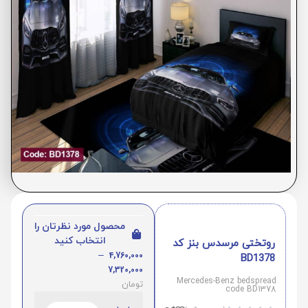
محصول مورد نظرتان را
انتخاب کنید
روتختی مرسدس بنز کد
–
4,760,000
BD1378
7,320,000
Mercedes-Benz bedspread
تومان
code BD1378