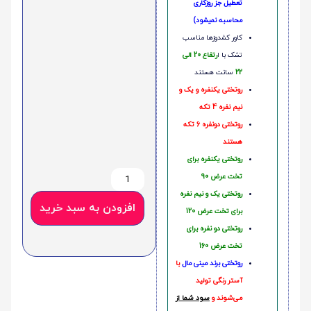
تعطیل جز روزکاری
محاسبه نمیشود)
کاور کشدوزها مناسب
تشک با ا
رتفاع 20 الی
22
سانت هستند
روتختی یکنفره و یک و
نیم نفره 4 تکه
روتختی دونفره 6 تکه
هستند
روتختی یکنفره برای
تخت عرض 90
روتختی یک و نیم نفره
افزودن به سبد خرید
برای تخت عرض 120
روتختی دو نفره برای
تخت عرض 160
روتختی‌
برند مینی مال
با
آستر رنگی تولید
می‌شوند و
سود شما از