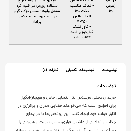
دو نفره
🔹 6 تکه شامل:
میکرو:
خنک و راحت برای
(عرض
▪️ لحاف مناسب
استفاده روزمره در اقلیم گرم
160)
تخت 160
مخمل ولوت:
مخمل نازک، گرم
▪️ کاور بالش
تر از میکرو، راه راه و کمی
50×70
پرزدار
▪️ کاور تشک
کش‌دوزی شده
22×200×160
توضیحات
توضیحات تکمیلی
نظرات (0)
توضیحات
خرید روتختی مرسدس بنز انتخابی خاص و هیجان‌انگیز
برای افرادی است که می‌خواهند فضایی مدرن و پرانرژی در
اتاق خواب خود ایجاد کنند. این روتختی‌ها با طرح‌های
جذاب و نمادین از ماشین فراری، حس سرعت و هیجان را
به فضای اتاق می‌آورند. رنگ‌های تند و طراحی‌های جسورانه