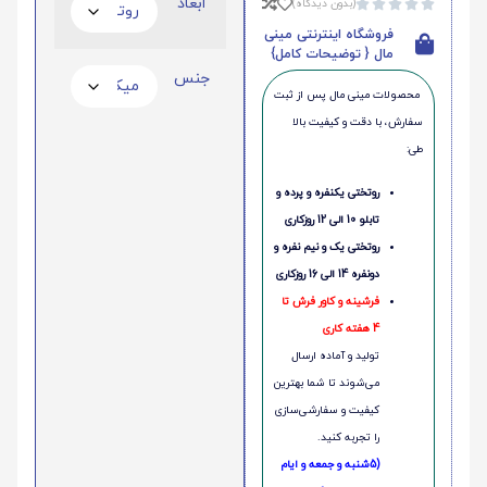
ابعاد
(بدون دیدگاه)





فروشگاه اینترنتی مینی
مال { توضیحات کامل}
جنس
محصولات مینی‌ مال پس از ثبت
سفارش، با دقت و کیفیت بالا
طی:
روتختی یکنفره و پرده و
تابلو 10 الی 12 روزکاری
روتختی یک و نیم نفره و
دونفره 14 الی 16 روزکاری
فرشینه و کاور فرش تا
4 هفته کاری
تولید و آماده ارسال
می‌شوند تا شما بهترین
کیفیت و سفارشی‌سازی
را تجربه کنید.
(5شنبه و جمعه و ایام