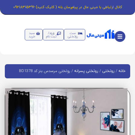
کانال ارتباطی با مینی مال در پیام‌رسان بله ( کلیک کنید) 09218315396
ست
ورود/
سبد
روتختی
ثبت نام
خرید
/
/
/ روتختی مرسدس بنز کد BD1378
خانه
روتختی
روتختی پسرانه