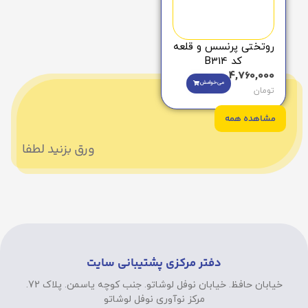
روتختی پرنسس و قلعه
کد B314
4,760,000
می‌خوامش
تومان
مشاهده همه
ورق بزنید لطفا
دفتر مرکزی پشتیبانی سایت
خیابان حافظ. خیابان نوفل لوشاتو. جنب کوچه یاسمن. پلاک 72.
مرکز نوآوری نوفل لوشاتو