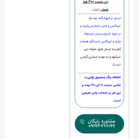
این خدمت 300 هزار
تومان
است.
ارسال از فروشگاه توسط
تیپاکس و چاپار انجام می‌شود و
در مورد تاریخ رسیدن مرسوله
چاپار و تیپاکس پاسخگو هستند.
(هزینه ارسال طبق تعرفه این
شرکتها و به عهده مشتری گرامی
است)
اختلاف رنگ محصول نهایی با
عکس سایت 10 الی 20 درصد و
این امر در خدمات چاپ طبیعی
است.
مشاوره رایگان
09193768199