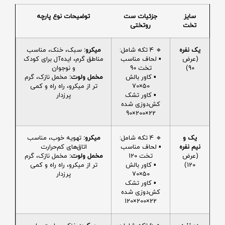
سایز
جزئیات ست
توضیحات نوع پارچه
تخت
روتختی
یک نفره
🔹 4 تکه شامل:
میکرو:
سبک، خنک، مناسب
(عرض
▪️ لحاف مناسب
مناطق گرم، ایده‌آل برای کودک
90)
تخت 90
و نوجوان
▪️ کاور بالش
مخمل ولوت:
مخمل نازک، گرم
50×70
تر از میکرو، راه راه و کمی
▪️ کاور تشک
پرزدار
کش‌دوزی شده
22×200×90
یک و
🔹 4 تکه شامل:
میکرو:
تهویه خوب، مناسب
نیم نفره
▪️ لحاف مناسب
اتاق‌های کم‌حرارت
(عرض
تخت 120
مخمل ولوت:
مخمل نازک، گرم
120)
▪️ کاور بالش
تر از میکرو، راه راه و کمی
50×70
پرزدار
▪️ کاور تشک
کش‌دوزی شده
22×200×120