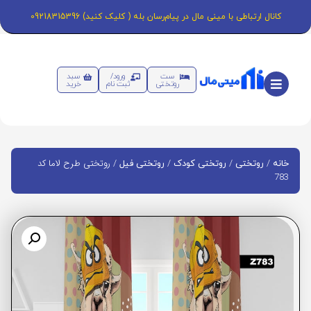
کانال ارتباطی با مینی مال در پیام‌رسان بله ( کلیک کنید) 09218315396
ست
ورود/
سبد
روتختی
ثبت نام
خرید
/
/
/
/ روتختی طرح لاما کد
خانه
روتختی
روتختی کودک
روتختی فیل
783