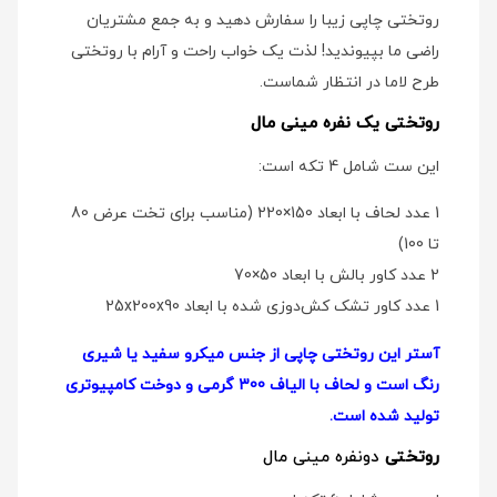
روتختی چاپی زیبا را سفارش دهید و به جمع مشتریان
راضی ما بپیوندید! لذت یک خواب راحت و آرام با روتختی
طرح لاما در انتظار شماست.
روتختی یک نفره مینی مال
این ست شامل 4 تکه است:
1 عدد لحاف با ابعاد 150×220 (مناسب برای تخت عرض 80
تا 100)
2 عدد کاور بالش با ابعاد 50×70
1 عدد کاور تشک کش‌دوزی شده با ابعاد 25x200x90
آستر این روتختی چاپی از جنس میکرو سفید یا شیری
رنگ است و لحاف با الیاف 300 گرمی و دوخت کامپیوتری
تولید شده است.
روتختی
دو‌نفره مینی مال