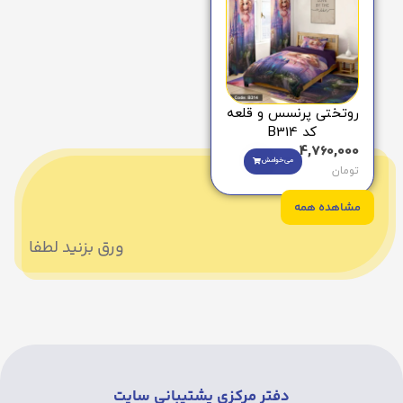
روتختی پرنسس و قلعه
کد B314
4,760,000
می‌خوامش
تومان
مشاهده همه
ورق بزنید لطفا
دفتر مرکزی پشتیبانی سایت