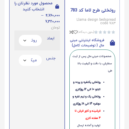
محصول مورد نظرتان را
انتخاب کنید
روتختی طرح لاما کد 783
–
4,760,000
Llama design bedspread
7,320,000
code 783
تومان
(بدون دیدگاه)





ابعاد
فروشگاه اینترنتی مینی
مال { توضیحات کامل}
محصولات مینی‌ مال پس از ثبت
جنس
سفارش، با دقت و کیفیت بالا
طی:
روتختی یکنفره و پرده و
تابلو 10 الی 12 روزکاری
روتختی یک و نیم نفره و
دونفره 14 الی 16 روزکاری
فرشینه و کاور فرش تا
4 هفته کاری
تولید و آماده ارسال