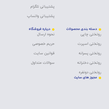
پشتیبانی تلگرام
پشتیبانی واتساپ
دسته بندی محصولات
درباره فروشگاه
روتختی چاپی
نحوه ارسال
روتختی اسپرت
حریم خصوصی
روتختی پسرانه
قوانین سایت
روتختی دخترانه
سوالات متداول
روتختی دونفره
مجوز های سایت