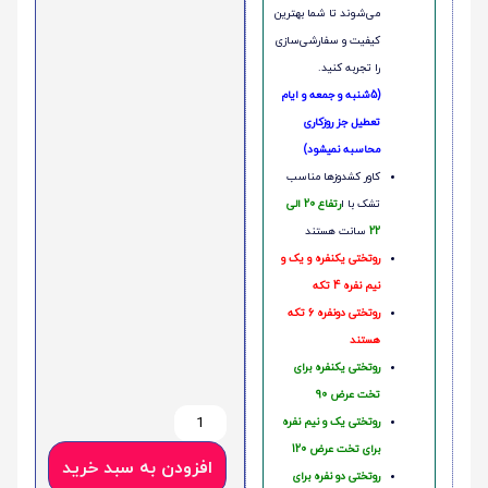
می‌شوند تا شما بهترین
کیفیت و سفارشی‌سازی
را تجربه کنید.
(5شنبه و جمعه و ایام
تعطیل جز روزکاری
محاسبه نمیشود)
کاور کشدوزها مناسب
تشک با ا
رتفاع 20 الی
22
سانت هستند
روتختی یکنفره و یک و
نیم نفره 4 تکه
روتختی دونفره 6 تکه
هستند
روتختی یکنفره برای
تخت عرض 90
روتختی یک و نیم نفره
برای تخت عرض 120
افزودن به سبد خرید
روتختی دو نفره برای