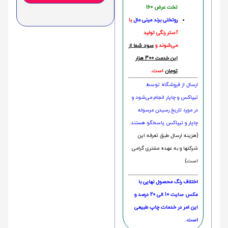
تخت عرض 160
روتختی‌
برند مینی مال
با
آستر رنگی تولید
می‌شوند و
سود شما از
این خدمت 300 هزار
تومان
است.
ارسال از فروشگاه توسط
تیپاکس و چاپار انجام می‌شود و
در مورد تاریخ رسیدن مرسوله
چاپار و تیپاکس پاسخگو هستند.
(هزینه ارسال طبق تعرفه این
شرکتها و به عهده مشتری گرامی
است)
اختلاف رنگ محصول نهایی با
عکس سایت 10 الی 20 درصد و
این امر در خدمات چاپ طبیعی
است.