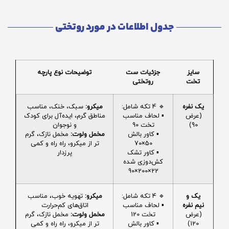
جدول اطلاعات در مورد روتختی
سایز
جزئیات ست
توضیحات نوع پارچه
تخت
روتختی
یک نفره
🔹 4 تکه شامل:
میکرو:
سبک، خنک، مناسب
(عرض
▪️ لحاف مناسب
مناطق گرم، ایده‌آل برای کودک
90)
تخت 90
و نوجوان
▪️ کاور بالش
مخمل ولوت:
مخمل نازک، گرم
50×70
تر از میکرو، راه راه و کمی
▪️ کاور تشک
پرزدار
کش‌دوزی شده
22×200×90
یک و
🔹 4 تکه شامل:
میکرو:
تهویه خوب، مناسب
نیم نفره
▪️ لحاف مناسب
اتاق‌های کم‌حرارت
(عرض
تخت 120
مخمل ولوت:
مخمل نازک، گرم
120)
▪️ کاور بالش
تر از میکرو، راه راه و کمی