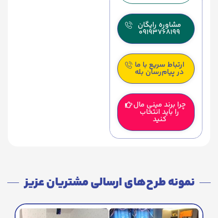
مشاوره رایگان
09193768199
ارتباط سریع با ما
در پیام‌رسان بله
چرا برند مینی مال
را باید انتخاب
کنید
نمونه طرح‌های ارسالی مشتریان عزیز