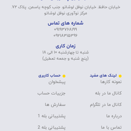
خیابان حافظ. خیابان نوفل لوشاتو. جنب کوچه یاسمن. پلاک 72.
مرکز نوآوری نوفل لوشاتو
شماره های تماس
09193768199
09218315396
زمان کاری
شنبه تا چهارشنبه 10 الی 18
(پنج شنبه و جمعه تعطیل)
لینک های مفید
حساب کاربری
نمونه کارها
پیشخوان
کانال ما در بله
جزییات حساب
کانال ما در تلگرام
سفارش ها
درباره ما
پشتیبانی بله 1
تماس با ما
پشتیبانی بله 2