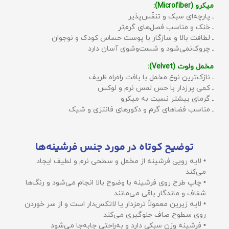
میکرو (Microfiber):
ـ پارچه‌ای سبک و تنفّس‌پذیر
ـ خنک و مناسب فصل‌های گرم‌تر
ـ لطافت بالا و سازگار با پوست حساس کودک و نوجوان
ـ چروک‌نمی‌شود و شست‌وشوی آسان دارد
مخمل ولوت (Velvet):
ـ نازک‌ترین نوع مخمل با بافت راه‌راه ظریف
ـ کمی پرزدار با حس لمس نرم و لوکس
ـ گرمای بیشتر نسبت به میکرو
ـ مناسب فضاهای گرم و دکورهای فانتزی و شیک
توضیح کوتاه در مورد جنس فرشینه‌ها
• لایه رویی فرشینه از مخمل و سطحی نرم و لطیف ایجاد
می‌کند
• چاپ طرح روی فرشینه با وضوح بالا انجام می‌شود و رنگ‌ها
شفاف و ماندگار باقی می‌مانند
• لایه زیرین معمولاً ترمزدار یا لاتکس‌دار است و از سر خوردن
روی سطوح صاف جلوگیری می‌کند
• فرشینه وزن سبکی دارد و به‌راحتی جابه‌جا می‌شود