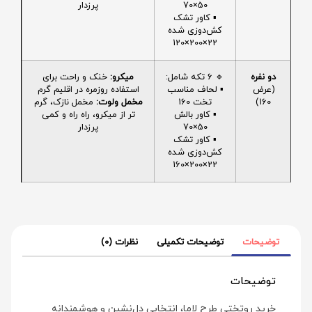
50×70
پرزدار
▪️ کاور تشک
کش‌دوزی شده
22×200×120
دو نفره
🔹 6 تکه شامل:
میکرو:
خنک و راحت برای
(عرض
▪️ لحاف مناسب
استفاده روزمره در اقلیم گرم
160)
تخت 160
مخمل ولوت:
مخمل نازک، گرم
▪️ کاور بالش
تر از میکرو، راه راه و کمی
50×70
پرزدار
▪️ کاور تشک
کش‌دوزی شده
22×200×160
توضیحات
توضیحات تکمیلی
نظرات (0)
توضیحات
خرید روتختی طرح لاما، انتخابی دل‌نشین و هوشمندانه