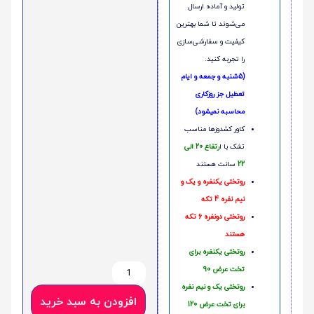
تولید و آماده ارسال
می‌شوند تا شما بهترین
کیفیت و سفارشی‌سازی
را تجربه کنید.
(5شنبه و جمعه و ایام
تعطیل جز روزکاری
محاسبه نمیشود)
کاور کشدوزها مناسب
تشک با ا
رتفاع 20 الی
22
سانت هستند
روتختی یکنفره و یک و
نیم نفره 4 تکه
روتختی دونفره 6 تکه
هستند
روتختی یکنفره برای
تخت عرض 90
روتختی یک و نیم نفره
افزودن به سبد خرید
برای تخت عرض 120