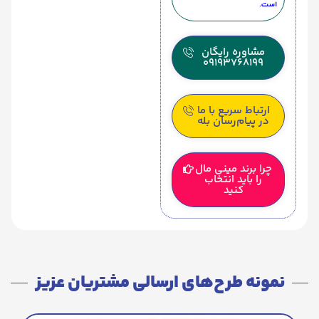
است.
مشاوره رایگان
09193768199
ارتباط سریع با ما
در پیام‌رسان بله
چرا برند مینی مال
را باید انتخاب
کنید
نمونه طرح‌های ارسالی مشتریان عزیز