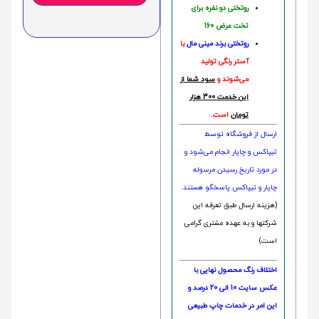
روتختی دو نفره برای
تخت عرض 160
روتختی‌
برند مینی مال
با
آستر رنگی تولید
می‌شوند و
سود شما از
این خدمت 300 هزار
تومان
است.
ارسال از فروشگاه توسط
تیپاکس و چاپار انجام می‌شود و
در مورد تاریخ رسیدن مرسوله
چاپار و تیپاکس پاسخگو هستند.
(هزینه ارسال طبق تعرفه این
شرکتها و به عهده مشتری گرامی
است)
اختلاف رنگ محصول نهایی با
عکس سایت 10 الی 20 درصد و
این امر در خدمات چاپ طبیعی