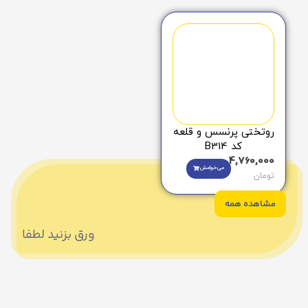
روتختی پرنسس و قلعه
کد B314
4,760,000
می‌خوامش
تومان
مشاهده همه
ورق بزنید لطفا