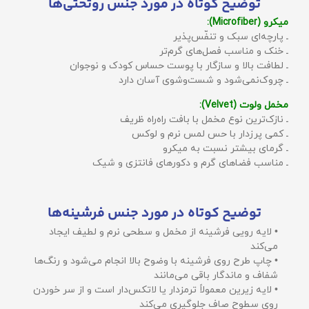
توضیح کوتاه در مورد جنس روتختی‌ها
میکرو (Microfiber):
ـ پارچه‌ای سبک و تنفّس‌پذیر
ـ خنک و مناسب فصل‌های گرم‌تر
ـ لطافت بالا و سازگار با پوست حساس کودک و نوجوان
ـ چروک‌نمی‌شود و شست‌وشوی آسان دارد
مخمل ولوت (Velvet):
ـ نازک‌ترین نوع مخمل با بافت راه‌راه ظریف
ـ کمی پرزدار با حس لمس نرم و لوکس
ـ گرمای بیشتر نسبت به میکرو
ـ مناسب فضاهای گرم و دکورهای فانتزی و شیک
توضیح کوتاه در مورد جنس فرشینه‌ها
• لایه رویی فرشینه از مخمل و سطحی نرم و لطیف ایجاد
می‌کند
• چاپ طرح روی فرشینه با وضوح بالا انجام می‌شود و رنگ‌ها
شفاف و ماندگار باقی می‌مانند
• لایه زیرین معمولاً ترمزدار یا لاتکس‌دار است و از سر خوردن
روی سطوح صاف جلوگیری می‌کند