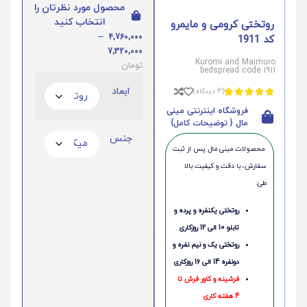
محصول مورد نظرتان را
انتخاب کنید
روتختی کرومی و مایمرو
–
4,760,000
کد 1911
7,320,000
Kuromi and Maimuro
تومان
bedspread code 1911
ابعاد
(3 دیدگاه)





فروشگاه اینترنتی مینی
مال { توضیحات کامل}
جنس
محصولات مینی‌ مال پس از ثبت
سفارش، با دقت و کیفیت بالا
طی:
روتختی یکنفره و پرده و
تابلو 10 الی 12 روزکاری
روتختی یک و نیم نفره و
دونفره 14 الی 16 روزکاری
فرشینه و کاور فرش تا
4 هفته کاری