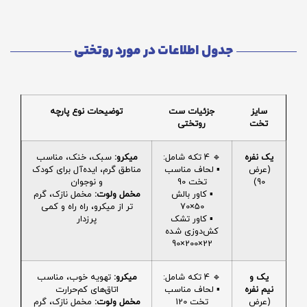
جدول اطلاعات در مورد روتختی
سایز
جزئیات ست
توضیحات نوع پارچه
تخت
روتختی
یک نفره
🔹 4 تکه شامل:
میکرو:
سبک، خنک، مناسب
(عرض
▪️ لحاف مناسب
مناطق گرم، ایده‌آل برای کودک
90)
تخت 90
و نوجوان
▪️ کاور بالش
مخمل ولوت:
مخمل نازک، گرم
50×70
تر از میکرو، راه راه و کمی
▪️ کاور تشک
پرزدار
کش‌دوزی شده
22×200×90
یک و
🔹 4 تکه شامل:
میکرو:
تهویه خوب، مناسب
نیم نفره
▪️ لحاف مناسب
اتاق‌های کم‌حرارت
(عرض
تخت 120
مخمل ولوت:
مخمل نازک، گرم