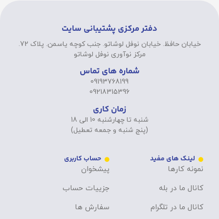
دفتر مرکزی پشتیبانی سایت
خیابان حافظ. خیابان نوفل لوشاتو. جنب کوچه یاسمن. پلاک 72.
مرکز نوآوری نوفل لوشاتو
شماره های تماس
09193768199
09218315396
زمان کاری
شنبه تا چهارشنبه 10 الی 18
(پنج شنبه و جمعه تعطیل)
لینک های مفید
حساب کاربری
نمونه کارها
پیشخوان
کانال ما در بله
جزییات حساب
کانال ما در تلگرام
سفارش ها