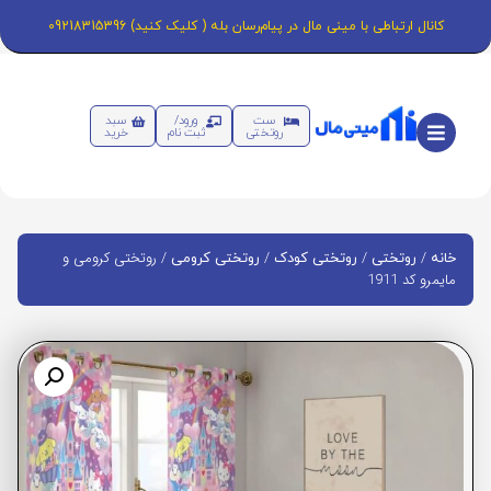
کانال ارتباطی با مینی مال در پیام‌رسان بله ( کلیک کنید) 09218315396
ست
ورود/
سبد
روتختی
ثبت نام
خرید
/
/
/
/ روتختی کرومی و
خانه
روتختی
روتختی کودک
روتختی کرومی
مایمرو کد 1911