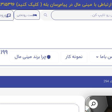
رتباطی با مینی مال در پیام‌رسان بله ( کلیک کنید) 09218315396
ورود
ست روتختی
199
 باما
نمونه کار
چرا برند مینی مال
29