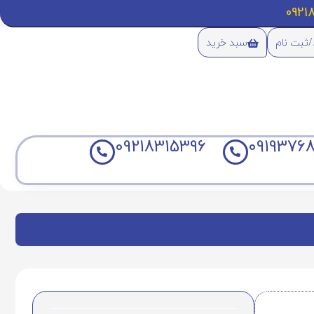
/ثبت نام
سبد خرید
09218315396
09193768