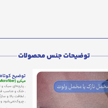
توضیحات جنس محصولات
توضیح کوتاه 
میکرو (Microfiber):
ـ پارچه‌ای سبک و ت
ـ خنک و مناسب فص
ـ لطافت بالا و سا
ـ چروک‌نمی‌شود و