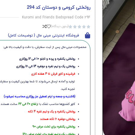
روتختی کرومی و دوستان کد 294
Kuromi and Friends Bedspread Code 294
(بدون دیدگاه)





فروشگاه اینترنتی مینی مال { توضیحات کامل}
محصولات مینی‌ مال پس از ثبت سفارش، با دقت و کیفیت بالا طی:
روتختی یکنفره و پرده و تابلو 10 الی 12 روزکاری
روتختی یک و نیم نفره و دونفره 14 الی 16 روزکاری
فرشینه و کاور فرش تا 4 هفته کاری
تولید و آماده ارسال می‌شوند تا شما بهترین کیفیت و سفارشی
تجربه کنید.
(5شنبه و جمعه و ایام تعطیل جز روزکاری محاسبه نمیشود)
کاور کشدوزها مناسب تشک با ا
رتفاع 20 الی 22
سانت هستند
روتختی یکنفره و یک و نیم نفره 4 تکه
روتختی دونفره 6 تکه هستند
روتختی یکنفره برای تخت عرض 90
روتختی یک و نیم نفره برای تخت عرض 120