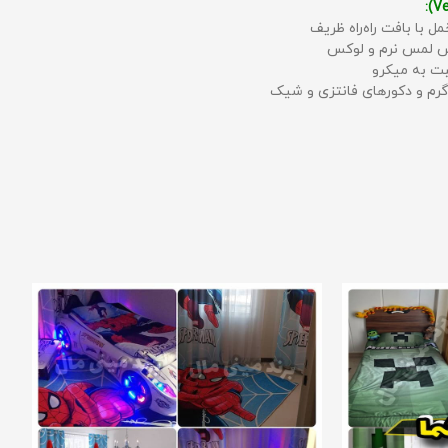
مل با بافت راه‌راه ظریف
حس لمس نرم و لوکس
بت به میکرو
رم و دکورهای فانتزی و شیک