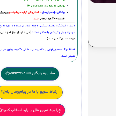
روتختی دو نفره برای تخت عرض 160
روتختی‌
برند مینی مال
با آستر رنگی تولید می‌شوند و
سود شما
خدمت 300 هزار تومان
است.
ارسال از فروشگاه توسط تیپاکس و چاپار انجام می‌شود و در مورد تاری
مرسوله چاپار و تیپاکس پاسخگو هستند.
(هزینه ارسال طبق تعرفه این 
عهده مشتری گرامی است)
اختلاف رنگ محصول نهایی با عکس سایت 10 الی 
طبیعی است.
مشاوره رایگان 09193768199
ارتباط سریع با ما در پیام‌رسان بله
چرا برند مینی مال را باید انتخاب کنید