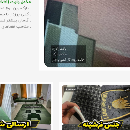
مخمل ولوت (Velvet):
ـ نازک‌ترین نوع مخ
ـ کمی پرزدار با 
ـ گرمای بیشتر نس
ـ مناسب فضاهای گ