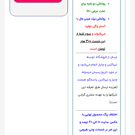
روتختی دو نفره برای
تخت عرض 160
روتختی‌
برند مینی مال
با
آستر رنگی تولید
می‌شوند و
سود شما از
این خدمت 300 هزار
تومان
است.
ارسال از فروشگاه توسط
تیپاکس و چاپار انجام می‌شود و
در مورد تاریخ رسیدن مرسوله
چاپار و تیپاکس پاسخگو هستند.
(هزینه ارسال طبق تعرفه این
شرکتها و به عهده مشتری گرامی
است)
اختلاف رنگ محصول نهایی با
عکس سایت 10 الی 20 درصد و
این امر در خدمات چاپ طبیعی