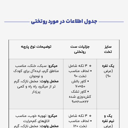
جدول اطلاعات در مورد روتختی
سایز
جزئیات ست
توضیحات نوع پارچه
تخت
روتختی
یک نفره
🔹 4 تکه شامل:
میکرو:
سبک، خنک، مناسب
(عرض
▪️ لحاف مناسب
مناطق گرم، ایده‌آل برای کودک
90)
تخت 90
و نوجوان
▪️ کاور بالش
مخمل ولوت:
مخمل نازک، گرم
50×70
تر از میکرو، راه راه و کمی
▪️ کاور تشک
پرزدار
کش‌دوزی شده
22×200×90
یک و
🔹 4 تکه شامل:
میکرو:
تهویه خوب، مناسب
نیم نفره
▪️ لحاف مناسب
اتاق‌های کم‌حرارت
(عرض
تخت 120
مخمل ولوت:
مخمل نازک، گرم