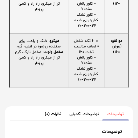
120)
▪️ کاور بالش
تر از میکرو، راه راه و کمی
50×70
پرزدار
▪️ کاور تشک
کش‌دوزی شده
22×200×120
دو نفره
🔹 6 تکه شامل:
میکرو:
خنک و راحت برای
(عرض
▪️ لحاف مناسب
استفاده روزمره در اقلیم گرم
160)
تخت 160
مخمل ولوت:
مخمل نازک، گرم
▪️ کاور بالش
تر از میکرو، راه راه و کمی
50×70
پرزدار
▪️ کاور تشک
کش‌دوزی شده
22×200×160
توضیحات
توضیحات تکمیلی
نظرات (0)
توضیحات