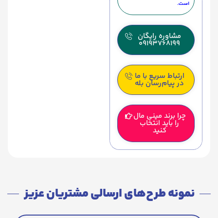
است.
مشاوره رایگان
09193768199
ارتباط سریع با ما
در پیام‌رسان بله
چرا برند مینی مال
را باید انتخاب
کنید
نمونه طرح‌های ارسالی مشتریان عزیز