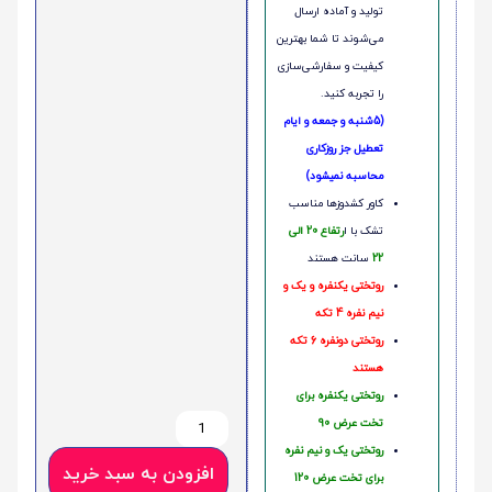
تولید و آماده ارسال
می‌شوند تا شما بهترین
کیفیت و سفارشی‌سازی
را تجربه کنید.
(5شنبه و جمعه و ایام
تعطیل جز روزکاری
محاسبه نمیشود)
کاور کشدوزها مناسب
تشک با ا
رتفاع 20 الی
22
سانت هستند
روتختی یکنفره و یک و
نیم نفره 4 تکه
روتختی دونفره 6 تکه
هستند
روتختی یکنفره برای
تخت عرض 90
روتختی یک و نیم نفره
افزودن به سبد خرید
برای تخت عرض 120