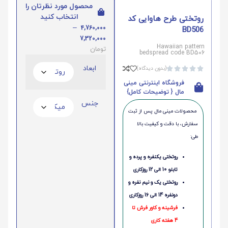
محصول مورد نظرتان را
انتخاب کنید
روتختی طرح هاوایی کد
–
4,760,000
BD506
7,320,000
Hawaiian pattern
تومان
bedspread code BD506
ابعاد
(بدون دیدگاه)





فروشگاه اینترنتی مینی
مال { توضیحات کامل}
جنس
محصولات مینی‌ مال پس از ثبت
سفارش، با دقت و کیفیت بالا
طی:
روتختی یکنفره و پرده و
تابلو 10 الی 12 روزکاری
روتختی یک و نیم نفره و
دونفره 14 الی 16 روزکاری
فرشینه و کاور فرش تا
4 هفته کاری