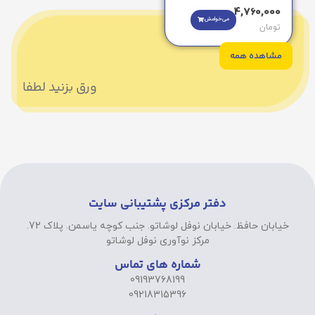
4,760,000
می‌خوامش
تومان
مشاهده همه
ورق بزنید لطفا
دفتر مرکزی پشتیبانی سایت
خیابان حافظ. خیابان نوفل لوشاتو. جنب کوچه یاسمن. پلاک 72.
مرکز نوآوری نوفل لوشاتو
شماره های تماس
09193768199
09218315396