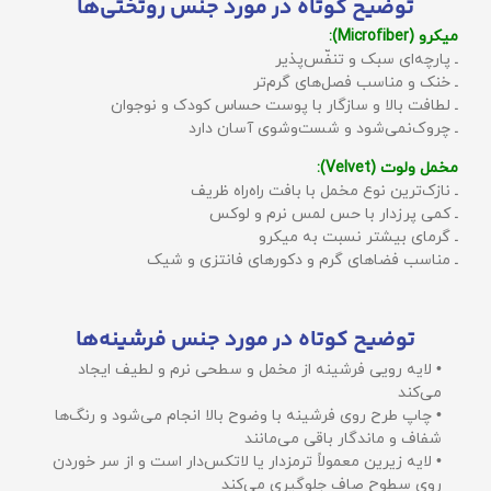
توضیح کوتاه در مورد جنس روتختی‌ها
میکرو (Microfiber):
ـ پارچه‌ای سبک و تنفّس‌پذیر
ـ خنک و مناسب فصل‌های گرم‌تر
ـ لطافت بالا و سازگار با پوست حساس کودک و نوجوان
ـ چروک‌نمی‌شود و شست‌وشوی آسان دارد
مخمل ولوت (Velvet):
ـ نازک‌ترین نوع مخمل با بافت راه‌راه ظریف
ـ کمی پرزدار با حس لمس نرم و لوکس
ـ گرمای بیشتر نسبت به میکرو
ـ مناسب فضاهای گرم و دکورهای فانتزی و شیک
توضیح کوتاه در مورد جنس فرشینه‌ها
• لایه رویی فرشینه از مخمل و سطحی نرم و لطیف ایجاد
می‌کند
• چاپ طرح روی فرشینه با وضوح بالا انجام می‌شود و رنگ‌ها
شفاف و ماندگار باقی می‌مانند
• لایه زیرین معمولاً ترمزدار یا لاتکس‌دار است و از سر خوردن
روی سطوح صاف جلوگیری می‌کند