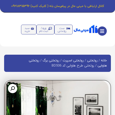
کانال ارتباطی با مینی مال در پیام‌رسان بله ( کلیک کنید) 09218315396
ست
ورود/
سبد
روتختی
ثبت نام
خرید
/
/
/
/
خانه
روتختی
روتختی اسپرت
روتختی برگ
روتختی
/ روتختی طرح هاوایی کد BD506
هاوایی