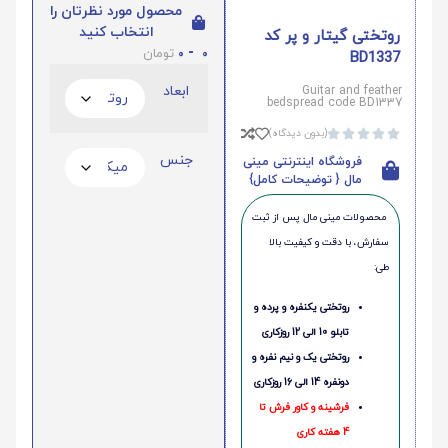
محصول مورد نظرتان را
انتخاب کنید
روتختی گیتار و پر کد
0
-
0
تومان
BD1337
ابعاد
Guitar and feather
bedspread code BD1337
(بدون دیدگاه)





جنس
فروشگاه اینترنتی مینی
مال { توضیحات کامل}
محصولات مینی‌ مال پس از ثبت
سفارش، با دقت و کیفیت بالا
طی:
روتختی یکنفره و پرده و
تابلو 10 الی 12 روزکاری
روتختی یک و نیم نفره و
دونفره 14 الی 16 روزکاری
فرشینه و کاور فرش تا
4 هفته کاری