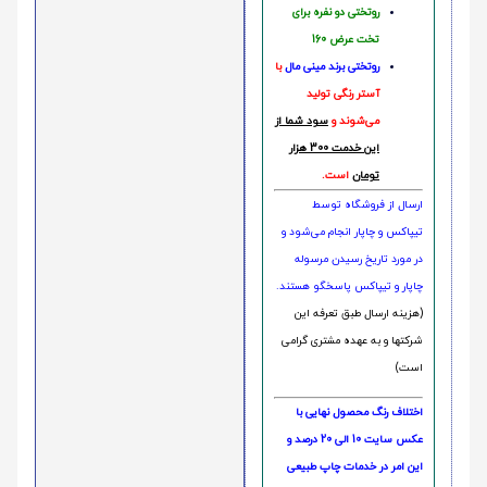
روتختی دو نفره برای
تخت عرض 160
روتختی‌
برند مینی مال
با
آستر رنگی تولید
می‌شوند و
سود شما از
این خدمت 300 هزار
تومان
است.
ارسال از فروشگاه توسط
تیپاکس و چاپار انجام می‌شود و
در مورد تاریخ رسیدن مرسوله
چاپار و تیپاکس پاسخگو هستند.
(هزینه ارسال طبق تعرفه این
شرکتها و به عهده مشتری گرامی
است)
اختلاف رنگ محصول نهایی با
عکس سایت 10 الی 20 درصد و
این امر در خدمات چاپ طبیعی