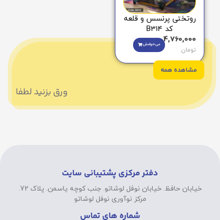
روتختی پرنسس و قلعه
کد B314
4,760,000
می‌خوامش
تومان
مشاهده همه
ورق بزنید لطفا
دفتر مرکزی پشتیبانی سایت
خیابان حافظ. خیابان نوفل لوشاتو. جنب کوچه یاسمن. پلاک 72.
مرکز نوآوری نوفل لوشاتو
شماره های تماس