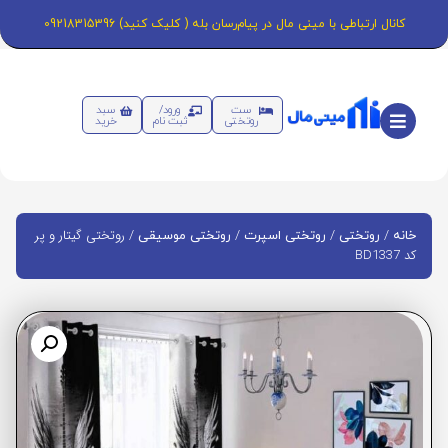
کانال ارتباطی با مینی مال در پیام‌رسان بله ( کلیک کنید) 09218315396
ست
ورود/
سبد
روتختی
ثبت نام
خرید
/
/
/
/ روتختی گیتار و پر
خانه
روتختی
روتختی اسپرت
روتختی موسیقی
کد BD1337