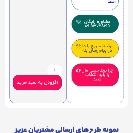
است.
مشاوره رایگان
09193768199
ارتباط سریع با ما
در پیام‌رسان بله
چرا برند مینی مال
را باید انتخاب
کنید
افزودن به سبد خرید
نمونه طرح‌های ارسالی مشتریان عزیز