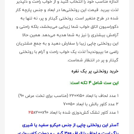
اندازه مناسب خود را انتخاب کنید و از خواب راحت و دلپذیر
لذت ببرید. قیمت این روتختی‌ها در ابعاد و جنس پارچه کار
شده در طرح متغیر است. روتختی گیتار و پر، نه تنها به
دکوراسیون اتاق خواب شما زیبایی می‌بخشد، بلکه راحتی و
آرامش بیشتری را نیز به شما هدیه می‌دهد. همین حالا
این روتختی چاپی زیبا را سفارش دهید و به جمع مشتریان
راضی ما بپیوندید! لذت یک خواب راحت و آرام با روتختی
گیتار و پر در انتظار شماست.
خرید روتختی پر یک نفره
این ست شامل 4 تکه است:
1 عدد لحاف با ابعاد 150×220 (مناسب برای تخت عرض 90)
2 عدد کاور بالش با ابعاد 50×70
1 عدد کاور تشک کش‌دوزی شده با ابعاد
x200x90
25
آستر این روتختی چاپی از جنس میکرو سفید یا شیری
رنگ است و لحاف با الیاف 300 گرمی و دوخت کامپیوتری