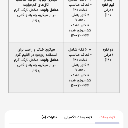
نیم نفره
▪️ لحاف مناسب
اتاق‌های کم‌حرارت
(عرض
تخت 120
مخمل ولوت:
مخمل نازک، گرم
120)
▪️ کاور بالش
تر از میکرو، راه راه و کمی
50×70
پرزدار
▪️ کاور تشک
کش‌دوزی شده
22×200×120
دو نفره
🔹 6 تکه شامل:
میکرو:
خنک و راحت برای
(عرض
▪️ لحاف مناسب
استفاده روزمره در اقلیم گرم
160)
تخت 160
مخمل ولوت:
مخمل نازک، گرم
▪️ کاور بالش
تر از میکرو، راه راه و کمی
50×70
پرزدار
▪️ کاور تشک
کش‌دوزی شده
22×200×160
توضیحات
توضیحات تکمیلی
نظرات (0)