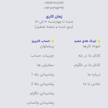
09193768199
09218315396
زمان کاری
شنبه تا چهارشنبه 10 الی 18
(پنج شنبه و جمعه تعطیل)
لینک های مفید
حساب کاربری
نمونه کارها
پیشخوان
کانال ما در بله
جزییات حساب
کانال ما در تلگرام
سفارش ها
درباره ما
پشتیبانی بله 1
تماس با ما
پشتیبانی بله 2
پشتیبانی تلگرام
پشتیبانی واتساپ