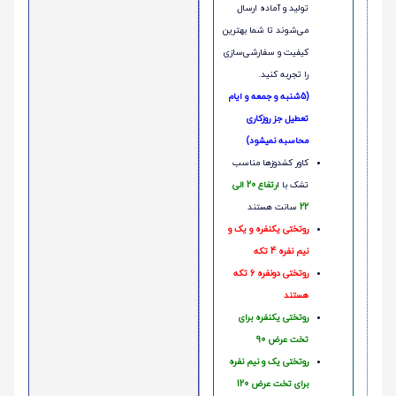
تولید و آماده ارسال
می‌شوند تا شما بهترین
کیفیت و سفارشی‌سازی
را تجربه کنید.
(5شنبه و جمعه و ایام
تعطیل جز روزکاری
محاسبه نمیشود)
کاور کشدوزها مناسب
تشک با ا
رتفاع 20 الی
22
سانت هستند
روتختی یکنفره و یک و
نیم نفره 4 تکه
روتختی دونفره 6 تکه
هستند
روتختی یکنفره برای
تخت عرض 90
روتختی یک و نیم نفره
برای تخت عرض 120