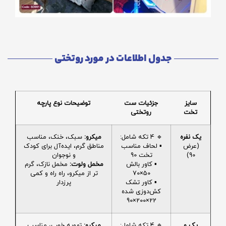
جدول اطلاعات در مورد روتختی
سایز
جزئیات ست
توضیحات نوع پارچه
تخت
روتختی
یک نفره
🔹 4 تکه شامل:
میکرو:
سبک، خنک، مناسب
(عرض
▪️ لحاف مناسب
مناطق گرم، ایده‌آل برای کودک
90)
تخت 90
و نوجوان
▪️ کاور بالش
مخمل ولوت:
مخمل نازک، گرم
50×70
تر از میکرو، راه راه و کمی
▪️ کاور تشک
پرزدار
کش‌دوزی شده
22×200×90
یک و
🔹 4 تکه شامل:
میکرو:
تهویه خوب، مناسب