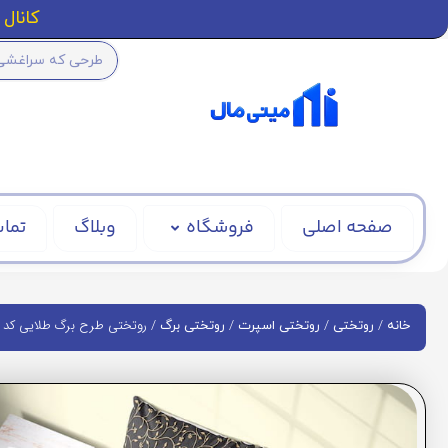
کانال ا
صفحه اصلی
فروشگاه
وبلاگ
تماس
/
/
/
/ روتختی طرح برگ طلایی کد R949
خانه
روتختی
روتختی اسپرت
روتختی برگ