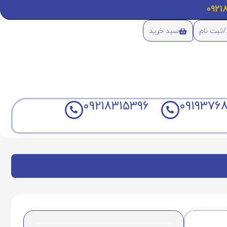
/ثبت نام
سبد خرید
09218315396
09193768