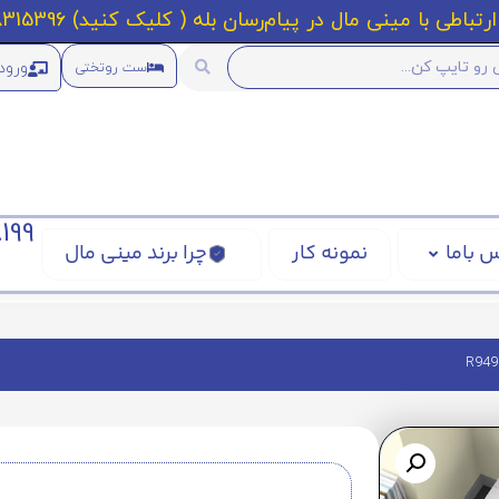
رتباطی با مینی مال در پیام‌رسان بله ( کلیک کنید) 09218315396
ورود
ست روتختی
199
 باما
نمونه کار
چرا برند مینی مال