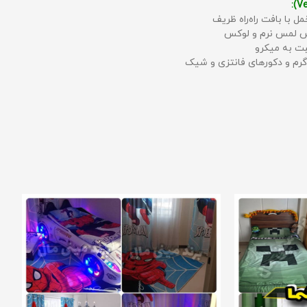
مل با بافت راه‌راه ظریف
حس لمس نرم و لوکس
بت به میکرو
رم و دکورهای فانتزی و شیک