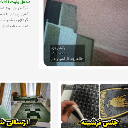
مخمل ولوت (Velvet):
ـ نازک‌ترین نوع مخ
ـ کمی پرزدار با 
ـ گرمای بیشتر نس
ـ مناسب فضاهای گ