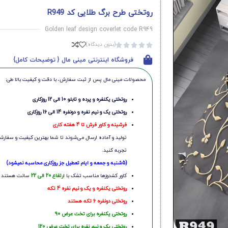
روتختی طرح برگ طلایی کد R949
Golden leaf design coverlet code R949
(بدون دیدگاه)





فروشگاه اینترنتی مینی مال { توضیحات کامل}
محصولات مینی‌ مال پس از ثبت سفارش، با دقت و کیفیت بالا طی:
روتختی یکنفره و پرده و تابلو 10 الی 12 روزکاری
روتختی یک و نیم نفره و دونفره 14 الی 16 روزکاری
فرشینه و کاور فرش تا 4 هفته کاری
تولید و آماده ارسال می‌شوند تا شما بهترین کیفیت و سفارشی
تجربه کنید.
(5شنبه و جمعه و ایام تعطیل جز روزکاری محاسبه نمیشود)
کاور کشدوزها مناسب تشک با ا
رتفاع 20 الی 22
سانت هستند
روتختی یکنفره و یک و نیم نفره 4 تکه
روتختی دونفره 6 تکه هستند
روتختی یکنفره برای تخت عرض 90
روتختی یک و نیم نفره برای تخت عرض 120