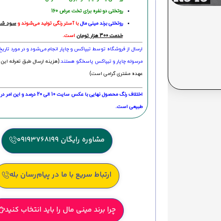
روتختی دو نفره برای تخت عرض 160
روتختی‌
برند مینی مال
با آستر رنگی تولید می‌شوند و
سود شما
خدمت 300 هزار تومان
است.
ارسال از فروشگاه توسط تیپاکس و چاپار انجام می‌شود و در مورد تاری
مرسوله چاپار و تیپاکس پاسخگو هستند.
(هزینه ارسال طبق تعرفه این 
عهده مشتری گرامی است)
اختلاف رنگ محصول نهایی با عکس سایت 10 الی 
طبیعی است.
مشاوره رایگان 09193768199
ارتباط سریع با ما در پیام‌رسان بله
چرا برند مینی مال را باید انتخاب کنید