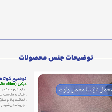
توضیحات جنس محصولات
توضیح کوتاه 
میکرو (Microfiber):
ـ پارچه‌ای سبک و ت
ـ خنک و مناسب فص
ـ لطافت بالا و سا
ـ چروک‌نمی‌شود و