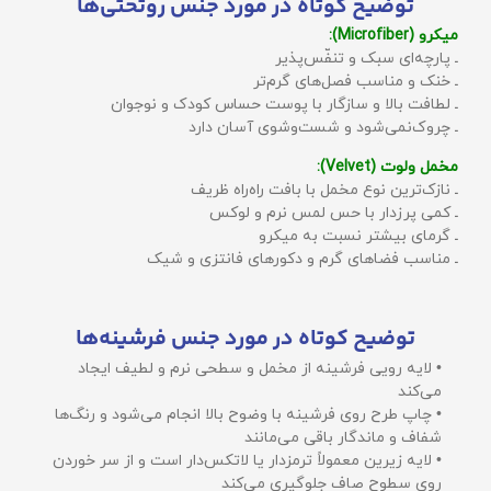
توضیح کوتاه در مورد جنس روتختی‌ها
میکرو (Microfiber):
ـ پارچه‌ای سبک و تنفّس‌پذیر
ـ خنک و مناسب فصل‌های گرم‌تر
ـ لطافت بالا و سازگار با پوست حساس کودک و نوجوان
ـ چروک‌نمی‌شود و شست‌وشوی آسان دارد
مخمل ولوت (Velvet):
ـ نازک‌ترین نوع مخمل با بافت راه‌راه ظریف
ـ کمی پرزدار با حس لمس نرم و لوکس
ـ گرمای بیشتر نسبت به میکرو
ـ مناسب فضاهای گرم و دکورهای فانتزی و شیک
توضیح کوتاه در مورد جنس فرشینه‌ها
• لایه رویی فرشینه از مخمل و سطحی نرم و لطیف ایجاد
می‌کند
• چاپ طرح روی فرشینه با وضوح بالا انجام می‌شود و رنگ‌ها
شفاف و ماندگار باقی می‌مانند
• لایه زیرین معمولاً ترمزدار یا لاتکس‌دار است و از سر خوردن
روی سطوح صاف جلوگیری می‌کند