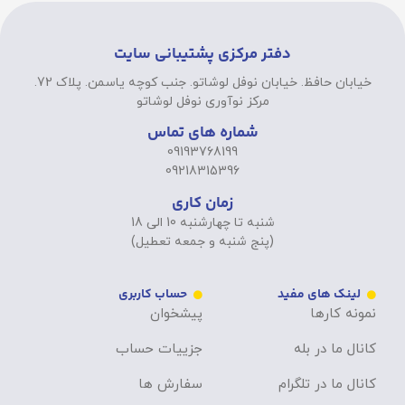
دفتر مرکزی پشتیبانی سایت
خیابان حافظ. خیابان نوفل لوشاتو. جنب کوچه یاسمن. پلاک 72.
مرکز نوآوری نوفل لوشاتو
شماره های تماس
09193768199
09218315396
زمان کاری
شنبه تا چهارشنبه 10 الی 18
(پنج شنبه و جمعه تعطیل)
لینک های مفید
حساب کاربری
نمونه کارها
پیشخوان
کانال ما در بله
جزییات حساب
کانال ما در تلگرام
سفارش ها