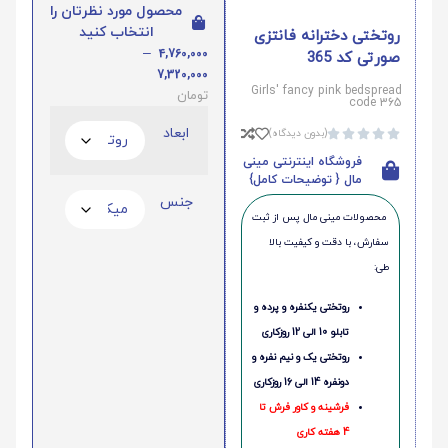
محصول مورد نظرتان را
انتخاب کنید
روتختی دخترانه فانتزی
–
4,760,000
صورتی کد 365
7,320,000
Girls' fancy pink bedspread
تومان
code 365
ابعاد
(بدون دیدگاه)





فروشگاه اینترنتی مینی
مال { توضیحات کامل}
جنس
محصولات مینی‌ مال پس از ثبت
سفارش، با دقت و کیفیت بالا
طی:
روتختی یکنفره و پرده و
تابلو 10 الی 12 روزکاری
روتختی یک و نیم نفره و
دونفره 14 الی 16 روزکاری
فرشینه و کاور فرش تا
4 هفته کاری