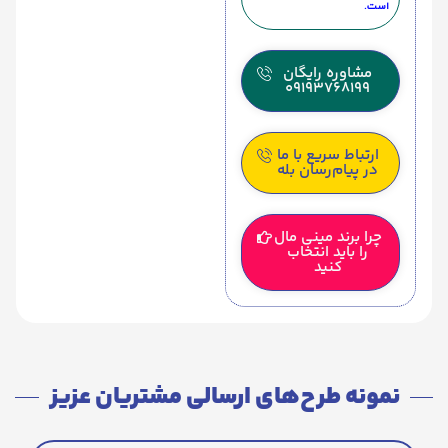
است.
مشاوره رایگان
09193768199
ارتباط سریع با ما
در پیام‌رسان بله
چرا برند مینی مال
را باید انتخاب
کنید
نمونه طرح‌های ارسالی مشتریان عزیز