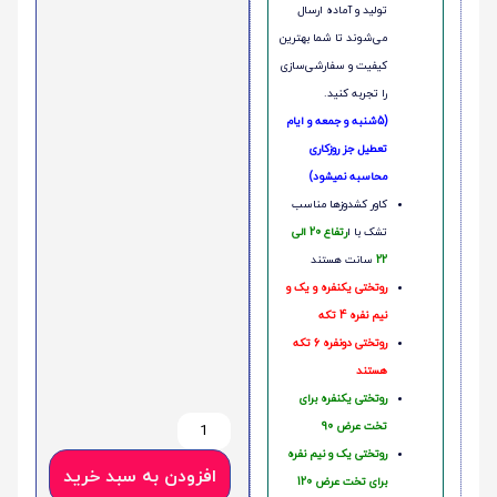
تولید و آماده ارسال
می‌شوند تا شما بهترین
کیفیت و سفارشی‌سازی
را تجربه کنید.
(5شنبه و جمعه و ایام
تعطیل جز روزکاری
محاسبه نمیشود)
کاور کشدوزها مناسب
تشک با ا
رتفاع 20 الی
22
سانت هستند
روتختی یکنفره و یک و
نیم نفره 4 تکه
روتختی دونفره 6 تکه
هستند
روتختی یکنفره برای
تخت عرض 90
روتختی یک و نیم نفره
افزودن به سبد خرید
برای تخت عرض 120