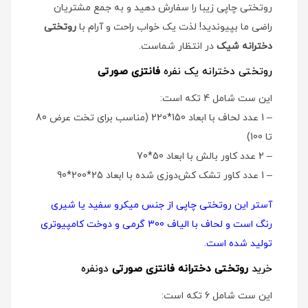
روتختی چاپی زیبا را سفارش دهید و به جمع مشتریان
راضی ما بپیوندید! لذت یک خواب راحت و آرام با
روتختی
دخترانه شیک
در انتظار شماست.
روتختی دخترانه یک نفره
فانتزی صورتی
این ست شامل 4 تکه است:
– 1 عدد لحاف با ابعاد 150*220 (مناسب برای تخت عرض 80
تا 100)
– 2 عدد کاور بالش با ابعاد 50*70
– 1 عدد کاور تشک کش‌دوزی شده با ابعاد 25*200*90
آستر این روتختی چاپی از جنس میکرو سفید یا شیری
رنگ است و لحاف با الیاف 300 گرمی و دوخت کامپیوتری
تولید شده است.
خرید
روتختی دخترانه فانتزی صورتی
دو‌نفره
این ست شامل 6 تکه است: