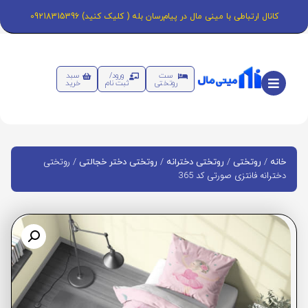
کانال ارتباطی با مینی مال در پیام‌رسان بله ( کلیک کنید) 09218315396
ست
ورود/
سبد
روتختی
ثبت نام
خرید
/
/
/
/ روتختی
خانه
روتختی
روتختی دخترانه
روتختی دختر خجالتی
دخترانه فانتزی صورتی کد 365