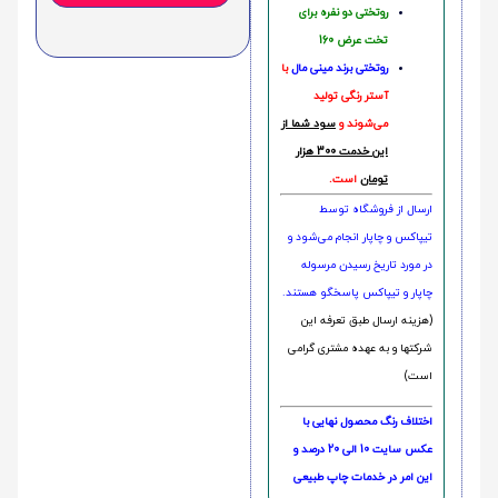
روتختی دو نفره برای
تخت عرض 160
روتختی‌
برند مینی مال
با
آستر رنگی تولید
می‌شوند و
سود شما از
این خدمت 300 هزار
تومان
است.
ارسال از فروشگاه توسط
تیپاکس و چاپار انجام می‌شود و
در مورد تاریخ رسیدن مرسوله
چاپار و تیپاکس پاسخگو هستند.
(هزینه ارسال طبق تعرفه این
شرکتها و به عهده مشتری گرامی
است)
اختلاف رنگ محصول نهایی با
عکس سایت 10 الی 20 درصد و
این امر در خدمات چاپ طبیعی