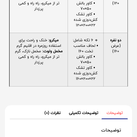
120)
▪️ کاور بالش
تر از میکرو، راه راه و کمی
50×70
پرزدار
▪️ کاور تشک
کش‌دوزی شده
22×200×120
دو نفره
🔹 6 تکه شامل:
میکرو:
خنک و راحت برای
(عرض
▪️ لحاف مناسب
استفاده روزمره در اقلیم گرم
160)
تخت 160
مخمل ولوت:
مخمل نازک، گرم
▪️ کاور بالش
تر از میکرو، راه راه و کمی
50×70
پرزدار
▪️ کاور تشک
کش‌دوزی شده
22×200×160
توضیحات
توضیحات تکمیلی
نظرات (0)
توضیحات