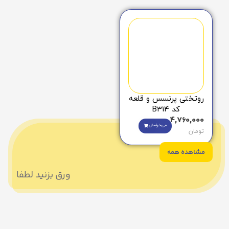
روتختی پرنسس و قلعه
کد B314
4,760,000
می‌خوامش
تومان
مشاهده همه
ورق بزنید لطفا