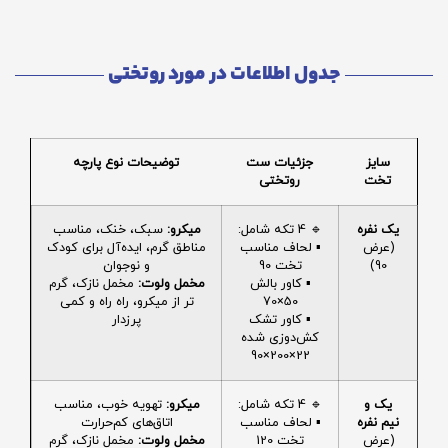
جدول اطلاعات در مورد روتختی
سایز
جزئیات ست
توضیحات نوع پارچه
تخت
روتختی
یک نفره
🔹 4 تکه شامل:
میکرو:
سبک، خنک، مناسب
(عرض
▪️ لحاف مناسب
مناطق گرم، ایده‌آل برای کودک
90)
تخت 90
و نوجوان
▪️ کاور بالش
مخمل ولوت:
مخمل نازک، گرم
50×70
تر از میکرو، راه راه و کمی
▪️ کاور تشک
پرزدار
کش‌دوزی شده
22×200×90
یک و
🔹 4 تکه شامل:
میکرو:
تهویه خوب، مناسب
نیم نفره
▪️ لحاف مناسب
اتاق‌های کم‌حرارت
(عرض
تخت 120
مخمل ولوت:
مخمل نازک، گرم