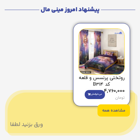
پیشنهاد امروز مینی مال
روتختی پرنسس و قلعه
کد B314
4,760,000
می‌خوامش
تومان
مشاهده همه
ورق بزنید لطفا