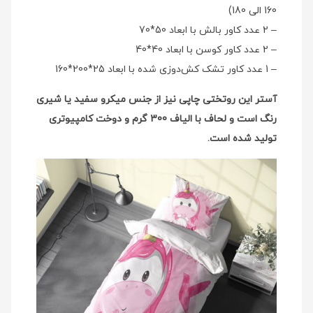
160 الی 180)
– 2 عدد کاور بالش با ابعاد 50*70
– 2 عدد کاور کوسن با ابعاد 40*40
– 1 عدد کاور تشک کش‌دوزی شده با ابعاد 25*200*160
آستر این روتختی چاپی نیز از جنس میکرو سفید یا شیری
رنگ است و لحاف با الیاف 300 گرم و دوخت کامپیوتری
تولید شده است.