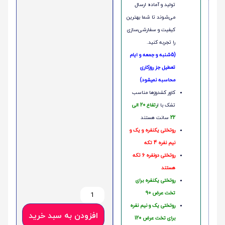
تولید و آماده ارسال
می‌شوند تا شما بهترین
کیفیت و سفارشی‌سازی
را تجربه کنید.
(5شنبه و جمعه و ایام
تعطیل جز روزکاری
محاسبه نمیشود)
کاور کشدوزها مناسب
تشک با ا
رتفاع 20 الی
22
سانت هستند
روتختی یکنفره و یک و
نیم نفره 4 تکه
روتختی دونفره 6 تکه
هستند
روتختی یکنفره برای
تخت عرض 90
روتختی یک و نیم نفره
افزودن به سبد خرید
برای تخت عرض 120