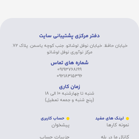
دفتر مرکزی پشتیبانی سایت
خیابان حافظ. خیابان نوفل لوشاتو. جنب کوچه یاسمن. پلاک 72.
مرکز نوآوری نوفل لوشاتو
شماره های تماس
09193768199
09218315396
زمان کاری
شنبه تا چهارشنبه 10 الی 18
(پنج شنبه و جمعه تعطیل)
لینک های مفید
حساب کاربری
نمونه کارها
پیشخوان
کانال ما در بله
جزییات حساب