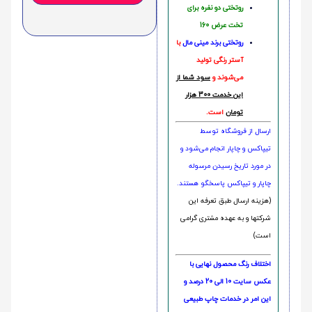
روتختی دو نفره برای
تخت عرض 160
روتختی‌
برند مینی مال
با
آستر رنگی تولید
می‌شوند و
سود شما از
این خدمت 300 هزار
تومان
است.
ارسال از فروشگاه توسط
تیپاکس و چاپار انجام می‌شود و
در مورد تاریخ رسیدن مرسوله
چاپار و تیپاکس پاسخگو هستند.
(هزینه ارسال طبق تعرفه این
شرکتها و به عهده مشتری گرامی
است)
اختلاف رنگ محصول نهایی با
عکس سایت 10 الی 20 درصد و
این امر در خدمات چاپ طبیعی