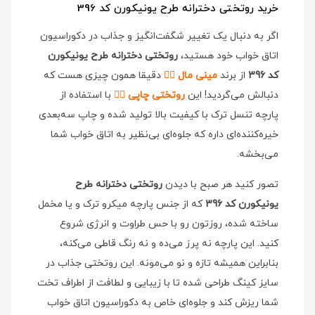
خرید روتختی دخترانه طرح یونیکورن کد 396
اگر به دنبال یک تغییر شگفت‌انگیز و جذاب در دکوراسیون
اتاق خواب خود هستید،
روتختی دخترانه طرح یونیکورن
کد 396
از برند
مینی مال
👉🏻
دقیقا همون چیزی هست که
دنبالش می‌گردید! این
روتختی چاپی
👉🏻
با استفاده از
پارچه تنسل ترک با کیفیت بالا تولید شده و چاپ سه‌بعدی
خیره‌کننده‌ای داره که جلوه‌ای بی‌نظیر به اتاق خواب شما
می‌بخشه.
تصور کنید هر صبح با دیدن
روتختی دخترانه طرح
یونیکورن کد 396
که از جنس پارچه میکرو ترک و یا مخمل
ساخته شده، روزتون رو با حس طراوت و انرژی شروع
کنید. این پارچه نه پرز می‌ده و نه رنگ قاطی می‌کنه،
بنابراین همیشه تازه و نو می‌مونه. این روتختی جذاب در
سایز کینگ طراحی شده تا با زیبایی و لطافت از اطراف تخت
شما ریزش کند و جلوه‌ای خاص به دکوراسیون اتاق خواب