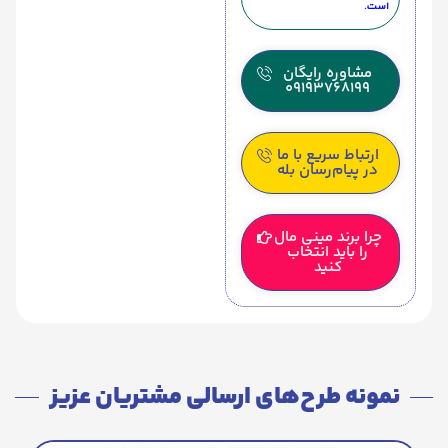
است.
مشاوره رایگان
09193768199
ارتباط سریع با ما
در پیام‌رسان بله
چرا برند مینی مال
را باید انتخاب
کنید
نمونه طرح‌های ارسالی مشتریان عزیز