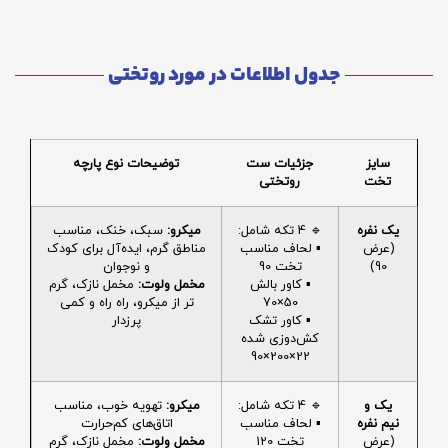
جدول اطلاعات در مورد روتختی
سایز
جزئیات ست
توضیحات نوع پارچه
تخت
روتختی
یک نفره
🔹 4 تکه شامل:
میکرو:
سبک، خنک، مناسب
(عرض
▪️ لحاف مناسب
مناطق گرم، ایده‌آل برای کودک
90)
تخت 90
و نوجوان
▪️ کاور بالش
مخمل ولوت:
مخمل نازک، گرم
50×70
تر از میکرو، راه راه و کمی
▪️ کاور تشک
پرزدار
کش‌دوزی شده
22×200×90
یک و
🔹 4 تکه شامل:
میکرو:
تهویه خوب، مناسب
نیم نفره
▪️ لحاف مناسب
اتاق‌های کم‌حرارت
(عرض
تخت 120
مخمل ولوت:
مخمل نازک، گرم