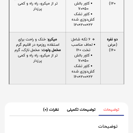
120)
▪️ کاور بالش
تر از میکرو، راه راه و کمی
50×70
پرزدار
▪️ کاور تشک
کش‌دوزی شده
22×200×120
دو نفره
🔹 6 تکه شامل:
میکرو:
خنک و راحت برای
(عرض
▪️ لحاف مناسب
استفاده روزمره در اقلیم گرم
160)
تخت 160
مخمل ولوت:
مخمل نازک، گرم
▪️ کاور بالش
تر از میکرو، راه راه و کمی
50×70
پرزدار
▪️ کاور تشک
کش‌دوزی شده
22×200×160
توضیحات
توضیحات تکمیلی
نظرات (0)
توضیحات