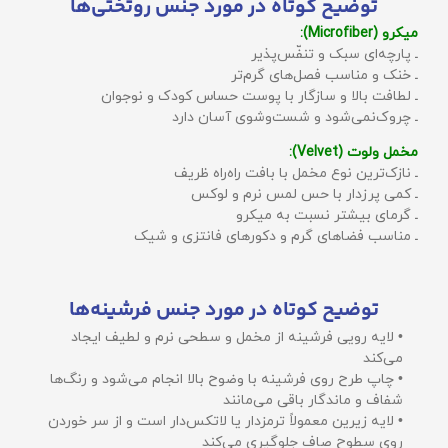
توضیح کوتاه در مورد جنس روتختی‌ها
میکرو (Microfiber):
ـ پارچه‌ای سبک و تنفّس‌پذیر
ـ خنک و مناسب فصل‌های گرم‌تر
ـ لطافت بالا و سازگار با پوست حساس کودک و نوجوان
ـ چروک‌نمی‌شود و شست‌وشوی آسان دارد
مخمل ولوت (Velvet):
ـ نازک‌ترین نوع مخمل با بافت راه‌راه ظریف
ـ کمی پرزدار با حس لمس نرم و لوکس
ـ گرمای بیشتر نسبت به میکرو
ـ مناسب فضاهای گرم و دکورهای فانتزی و شیک
توضیح کوتاه در مورد جنس فرشینه‌ها
• لایه رویی فرشینه از مخمل و سطحی نرم و لطیف ایجاد
می‌کند
• چاپ طرح روی فرشینه با وضوح بالا انجام می‌شود و رنگ‌ها
شفاف و ماندگار باقی می‌مانند
• لایه زیرین معمولاً ترمزدار یا لاتکس‌دار است و از سر خوردن
روی سطوح صاف جلوگیری می‌کند