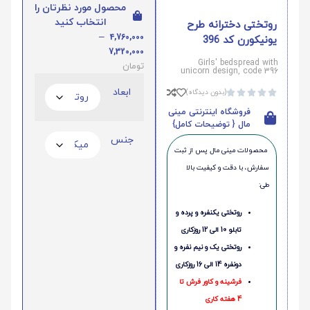
محصول مورد نظرتان را
انتخاب کنید
روتختی دخترانه طرح
–
4,760,000
یونیکورن کد 396
7,320,000
Girls' bedspread with
تومان
unicorn design, code 396
ابعاد
(بدون دیدگاه)





فروشگاه اینترنتی مینی
مال { توضیحات کامل}
جنس
محصولات مینی‌ مال پس از ثبت
سفارش، با دقت و کیفیت بالا
طی:
روتختی یکنفره و پرده و
تابلو 10 الی 12 روزکاری
روتختی یک و نیم نفره و
دونفره 14 الی 16 روزکاری
فرشینه و کاور فرش تا
4 هفته کاری