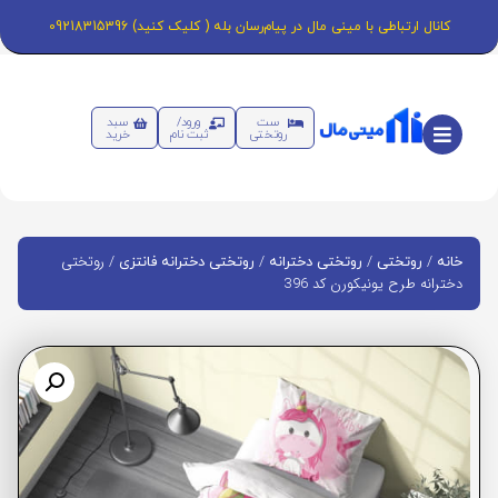
کانال ارتباطی با مینی مال در پیام‌رسان بله ( کلیک کنید) 09218315396
ست
ورود/
سبد
روتختی
ثبت نام
خرید
/
/
/
/ روتختی
خانه
روتختی
روتختی دخترانه
روتختی دخترانه فانتزی
دخترانه طرح یونیکورن کد 396