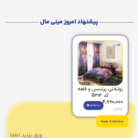
پیشنهاد امروز مینی مال
روتختی پرنسس و قلعه
کد B314
4,760,000
می‌خوامش
تومان
مشاهده همه
ورق بزنید لطفا