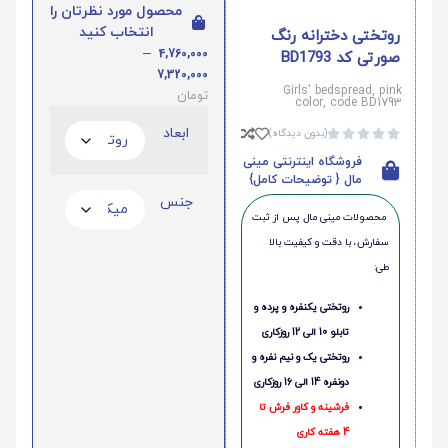
محصول مورد نظرتان را
انتخاب کنید
روتختی دخترانه رنگ
–
4,760,000
صورتی کد BD1793
7,320,000
Girls' bedspread, pink
تومان
color, code BD1793
ابعاد
(بدون دیدگاه)





فروشگاه اینترنتی مینی
مال { توضیحات کامل}
جنس
محصولات مینی‌ مال پس از ثبت
سفارش، با دقت و کیفیت بالا
طی:
روتختی یکنفره و پرده و
تابلو 10 الی 12 روزکاری
روتختی یک و نیم نفره و
دونفره 14 الی 16 روزکاری
فرشینه و کاور فرش تا
4 هفته کاری