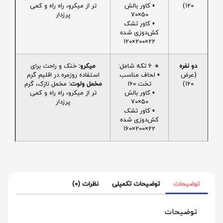
120)
▪️ کاور بالش
تر از میکرو، راه راه و کمی
50×70
پرزدار
▪️ کاور تشک
کش‌دوزی شده
22×200×120
دو نفره
🔹 6 تکه شامل:
میکرو:
خنک و راحت برای
(عرض
▪️ لحاف مناسب
استفاده روزمره در اقلیم گرم
160)
تخت 160
مخمل ولوت:
مخمل نازک، گرم
▪️ کاور بالش
تر از میکرو، راه راه و کمی
50×70
پرزدار
▪️ کاور تشک
کش‌دوزی شده
22×200×160
توضیحات
توضیحات تکمیلی
نظرات (0)
توضیحات