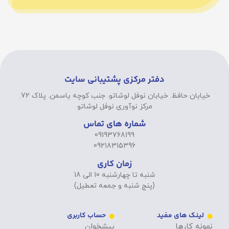
دفتر مرکزی پشتیبانی سایت
خیابان حافظ. خیابان نوفل لوشاتو. جنب کوچه یاسمن. پلاک 72.
مرکز نوآوری نوفل لوشاتو
شماره های تماس
09193768199
09218315396
زمان کاری
شنبه تا چهارشنبه 10 الی 18
(پنج شنبه و جمعه تعطیل)
لینک های مفید
حساب کاربری
نمونه کارها
پیشخوان