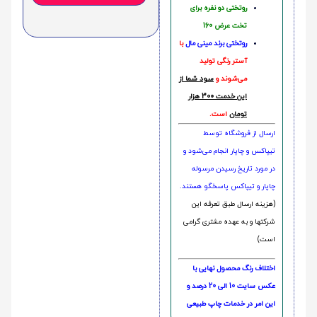
روتختی دو نفره برای
تخت عرض 160
روتختی‌
برند مینی مال
با
آستر رنگی تولید
می‌شوند و
سود شما از
این خدمت 300 هزار
تومان
است.
ارسال از فروشگاه توسط
تیپاکس و چاپار انجام می‌شود و
در مورد تاریخ رسیدن مرسوله
چاپار و تیپاکس پاسخگو هستند.
(هزینه ارسال طبق تعرفه این
شرکتها و به عهده مشتری گرامی
است)
اختلاف رنگ محصول نهایی با
عکس سایت 10 الی 20 درصد و
این امر در خدمات چاپ طبیعی