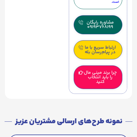
است.
مشاوره رایگان
09193768199
ارتباط سریع با ما
در پیام‌رسان بله
چرا برند مینی مال
را باید انتخاب
کنید
نمونه طرح‌های ارسالی مشتریان عزیز