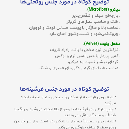
توضیح کوتاه در مورد جنس روتختی‌ها
میکرو (Microfiber):
ـ پارچه‌ای سبک و تنفّس‌پذیر
ـ خنک و مناسب فصل‌های گرم‌تر
ـ لطافت بالا و سازگار با پوست حساس کودک و نوجوان
ـ چروک‌نمی‌شود و شست‌وشوی آسان دارد
مخمل ولوت (Velvet):
ـ نازک‌ترین نوع مخمل با بافت راه‌راه ظریف
ـ کمی پرزدار با حس لمس نرم و لوکس
ـ گرمای بیشتر نسبت به میکرو
ـ مناسب فضاهای گرم و دکورهای فانتزی و شیک
توضیح کوتاه در مورد جنس فرشینه‌ها
• لایه رویی فرشینه از مخمل و سطحی نرم و لطیف ایجاد
می‌کند
• چاپ طرح روی فرشینه با وضوح بالا انجام می‌شود و رنگ‌ها
شفاف و ماندگار باقی می‌مانند
• لایه زیرین معمولاً ترمزدار یا لاتکس‌دار است و از سر خوردن
روی سطوح صاف جلوگیری می‌کند