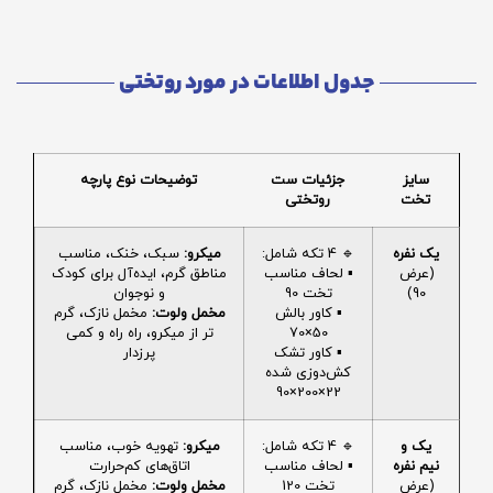
جدول اطلاعات در مورد روتختی
سایز
جزئیات ست
توضیحات نوع پارچه
تخت
روتختی
یک نفره
🔹 4 تکه شامل:
میکرو:
سبک، خنک، مناسب
(عرض
▪️ لحاف مناسب
مناطق گرم، ایده‌آل برای کودک
90)
تخت 90
و نوجوان
▪️ کاور بالش
مخمل ولوت:
مخمل نازک، گرم
50×70
تر از میکرو، راه راه و کمی
▪️ کاور تشک
پرزدار
کش‌دوزی شده
22×200×90
یک و
🔹 4 تکه شامل:
میکرو:
تهویه خوب، مناسب
نیم نفره
▪️ لحاف مناسب
اتاق‌های کم‌حرارت
(عرض
تخت 120
مخمل ولوت:
مخمل نازک، گرم