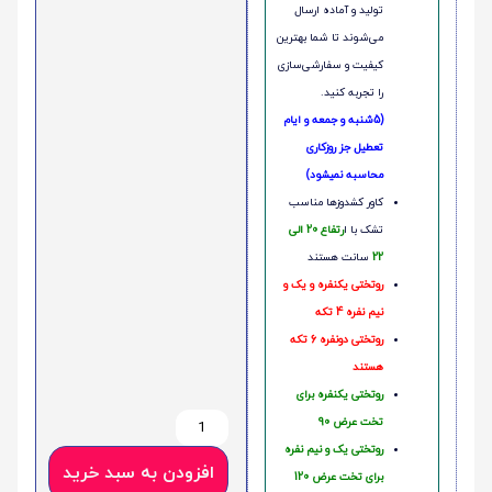
تولید و آماده ارسال
می‌شوند تا شما بهترین
کیفیت و سفارشی‌سازی
را تجربه کنید.
(5شنبه و جمعه و ایام
تعطیل جز روزکاری
محاسبه نمیشود)
کاور کشدوزها مناسب
تشک با ا
رتفاع 20 الی
22
سانت هستند
روتختی یکنفره و یک و
نیم نفره 4 تکه
روتختی دونفره 6 تکه
هستند
روتختی یکنفره برای
تخت عرض 90
روتختی یک و نیم نفره
افزودن به سبد خرید
برای تخت عرض 120