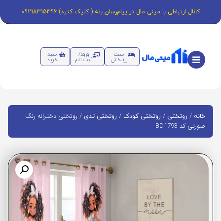
کانال ارتباطی با مینی مال در پیام‌رسان بله ( کلیک کنید) 09218315396
ست
ورود/
سبد
روتختی
ثبت نام
خرید
/
/
/
/ روتختی دخترانه رنگ
خانه
روتختی
روتختی کودک
روتختی تدی
صورتی کد BD1793