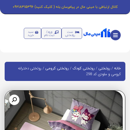
کانال ارتباطی با مینی مال در پیام‌رسان بله ( کلیک کنید) 09218315396
ست
ورود/
سبد
روتختی
ثبت نام
خرید
/
/
/
/ روتختی دخترانه
خانه
روتختی
روتختی کودک
روتختی کرومی
کرومی و ملودی کد 298