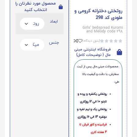
محصول مورد نظرتان را
انتخاب کنید
روتختی دخترانه کرومی و
ملودی کد 298
ابعاد
Girls' bedspread Kuromi
and Melody code 298
(بدون دیدگاه)





جنس
فروشگاه اینترنتی مینی
مال { توضیحات کامل}
محصولات مینی‌ مال پس از ثبت
سفارش، با دقت و کیفیت بالا
طی:
روتختی یکنفره و پرده و
تابلو 10 الی 12 روزکاری
روتختی یک و نیم نفره و
دونفره 14 الی 16 روزکاری
فرشینه و کاور فرش تا
4 هفته کاری