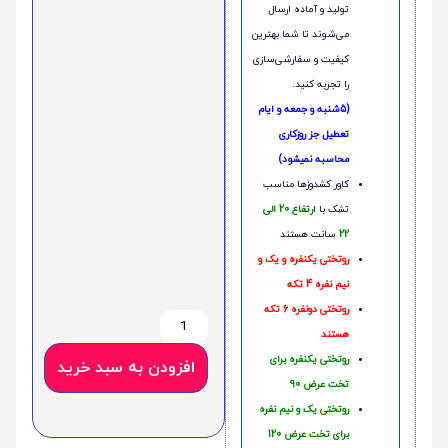
تولید و آماده ارسال
می‌شوند تا شما بهترین
کیفیت و سفارشی‌سازی
را تجربه کنید.
(5شنبه و جمعه و ایام
تعطیل جز روزکاری
محاسبه نمیشود)
کاور کشدوزها مناسب
تشک با ا
رتفاع 20 الی
22
سانت هستند
روتختی یکنفره و یک و
نیم نفره 4 تکه
روتختی دونفره 6 تکه
هستند
روتختی یکنفره برای
افزودن به سبد خرید
تخت عرض 90
روتختی یک و نیم نفره
برای تخت عرض 120