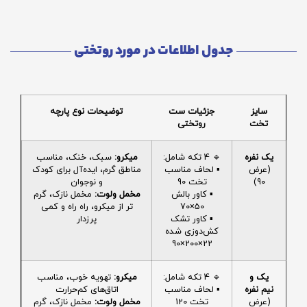
جدول اطلاعات در مورد روتختی
سایز
جزئیات ست
توضیحات نوع پارچه
تخت
روتختی
یک نفره
🔹 4 تکه شامل:
میکرو:
سبک، خنک، مناسب
(عرض
▪️ لحاف مناسب
مناطق گرم، ایده‌آل برای کودک
90)
تخت 90
و نوجوان
▪️ کاور بالش
مخمل ولوت:
مخمل نازک، گرم
50×70
تر از میکرو، راه راه و کمی
▪️ کاور تشک
پرزدار
کش‌دوزی شده
22×200×90
یک و
🔹 4 تکه شامل:
میکرو:
تهویه خوب، مناسب
نیم نفره
▪️ لحاف مناسب
اتاق‌های کم‌حرارت
(عرض
تخت 120
مخمل ولوت:
مخمل نازک، گرم