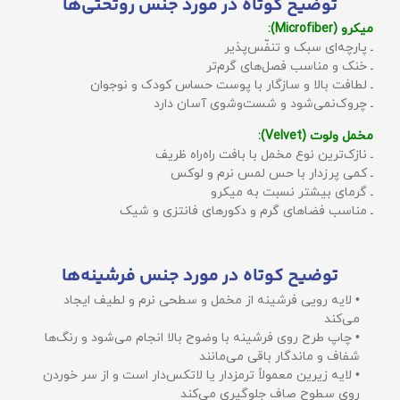
توضیح کوتاه در مورد جنس روتختی‌ها
میکرو (Microfiber):
ـ پارچه‌ای سبک و تنفّس‌پذیر
ـ خنک و مناسب فصل‌های گرم‌تر
ـ لطافت بالا و سازگار با پوست حساس کودک و نوجوان
ـ چروک‌نمی‌شود و شست‌وشوی آسان دارد
مخمل ولوت (Velvet):
ـ نازک‌ترین نوع مخمل با بافت راه‌راه ظریف
ـ کمی پرزدار با حس لمس نرم و لوکس
ـ گرمای بیشتر نسبت به میکرو
ـ مناسب فضاهای گرم و دکورهای فانتزی و شیک
توضیح کوتاه در مورد جنس فرشینه‌ها
• لایه رویی فرشینه از مخمل و سطحی نرم و لطیف ایجاد
می‌کند
• چاپ طرح روی فرشینه با وضوح بالا انجام می‌شود و رنگ‌ها
شفاف و ماندگار باقی می‌مانند
• لایه زیرین معمولاً ترمزدار یا لاتکس‌دار است و از سر خوردن
روی سطوح صاف جلوگیری می‌کند