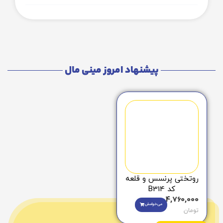
پیشنهاد امروز مینی مال
روتختی پرنسس و قلعه
کد B314
4,760,000
می‌خوامش
تومان