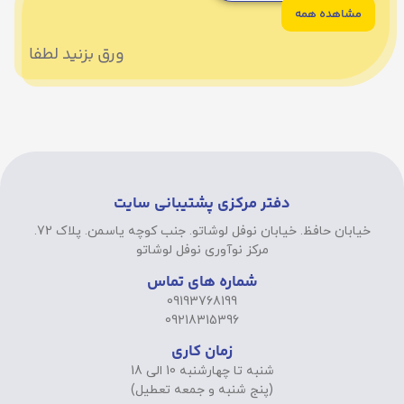
مشاهده همه
ورق بزنید لطفا
دفتر مرکزی پشتیبانی سایت
خیابان حافظ. خیابان نوفل لوشاتو. جنب کوچه یاسمن. پلاک 72.
مرکز نوآوری نوفل لوشاتو
شماره های تماس
09193768199
09218315396
زمان کاری
شنبه تا چهارشنبه 10 الی 18
(پنج شنبه و جمعه تعطیل)