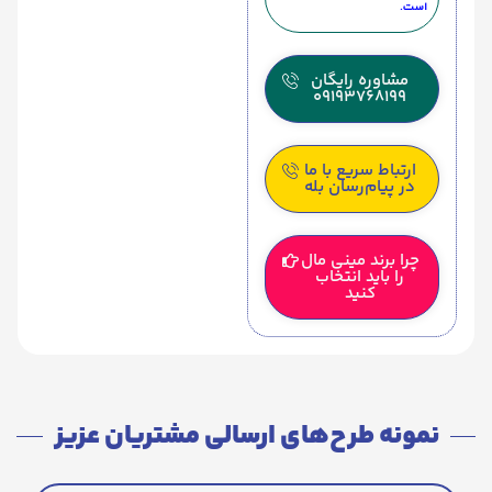
است.
مشاوره رایگان
09193768199
ارتباط سریع با ما
در پیام‌رسان بله
چرا برند مینی مال
را باید انتخاب
کنید
نمونه طرح‌های ارسالی مشتریان عزیز