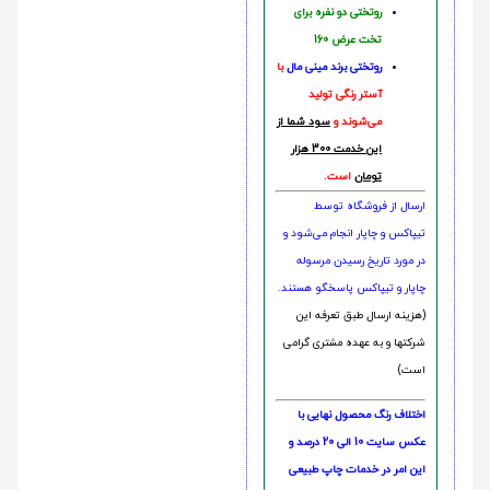
روتختی دو نفره برای
تخت عرض 160
روتختی‌
برند مینی مال
با
آستر رنگی تولید
می‌شوند و
سود شما از
این خدمت 300 هزار
تومان
است.
ارسال از فروشگاه توسط
تیپاکس و چاپار انجام می‌شود و
در مورد تاریخ رسیدن مرسوله
چاپار و تیپاکس پاسخگو هستند.
(هزینه ارسال طبق تعرفه این
شرکتها و به عهده مشتری گرامی
است)
اختلاف رنگ محصول نهایی با
عکس سایت 10 الی 20 درصد و
این امر در خدمات چاپ طبیعی