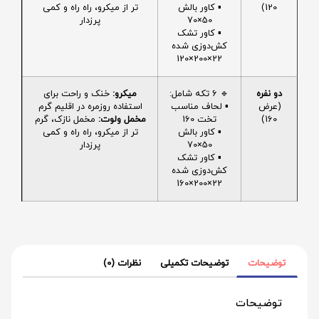
120)
▪️ کاور بالش
تر از میکرو، راه راه و کمی
50×70
پرزدار
▪️ کاور تشک
کش‌دوزی شده
22×200×120
دو نفره
🔹 6 تکه شامل:
میکرو:
خنک و راحت برای
(عرض
▪️ لحاف مناسب
استفاده روزمره در اقلیم گرم
160)
تخت 160
مخمل ولوت:
مخمل نازک، گرم
▪️ کاور بالش
تر از میکرو، راه راه و کمی
50×70
پرزدار
▪️ کاور تشک
کش‌دوزی شده
22×200×160
توضیحات
توضیحات تکمیلی
نظرات (0)
توضیحات