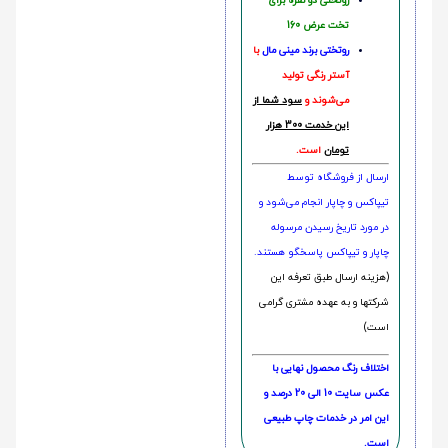
روتختی دو نفره برای
تخت عرض 160
روتختی‌
برند مینی مال
با
آستر رنگی تولید
می‌شوند و
سود شما از
این خدمت 300 هزار
تومان
است.
ارسال از فروشگاه توسط
تیپاکس و چاپار انجام می‌شود و
در مورد تاریخ رسیدن مرسوله
چاپار و تیپاکس پاسخگو هستند.
(هزینه ارسال طبق تعرفه این
شرکتها و به عهده مشتری گرامی
است)
اختلاف رنگ محصول نهایی با
عکس سایت 10 الی 20 درصد و
این امر در خدمات چاپ طبیعی
است.