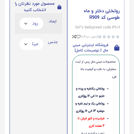
محصول مورد نظرتان را
انتخاب کنید
روتختی دختر و ماه
طوسی کد R909
ابعاد
Girl's bedspread code R909
(بدون دیدگاه)





جنس
فروشگاه اینترنتی مینی
مال { توضیحات کامل}
محصولات مینی‌ مال پس از ثبت
سفارش، با دقت و کیفیت بالا
طی:
روتختی یکنفره و پرده و
تابلو 10 الی 12 روزکاری
روتختی یک و نیم نفره و
دونفره 14 الی 16 روزکاری
فرشینه و کاور فرش تا
4 هفته کاری
تولید و آماده ارسال