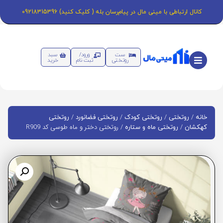
کانال ارتباطی با مینی مال در پیام‌رسان بله ( کلیک کنید) 09218315396
ست
ورود/
سبد
روتختی
ثبت نام
خرید
/
/
/
/
خانه
روتختی
روتختی کودک
روتختی فضانورد
روتختی
/
/ روتختی دختر و ماه طوسی کد R909
کهکشان
روتختی ماه و ستاره