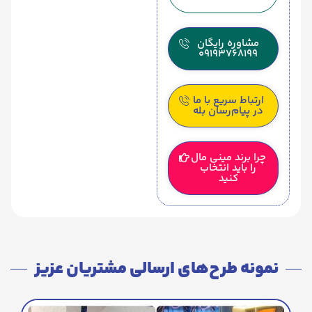
مشاوره رایگان
09193768199
ارتباط سریع با ما
در پیام‌رسان بله
چرا برند مینی مال
را باید انتخاب
کنید
نمونه طرح‌های ارسالی مشتریان عزیز