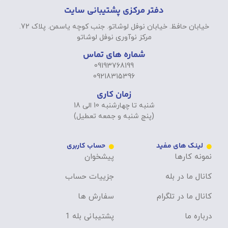
دفتر مرکزی پشتیبانی سایت
خیابان حافظ. خیابان نوفل لوشاتو. جنب کوچه یاسمن. پلاک 72.
مرکز نوآوری نوفل لوشاتو
شماره های تماس
09193768199
09218315396
زمان کاری
شنبه تا چهارشنبه 10 الی 18
(پنج شنبه و جمعه تعطیل)
لینک های مفید
حساب کاربری
نمونه کارها
پیشخوان
کانال ما در بله
جزییات حساب
کانال ما در تلگرام
سفارش ها
درباره ما
پشتیبانی بله 1