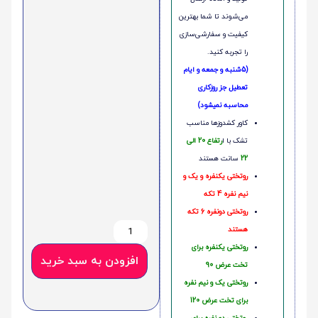
می‌شوند تا شما بهترین
کیفیت و سفارشی‌سازی
را تجربه کنید.
(5شنبه و جمعه و ایام
تعطیل جز روزکاری
محاسبه نمیشود)
کاور کشدوزها مناسب
تشک با ا
رتفاع 20 الی
22
سانت هستند
روتختی یکنفره و یک و
نیم نفره 4 تکه
روتختی دونفره 6 تکه
هستند
روتختی یکنفره برای
افزودن به سبد خرید
تخت عرض 90
روتختی یک و نیم نفره
برای تخت عرض 120