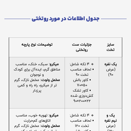
جدول اطلاعات در مورد روتختی
سایز
جزئیات ست
توضیحات نوع پارچه
تخت
روتختی
یک نفره
🔹 4 تکه شامل:
میکرو:
سبک، خنک، مناسب
(عرض
▪️ لحاف مناسب
مناطق گرم، ایده‌آل برای کودک
90)
تخت 90
و نوجوان
▪️ کاور بالش
مخمل ولوت:
مخمل نازک، گرم
50×70
تر از میکرو، راه راه و کمی
▪️ کاور تشک
پرزدار
کش‌دوزی شده
22×200×90
یک و
🔹 4 تکه شامل:
میکرو:
تهویه خوب، مناسب
نیم نفره
▪️ لحاف مناسب
اتاق‌های کم‌حرارت
(عرض
تخت 120
مخمل ولوت:
مخمل نازک، گرم