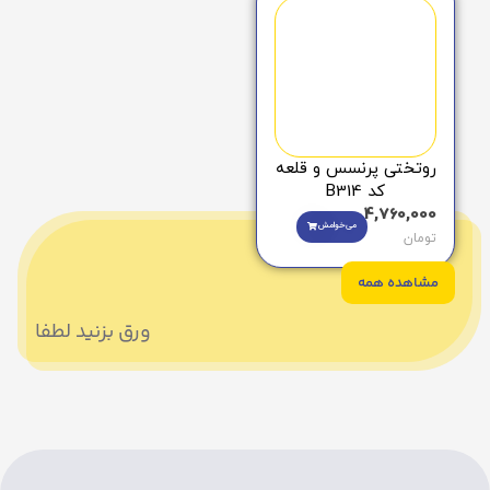
روتختی پرنسس و قلعه
کد B314
4,760,000
می‌خوامش
تومان
مشاهده همه
ورق بزنید لطفا