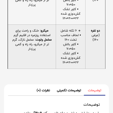
120)
▪️ کاور بالش
تر از میکرو، راه راه و کمی
50×70
پرزدار
▪️ کاور تشک
کش‌دوزی شده
22×200×120
دو نفره
🔹 6 تکه شامل:
میکرو:
خنک و راحت برای
(عرض
▪️ لحاف مناسب
استفاده روزمره در اقلیم گرم
160)
تخت 160
مخمل ولوت:
مخمل نازک، گرم
▪️ کاور بالش
تر از میکرو، راه راه و کمی
50×70
پرزدار
▪️ کاور تشک
کش‌دوزی شده
22×200×160
توضیحات
توضیحات تکمیلی
نظرات (0)
توضیحات