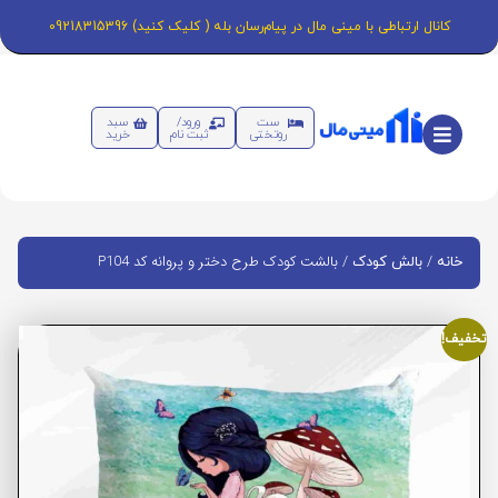
کانال ارتباطی با مینی مال در پیام‌رسان بله ( کلیک کنید) 09218315396
ست
ورود/
سبد
روتختی
ثبت نام
خرید
/
/ بالشت کودک طرح دختر و پروانه کد P104
خانه
بالش کودک
تخفیف!