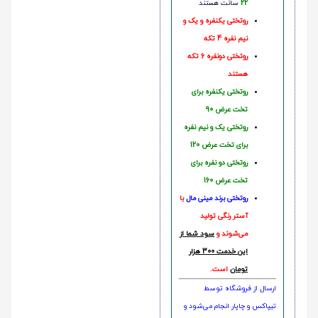
22
سانت هستند
روتختی یکنفره و یک و
نیم نفره 4 تکه
روتختی دونفره 6 تکه
هستند
روتختی یکنفره برای
تخت عرض 90
روتختی یک و نیم نفره
برای تخت عرض 120
روتختی دو نفره برای
تخت عرض 160
روتختی‌
برند مینی مال
با
آستر رنگی تولید
می‌شوند و
سود شما از
این خدمت 300 هزار
تومان
است.
ارسال از فروشگاه توسط
تیپاکس و چاپار انجام می‌شود و