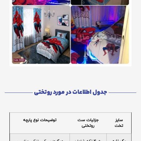
جدول اطلاعات در مورد روتختی
سایز
جزئیات ست
توضیحات نوع پارچه
تخت
روتختی