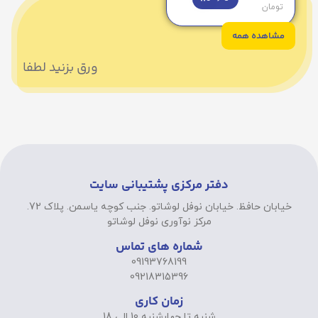
تومان
مشاهده همه
ورق بزنید لطفا
دفتر مرکزی پشتیبانی سایت
خیابان حافظ. خیابان نوفل لوشاتو. جنب کوچه یاسمن. پلاک 72.
مرکز نوآوری نوفل لوشاتو
شماره های تماس
09193768199
09218315396
زمان کاری
شنبه تا چهارشنبه 10 الی 18