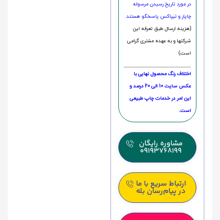
در مورد تاریخ رسیدن مرسوله
چاپار و تیپاکس پاسخگو هستند.
(هزینه ارسال طبق تعرفه این
شرکتها و به عهده مشتری گرامی
است)
اختلاف رنگ محصول نهایی با
عکس سایت 10 الی 20 درصد و
این امر در خدمات چاپ طبیعی
است.
مشاوره رایگان
09193768199
ارتباط سریع با ما
در پیام‌رسان بله