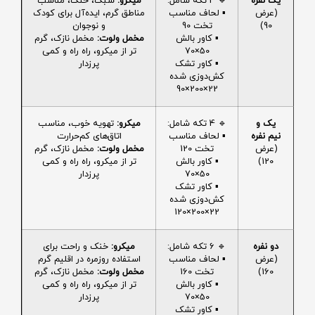
یک نفره
🔹 4 تکه شامل:
میکرو:
سبک، خنک، مناسب
(عرض
▪️ لحاف مناسب
مناطق گرم، ایده‌آل برای کودک
90)
تخت 90
و نوجوان
▪️ کاور بالش
مخمل ولوت:
مخمل نازک، گرم
50×70
تر از میکرو، راه راه و کمی
▪️ کاور تشک
پرزدار
کش‌دوزی شده
22×200×90
یک و
🔹 4 تکه شامل:
میکرو:
تهویه خوب، مناسب
نیم نفره
▪️ لحاف مناسب
اتاق‌های کم‌حرارت
(عرض
تخت 120
مخمل ولوت:
مخمل نازک، گرم
120)
▪️ کاور بالش
تر از میکرو، راه راه و کمی
50×70
پرزدار
▪️ کاور تشک
کش‌دوزی شده
22×200×120
دو نفره
🔹 6 تکه شامل:
میکرو:
خنک و راحت برای
(عرض
▪️ لحاف مناسب
استفاده روزمره در اقلیم گرم
160)
تخت 160
مخمل ولوت:
مخمل نازک، گرم
▪️ کاور بالش
تر از میکرو، راه راه و کمی
50×70
پرزدار
▪️ کاور تشک