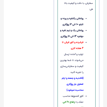
سفارش، با دقت و کیفیت بالا
طی:
روتختی یکنفره و پرده و
تابلو 10 الی 12 روزکاری
روتختی یک و نیم نفره و
دونفره 14 الی 16 روزکاری
فرشینه و کاور فرش تا
4 هفته کاری
تولید و آماده ارسال
می‌شوند تا شما بهترین
کیفیت و سفارشی‌سازی
را تجربه کنید.
(5شنبه و جمعه و ایام
تعطیل جز روزکاری
محاسبه نمیشود)
کاور کشدوزها مناسب
تشک با ا
رتفاع 20 الی