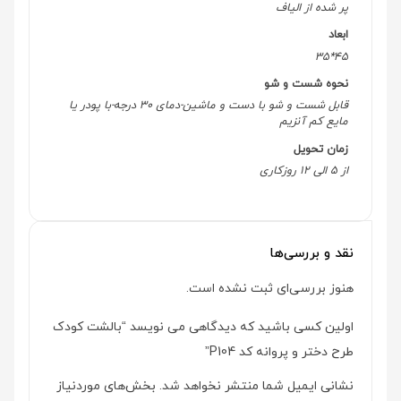
پر شده از الیاف
ابعاد
45*35
نحوه شست و شو
قابل شست و شو با دست و ماشین-دمای 30 درجه-با پودر یا
مایع کم آنزیم
زمان تحویل
از 5 الی 12 روزکاری
نقد و بررسی‌ها
هنوز بررسی‌ای ثبت نشده است.
اولین کسی باشید که دیدگاهی می نویسد “بالشت کودک
طرح دختر و پروانه کد P104”
نشانی ایمیل شما منتشر نخواهد شد.
بخش‌های موردنیاز