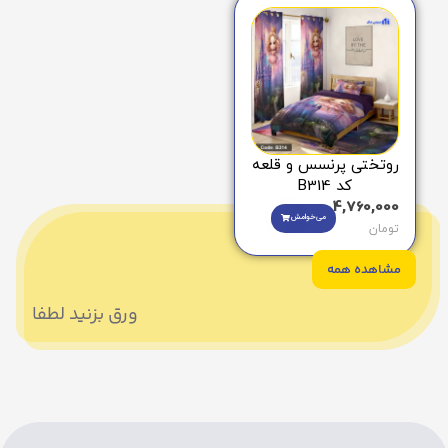
روتختی پرنسس و قلعه
کد B314
4,760,000
می‌خوامش
تومان
مشاهده همه
ورق بزنید لطفا