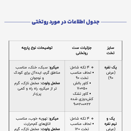
جدول اطلاعات در مورد روتختی
سایز
جزئیات ست
توضیحات نوع پارچه
تخت
روتختی
یک نفره
🔹 4 تکه شامل:
میکرو:
سبک، خنک، مناسب
(عرض
▪️ لحاف مناسب
مناطق گرم، ایده‌آل برای کودک
90)
تخت 90
و نوجوان
▪️ کاور بالش
مخمل ولوت:
مخمل نازک، گرم
50×70
تر از میکرو، راه راه و کمی
▪️ کاور تشک
پرزدار
کش‌دوزی شده
22×200×90
یک و
🔹 4 تکه شامل:
میکرو:
تهویه خوب، مناسب
نیم نفره
▪️ لحاف مناسب
اتاق‌های کم‌حرارت
(عرض
تخت 120
مخمل ولوت:
مخمل نازک، گرم