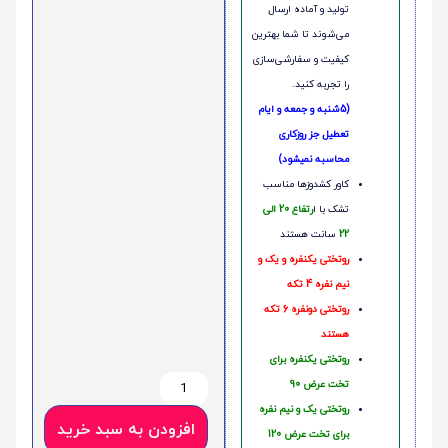
تولید و آماده ارسال
می‌شوند تا شما بهترین
کیفیت و سفارشی‌سازی
را تجربه کنید.
(5شنبه و جمعه و ایام
تعطیل جز روزکاری
محاسبه نمیشود)
کاور کشدوزها مناسب
تشک با ا
رتفاع 20 الی
22
سانت هستند
روتختی یکنفره و یک و
نیم نفره 4 تکه
روتختی دونفره 6 تکه
هستند
روتختی یکنفره برای
تخت عرض 90
روتختی یک و نیم نفره
افزودن به سبد خرید
برای تخت عرض 120