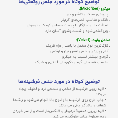
توضیح کوتاه در مورد جنس روتختی‌ها
میکرو (Microfiber):
ـ پارچه‌ای سبک و تنفّس‌پذیر
ـ خنک و مناسب فصل‌های گرم‌تر
ـ لطافت بالا و سازگار با پوست حساس کودک و نوجوان
ـ چروک‌نمی‌شود و شست‌وشوی آسان دارد
مخمل ولوت (Velvet):
ـ نازک‌ترین نوع مخمل با بافت راه‌راه ظریف
ـ کمی پرزدار با حس لمس نرم و لوکس
ـ گرمای بیشتر نسبت به میکرو
ـ مناسب فضاهای گرم و دکورهای فانتزی و شیک
توضیح کوتاه در مورد جنس فرشینه‌ها
• لایه رویی فرشینه از مخمل و سطحی نرم و لطیف ایجاد
می‌کند
• چاپ طرح روی فرشینه با وضوح بالا انجام می‌شود و رنگ‌ها
شفاف و ماندگار باقی می‌مانند
• لایه زیرین معمولاً ترمزدار یا لاتکس‌دار است و از سر خوردن
روی سطوح صاف جلوگیری می‌کند