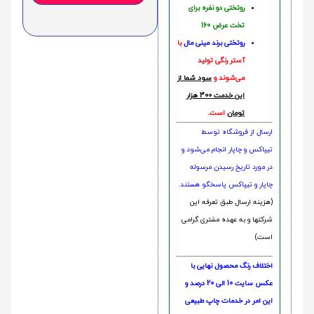
روتختی دو نفره برای
تخت عرض 160
روتختی‌
برند مینی مال
با
آستر رنگی تولید
می‌شوند و
سود شما از
این خدمت 300 هزار
تومان
است.
ارسال از فروشگاه توسط
تیپاکس و چاپار انجام می‌شود و
در مورد تاریخ رسیدن مرسوله
چاپار و تیپاکس پاسخگو هستند.
(هزینه ارسال طبق تعرفه این
شرکتها و به عهده مشتری گرامی
است)
اختلاف رنگ محصول نهایی با
عکس سایت 10 الی 20 درصد و
این امر در خدمات چاپ طبیعی