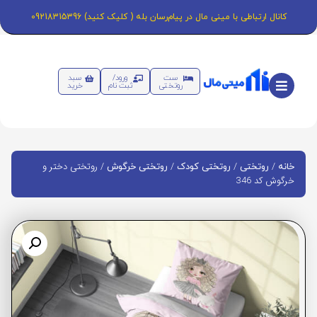
کانال ارتباطی با مینی مال در پیام‌رسان بله ( کلیک کنید) 09218315396
ست
ورود/
سبد
روتختی
ثبت نام
خرید
/
/
/
/ روتختی دختر و
خانه
روتختی
روتختی کودک
روتختی خرگوش
خرگوش کد 346