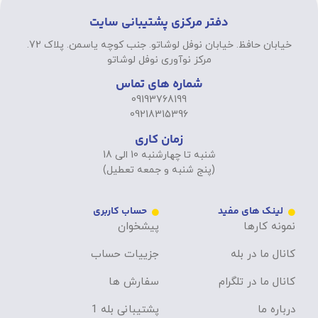
دفتر مرکزی پشتیبانی سایت
خیابان حافظ. خیابان نوفل لوشاتو. جنب کوچه یاسمن. پلاک 72.
مرکز نوآوری نوفل لوشاتو
شماره های تماس
09193768199
09218315396
زمان کاری
شنبه تا چهارشنبه 10 الی 18
(پنج شنبه و جمعه تعطیل)
لینک های مفید
حساب کاربری
نمونه کارها
پیشخوان
کانال ما در بله
جزییات حساب
کانال ما در تلگرام
سفارش ها
درباره ما
پشتیبانی بله 1