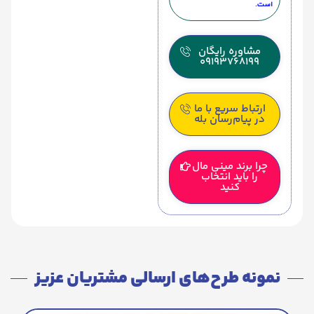
است.
مشاوره رایگان
09193768199
ارتباط سریع با ما
در پیام‌رسان بله
چرا برند مینی مال
را باید انتخاب
کنید
نمونه طرح‌های ارسالی مشتریان عزیز