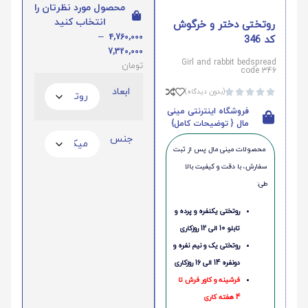
محصول مورد نظرتان را
انتخاب کنید
روتختی دختر و خرگوش
–
4,760,000
کد 346
7,320,000
Girl and rabbit bedspread
تومان
code 346
ابعاد
(بدون دیدگاه)





فروشگاه اینترنتی مینی
مال { توضیحات کامل}
جنس
محصولات مینی‌ مال پس از ثبت
سفارش، با دقت و کیفیت بالا
طی:
روتختی یکنفره و پرده و
تابلو 10 الی 12 روزکاری
روتختی یک و نیم نفره و
دونفره 14 الی 16 روزکاری
فرشینه و کاور فرش تا
4 هفته کاری