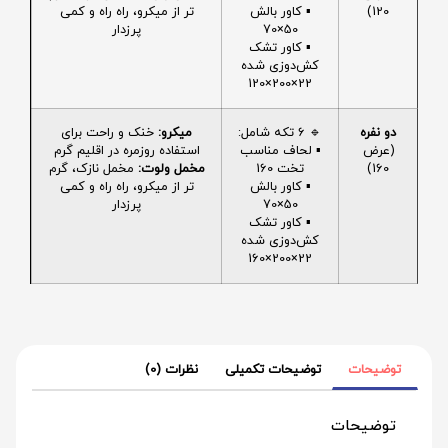
120)
▪️ کاور بالش
تر از میکرو، راه راه و کمی
50×70
پرزدار
▪️ کاور تشک
کش‌دوزی شده
22×200×120
دو نفره
🔹 6 تکه شامل:
میکرو:
خنک و راحت برای
(عرض
▪️ لحاف مناسب
استفاده روزمره در اقلیم گرم
160)
تخت 160
مخمل ولوت:
مخمل نازک، گرم
▪️ کاور بالش
تر از میکرو، راه راه و کمی
50×70
پرزدار
▪️ کاور تشک
کش‌دوزی شده
22×200×160
توضیحات
توضیحات تکمیلی
نظرات (0)
توضیحات