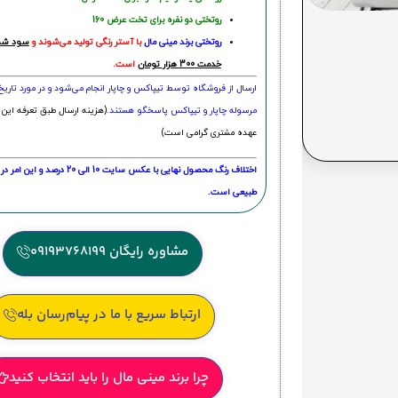
روتختی دو نفره برای تخت عرض 160
روتختی‌
برند مینی مال
با آستر رنگی تولید می‌شوند و
سود شما
خدمت 300 هزار تومان
است.
ارسال از فروشگاه توسط تیپاکس و چاپار انجام می‌شود و در مورد تاری
مرسوله چاپار و تیپاکس پاسخگو هستند.
(هزینه ارسال طبق تعرفه این 
عهده مشتری گرامی است)
اختلاف رنگ محصول نهایی با عکس سایت 10 الی 
طبیعی است.
مشاوره رایگان 09193768199
ارتباط سریع با ما در پیام‌رسان بله
چرا برند مینی مال را باید انتخاب کنید