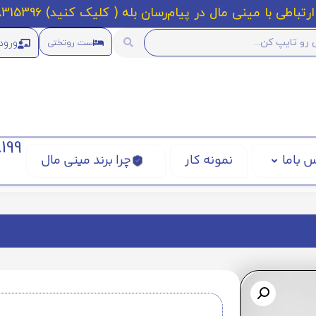
رتباطی با مینی مال در پیام‌رسان بله ( کلیک کنید) 09218315396
ورود
ست روتختی
199
 باما
نمونه کار
چرا برند مینی مال