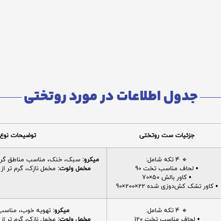
جدول اطلاعات در مورد روتختی
جزئیات ست روتختی
توضیحات نوع 
🔹 4 تکه شامل:
میکرو:
سبک، خنک، مناسب مناطق گرم، 
▪️ لحاف مناسب تخت 90
مخمل ولوت:
مخمل نازک، گرم تر از م
▪️ کاور بالش 50×70
▪️ کاور تشک کش‌دوزی شده 22×200×90
🔹 4 تکه شامل:
میکرو:
تهویه خوب، مناسب ا
▪️ لحاف مناسب تخت 120
مخمل ولوت:
مخمل نازک، گرم تر از م