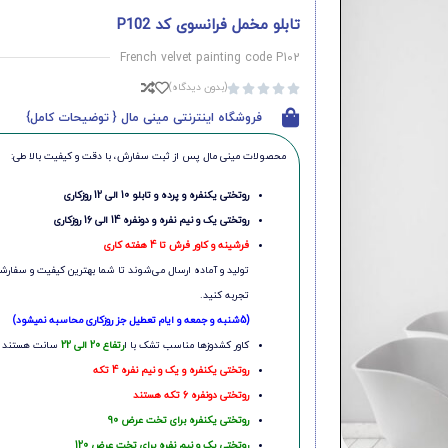
تابلو مخمل فرانسوی کد P102
French velvet painting code P102
(بدون دیدگاه)





فروشگاه اینترنتی مینی مال { توضیحات کامل}
محصولات مینی‌ مال پس از ثبت سفارش، با دقت و کیفیت بالا طی:
روتختی یکنفره و پرده و تابلو 10 الی 12 روزکاری
روتختی یک و نیم نفره و دونفره 14 الی 16 روزکاری
فرشینه و کاور فرش تا 4 هفته کاری
تولید و آماده ارسال می‌شوند تا شما بهترین کیفیت و سفارشی
تجربه کنید.
(5شنبه و جمعه و ایام تعطیل جز روزکاری محاسبه نمیشود)
کاور کشدوزها مناسب تشک با ا
رتفاع 20 الی 22
سانت هستند
روتختی یکنفره و یک و نیم نفره 4 تکه
روتختی دونفره 6 تکه هستند
روتختی یکنفره برای تخت عرض 90
روتختی یک و نیم نفره برای تخت عرض 120