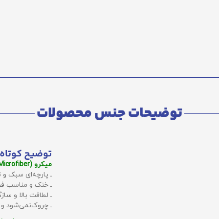
توضیحات جنس محصولات
توضیح کوتاه 
میکرو (Microfiber):
ـ پارچه‌ای سبک و ت
ـ خنک و مناسب فص
ـ لطافت بالا و سا
ـ چروک‌نمی‌شود و