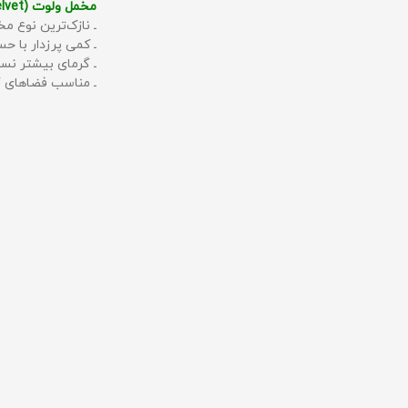
مخمل ولوت (Velvet):
ـ نازک‌ترین نوع مخ
ـ کمی پرزدار با 
ـ گرمای بیشتر نس
ـ مناسب فضاهای گ