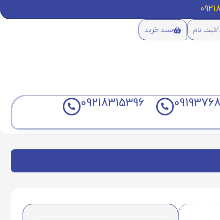
/ثبت نام
سبد خرید
09218315396
09193768