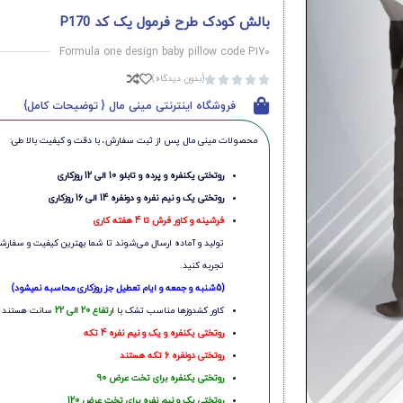
بالش کودک طرح فرمول یک کد P170
Formula one design baby pillow code P170
(بدون دیدگاه)





فروشگاه اینترنتی مینی مال { توضیحات کامل}
محصولات مینی‌ مال پس از ثبت سفارش، با دقت و کیفیت بالا طی:
روتختی یکنفره و پرده و تابلو 10 الی 12 روزکاری
روتختی یک و نیم نفره و دونفره 14 الی 16 روزکاری
فرشینه و کاور فرش تا 4 هفته کاری
تولید و آماده ارسال می‌شوند تا شما بهترین کیفیت و سفارشی
تجربه کنید.
(5شنبه و جمعه و ایام تعطیل جز روزکاری محاسبه نمیشود)
کاور کشدوزها مناسب تشک با ا
رتفاع 20 الی 22
سانت هستند
روتختی یکنفره و یک و نیم نفره 4 تکه
روتختی دونفره 6 تکه هستند
روتختی یکنفره برای تخت عرض 90
روتختی یک و نیم نفره برای تخت عرض 120