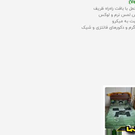
مل با بافت راه‌راه ظریف
حس لمس نرم و لوکس
بت به میکرو
رم و دکورهای فانتزی و شیک