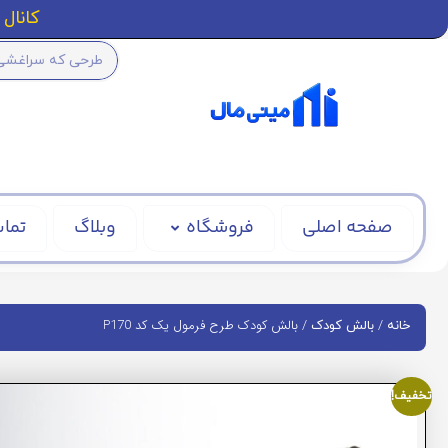
کانال ا
صفحه اصلی
فروشگاه
وبلاگ
تماس
/
/ بالش کودک طرح فرمول یک کد P170
خانه
بالش کودک
تخفیف!