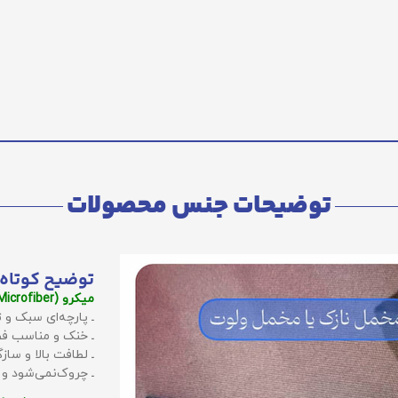
توضیحات جنس محصولات
توضیح کوتاه 
میکرو (Microfiber):
ـ پارچه‌ای سبک و ت
ـ خنک و مناسب فص
ـ لطافت بالا و سا
ـ چروک‌نمی‌شود و