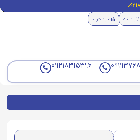
/ثبت نام
سبد خرید
09218315396
09193768