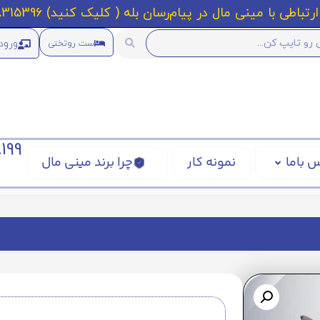
رتباطی با مینی مال در پیام‌رسان بله ( کلیک کنید) 09218315396
ورود
ست روتختی
199
 باما
نمونه کار
چرا برند مینی مال