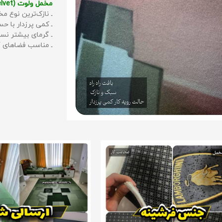
مخمل ولوت (Velvet):
ـ نازک‌ترین نوع مخ
ـ کمی پرزدار با 
ـ گرمای بیشتر نس
ـ مناسب فضاهای گ