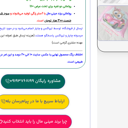
روتختی دو نفره برای تخت عرض 160
روتختی‌
برند مینی مال
با آستر رنگی تولید می‌شوند و
سود شما
خدمت 300 هزار تومان
است.
ارسال از فروشگاه توسط تیپاکس و چاپار انجام می‌شود و در مورد تاری
مرسوله چاپار و تیپاکس پاسخگو هستند.
(هزینه ارسال طبق تعرفه این 
عهده مشتری گرامی است)
اختلاف رنگ محصول نهایی با عکس سایت 10 الی 
طبیعی است.
مشاوره رایگان 09193768199
ارتباط سریع با ما در پیام‌رسان بله
چرا برند مینی مال را باید انتخاب کنید