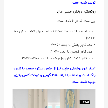
تولید شده است.
روتختی
دو‌نفره مینی مال
این ست شامل 6 تکه است:
1 عدد لحاف با ابعاد 220×230 (مناسب برای تخت عرض 160
تا 180)
2 عدد کاور بالش با ابعاد 50×70
2 عدد کاور کوسن با ابعاد 40×40
1 عدد کاور تشک کش‌دوزی شده با ابعاد 25x200x160
آستر این روتختی چاپی نیز از جنس میکرو سفید یا شیری
رنگ است و لحاف با الیاف 300 گرمی و دوخت کامپیوتری
تولید شده است.