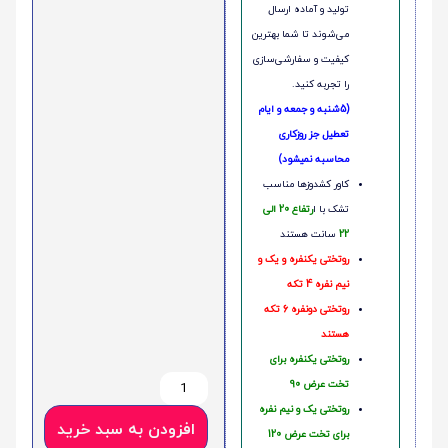
تولید و آماده ارسال
می‌شوند تا شما بهترین
کیفیت و سفارشی‌سازی
را تجربه کنید.
(5شنبه و جمعه و ایام
تعطیل جز روزکاری
محاسبه نمیشود)
کاور کشدوزها مناسب
تشک با ا
رتفاع 20 الی
22
سانت هستند
روتختی یکنفره و یک و
نیم نفره 4 تکه
روتختی دونفره 6 تکه
هستند
روتختی یکنفره برای
تخت عرض 90
روتختی یک و نیم نفره
افزودن به سبد خرید
برای تخت عرض 120