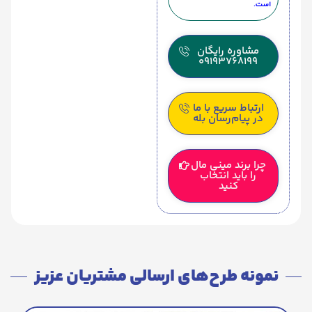
است.
مشاوره رایگان
09193768199
ارتباط سریع با ما
در پیام‌رسان بله
چرا برند مینی مال
را باید انتخاب
کنید
نمونه طرح‌های ارسالی مشتریان عزیز