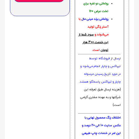
روتختی دو نفره برای
تخت عرض 160
روتختی‌
برند مینی مال
با
آستر رنگی تولید
می‌شوند و
سود شما از
این خدمت 300 هزار
تومان
است.
ارسال از فروشگاه توسط
تیپاکس و چاپار انجام می‌شود و
در مورد تاریخ رسیدن مرسوله
چاپار و تیپاکس پاسخگو هستند.
(هزینه ارسال طبق تعرفه این
شرکتها و به عهده مشتری گرامی
است)
اختلاف رنگ محصول نهایی با
عکس سایت 10 الی 20 درصد و
این امر در خدمات چاپ طبیعی