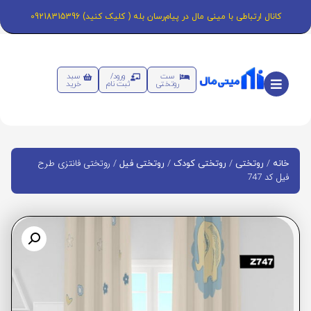
کانال ارتباطی با مینی مال در پیام‌رسان بله ( کلیک کنید) 09218315396
ست
ورود/
سبد
روتختی
ثبت نام
خرید
/
/
/
/ روتختی فانتزی طرح
خانه
روتختی
روتختی کودک
روتختی فیل
فیل کد 747