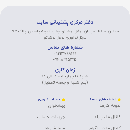
دفتر مرکزی پشتیبانی سایت
خیابان حافظ. خیابان نوفل لوشاتو. جنب کوچه یاسمن. پلاک 72.
مرکز نوآوری نوفل لوشاتو
شماره های تماس
09193768199
09218315396
زمان کاری
شنبه تا چهارشنبه 10 الی 18
(پنج شنبه و جمعه تعطیل)
لینک های مفید
حساب کاربری
نمونه کارها
پیشخوان
کانال ما در بله
جزییات حساب
کانال ما در تلگرام
سفارش ها