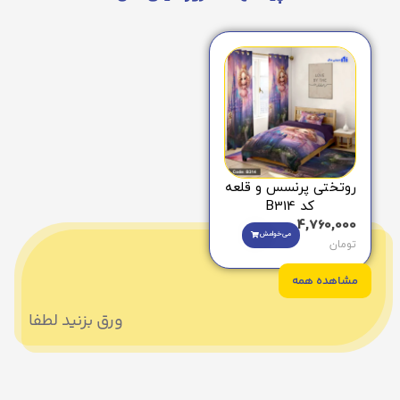
روتختی پرنسس و قلعه
کد B314
4,760,000
می‌خوامش
تومان
مشاهده همه
ورق بزنید لطفا