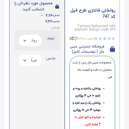
محصول مورد نظرتان را
انتخاب کنید
روتختی فانتزی طرح فیل
–
4,760,000
کد 747
7,320,000
Fantasy bedspread with
تومان
elephant design code 747
ابعاد
(بدون دیدگاه)





فروشگاه اینترنتی مینی
مال { توضیحات کامل}
جنس
محصولات مینی‌ مال پس از ثبت
سفارش، با دقت و کیفیت بالا
طی:
روتختی یکنفره و پرده و
تابلو 10 الی 12 روزکاری
روتختی یک و نیم نفره و
دونفره 14 الی 16 روزکاری
فرشینه و کاور فرش تا
4 هفته کاری