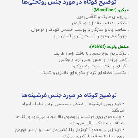
توضیح کوتاه در مورد جنس روتختی‌ها
میکرو (Microfiber):
ـ پارچه‌ای سبک و تنفّس‌پذیر
ـ خنک و مناسب فصل‌های گرم‌تر
ـ لطافت بالا و سازگار با پوست حساس کودک و نوجوان
ـ چروک‌نمی‌شود و شست‌وشوی آسان دارد
مخمل ولوت (Velvet):
ـ نازک‌ترین نوع مخمل با بافت راه‌راه ظریف
ـ کمی پرزدار با حس لمس نرم و لوکس
ـ گرمای بیشتر نسبت به میکرو
ـ مناسب فضاهای گرم و دکورهای فانتزی و شیک
توضیح کوتاه در مورد جنس فرشینه‌ها
• لایه رویی فرشینه از مخمل و سطحی نرم و لطیف ایجاد
می‌کند
• چاپ طرح روی فرشینه با وضوح بالا انجام می‌شود و رنگ‌ها
شفاف و ماندگار باقی می‌مانند
• لایه زیرین معمولاً ترمزدار یا لاتکس‌دار است و از سر خوردن
روی سطوح صاف جلوگیری می‌کند