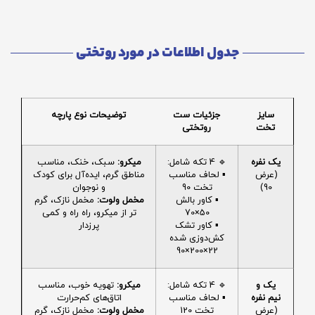
جدول اطلاعات در مورد روتختی
سایز
جزئیات ست
توضیحات نوع پارچه
تخت
روتختی
یک نفره
🔹 4 تکه شامل:
میکرو:
سبک، خنک، مناسب
(عرض
▪️ لحاف مناسب
مناطق گرم، ایده‌آل برای کودک
90)
تخت 90
و نوجوان
▪️ کاور بالش
مخمل ولوت:
مخمل نازک، گرم
50×70
تر از میکرو، راه راه و کمی
▪️ کاور تشک
پرزدار
کش‌دوزی شده
22×200×90
یک و
🔹 4 تکه شامل:
میکرو:
تهویه خوب، مناسب
نیم نفره
▪️ لحاف مناسب
اتاق‌های کم‌حرارت
(عرض
تخت 120
مخمل ولوت:
مخمل نازک، گرم