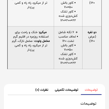
120)
▪️ کاور بالش
تر از میکرو، راه راه و کمی
50×70
پرزدار
▪️ کاور تشک
کش‌دوزی شده
22×200×120
دو نفره
🔹 6 تکه شامل:
میکرو:
خنک و راحت برای
(عرض
▪️ لحاف مناسب
استفاده روزمره در اقلیم گرم
160)
تخت 160
مخمل ولوت:
مخمل نازک، گرم
▪️ کاور بالش
تر از میکرو، راه راه و کمی
50×70
پرزدار
▪️ کاور تشک
کش‌دوزی شده
22×200×160
توضیحات
توضیحات تکمیلی
نظرات (0)
توضیحات