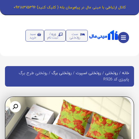
کانال ارتباطی با مینی مال در پیام‌رسان بله ( کلیک کنید) 09218315396
ست
ورود/
سبد
روتختی
ثبت نام
خرید
/
/
/
/ روتختی طرح برگ
خانه
روتختی
روتختی اسپرت
روتختی برگ
پاییزی کد R926