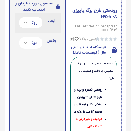
محصول مورد نظرتان را
انتخاب کنید
روتختی طرح برگ پاییزی
کد R926
ابعاد
Fall leaf design bedspread
code R929
(بدون دیدگاه)





جنس
فروشگاه اینترنتی مینی
مال { توضیحات کامل}
محصولات مینی‌ مال پس از ثبت
سفارش، با دقت و کیفیت بالا
طی:
روتختی یکنفره و پرده و
تابلو 10 الی 12 روزکاری
روتختی یک و نیم نفره و
دونفره 14 الی 16 روزکاری
فرشینه و کاور فرش تا
4 هفته کاری