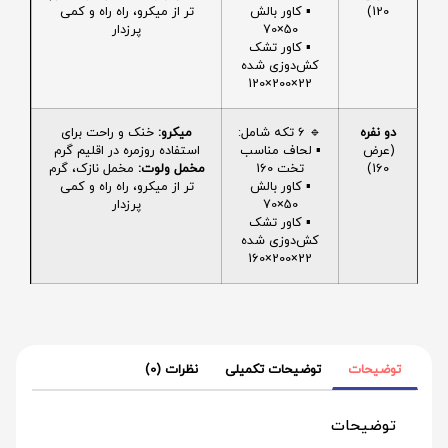
120)
▪️ کاور بالش
تر از میکرو، راه راه و کمی
50×70
پرزدار
▪️ کاور تشک
کش‌دوزی شده
22×200×120
دو نفره
🔹 6 تکه شامل:
میکرو:
خنک و راحت برای
(عرض
▪️ لحاف مناسب
استفاده روزمره در اقلیم گرم
160)
تخت 160
مخمل ولوت:
مخمل نازک، گرم
▪️ کاور بالش
تر از میکرو، راه راه و کمی
50×70
پرزدار
▪️ کاور تشک
کش‌دوزی شده
22×200×160
توضیحات
توضیحات تکمیلی
نظرات (0)
توضیحات