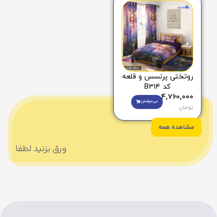
روتختی پرنسس و قلعه
کد B314
4,760,000
می‌خوامش
تومان
مشاهده همه
ورق بزنید لطفا