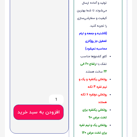
تولید و آماده ارسال
می‌شوند تا شما بهترین
کیفیت و سفارشی‌سازی
را تجربه کنید.
(5شنبه و جمعه و ایام
تعطیل جز روزکاری
محاسبه نمیشود)
کاور کشدوزها مناسب
تشک با ا
رتفاع 20 الی
22
سانت هستند
روتختی یکنفره و یک و
نیم نفره 4 تکه
روتختی دونفره 6 تکه
هستند
روتختی یکنفره برای
افزودن به سبد خرید
تخت عرض 90
روتختی یک و نیم نفره
برای تخت عرض 120