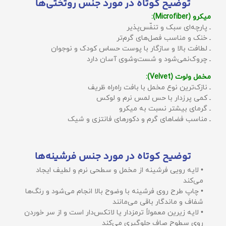
توضیح کوتاه در مورد جنس روتختی‌ها
میکرو (Microfiber):
ـ پارچه‌ای سبک و تنفّس‌پذیر
ـ خنک و مناسب فصل‌های گرم‌تر
ـ لطافت بالا و سازگار با پوست حساس کودک و نوجوان
ـ چروک‌نمی‌شود و شست‌وشوی آسان دارد
مخمل ولوت (Velvet):
ـ نازک‌ترین نوع مخمل با بافت راه‌راه ظریف
ـ کمی پرزدار با حس لمس نرم و لوکس
ـ گرمای بیشتر نسبت به میکرو
ـ مناسب فضاهای گرم و دکورهای فانتزی و شیک
توضیح کوتاه در مورد جنس فرشینه‌ها
• لایه رویی فرشینه از مخمل و سطحی نرم و لطیف ایجاد
می‌کند
• چاپ طرح روی فرشینه با وضوح بالا انجام می‌شود و رنگ‌ها
شفاف و ماندگار باقی می‌مانند
• لایه زیرین معمولاً ترمزدار یا لاتکس‌دار است و از سر خوردن
روی سطوح صاف جلوگیری می‌کند