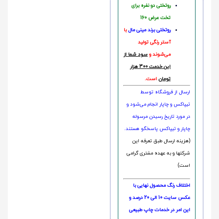
روتختی دو نفره برای
تخت عرض 160
روتختی‌
برند مینی مال
با
آستر رنگی تولید
می‌شوند و
سود شما از
این خدمت 300 هزار
تومان
است.
ارسال از فروشگاه توسط
تیپاکس و چاپار انجام می‌شود و
در مورد تاریخ رسیدن مرسوله
چاپار و تیپاکس پاسخگو هستند.
(هزینه ارسال طبق تعرفه این
شرکتها و به عهده مشتری گرامی
است)
اختلاف رنگ محصول نهایی با
عکس سایت 10 الی 20 درصد و
این امر در خدمات چاپ طبیعی