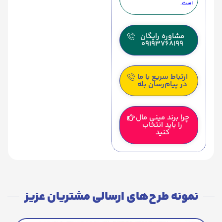
است.
مشاوره رایگان
09193768199
ارتباط سریع با ما
در پیام‌رسان بله
چرا برند مینی مال
را باید انتخاب
کنید
نمونه طرح‌های ارسالی مشتریان عزیز