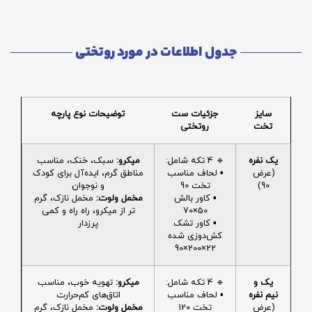
جدول اطلاعات در مورد روتختی
سایز
جزئیات ست
توضیحات نوع پارچه
تخت
روتختی
یک نفره
🔹 4 تکه شامل:
میکرو:
سبک، خنک، مناسب
(عرض
▪️ لحاف مناسب
مناطق گرم، ایده‌آل برای کودک
90)
تخت 90
و نوجوان
▪️ کاور بالش
مخمل ولوت:
مخمل نازک، گرم
50×70
تر از میکرو، راه راه و کمی
▪️ کاور تشک
پرزدار
کش‌دوزی شده
22×200×90
یک و
🔹 4 تکه شامل:
میکرو:
تهویه خوب، مناسب
نیم نفره
▪️ لحاف مناسب
اتاق‌های کم‌حرارت
(عرض
تخت 120
مخمل ولوت:
مخمل نازک، گرم