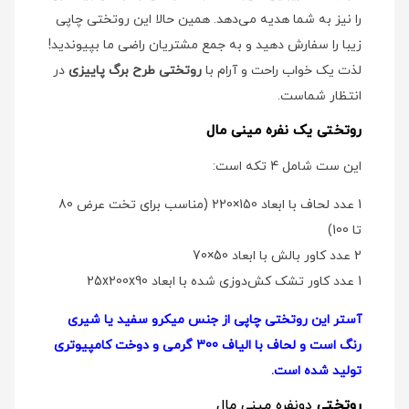
را نیز به شما هدیه می‌دهد. همین حالا این روتختی چاپی
زیبا را سفارش دهید و به جمع مشتریان راضی ما بپیوندید!
لذت یک خواب راحت و آرام با
روتختی طرح برگ پاییزی
در
انتظار شماست.
روتختی یک نفره مینی مال
این ست شامل 4 تکه است:
1 عدد لحاف با ابعاد 150×220 (مناسب برای تخت عرض 80
تا 100)
2 عدد کاور بالش با ابعاد 50×70
1 عدد کاور تشک کش‌دوزی شده با ابعاد 25x200x90
آستر این روتختی چاپی از جنس میکرو سفید یا شیری
رنگ است و لحاف با الیاف 300 گرمی و دوخت کامپیوتری
تولید شده است.
روتختی
دو‌نفره مینی مال