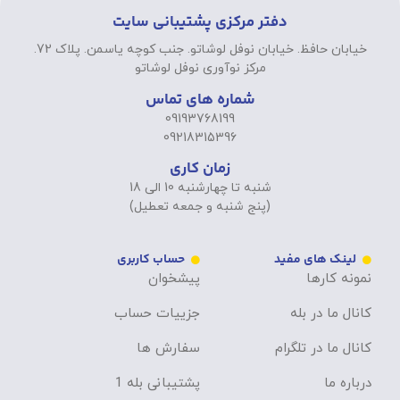
دفتر مرکزی پشتیبانی سایت
خیابان حافظ. خیابان نوفل لوشاتو. جنب کوچه یاسمن. پلاک 72.
مرکز نوآوری نوفل لوشاتو
شماره های تماس
09193768199
09218315396
زمان کاری
شنبه تا چهارشنبه 10 الی 18
(پنج شنبه و جمعه تعطیل)
لینک های مفید
حساب کاربری
نمونه کارها
پیشخوان
کانال ما در بله
جزییات حساب
کانال ما در تلگرام
سفارش ها
درباره ما
پشتیبانی بله 1