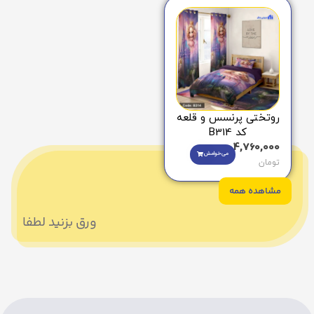
روتختی پرنسس و قلعه
کد B314
4,760,000
می‌خوامش
تومان
مشاهده همه
ورق بزنید لطفا