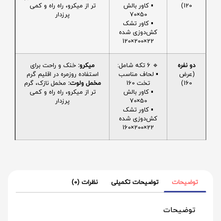
120)
▪️ کاور بالش
تر از میکرو، راه راه و کمی
50×70
پرزدار
▪️ کاور تشک
کش‌دوزی شده
22×200×120
دو نفره
🔹 6 تکه شامل:
میکرو:
خنک و راحت برای
(عرض
▪️ لحاف مناسب
استفاده روزمره در اقلیم گرم
160)
تخت 160
مخمل ولوت:
مخمل نازک، گرم
▪️ کاور بالش
تر از میکرو، راه راه و کمی
50×70
پرزدار
▪️ کاور تشک
کش‌دوزی شده
22×200×160
توضیحات
توضیحات تکمیلی
نظرات (0)
توضیحات