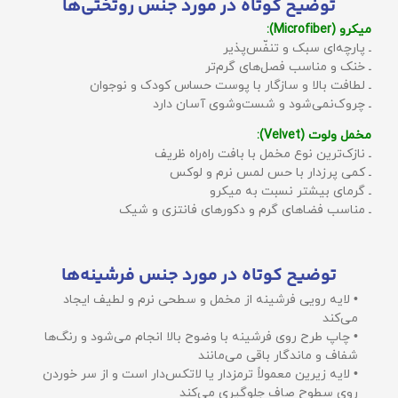
توضیح کوتاه در مورد جنس روتختی‌ها
میکرو (Microfiber):
ـ پارچه‌ای سبک و تنفّس‌پذیر
ـ خنک و مناسب فصل‌های گرم‌تر
ـ لطافت بالا و سازگار با پوست حساس کودک و نوجوان
ـ چروک‌نمی‌شود و شست‌وشوی آسان دارد
مخمل ولوت (Velvet):
ـ نازک‌ترین نوع مخمل با بافت راه‌راه ظریف
ـ کمی پرزدار با حس لمس نرم و لوکس
ـ گرمای بیشتر نسبت به میکرو
ـ مناسب فضاهای گرم و دکورهای فانتزی و شیک
توضیح کوتاه در مورد جنس فرشینه‌ها
• لایه رویی فرشینه از مخمل و سطحی نرم و لطیف ایجاد
می‌کند
• چاپ طرح روی فرشینه با وضوح بالا انجام می‌شود و رنگ‌ها
شفاف و ماندگار باقی می‌مانند
• لایه زیرین معمولاً ترمزدار یا لاتکس‌دار است و از سر خوردن
روی سطوح صاف جلوگیری می‌کند