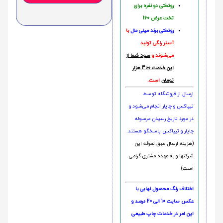
روتختی دو نفره برای
تخت عرض 160
روتختی‌
برند مینی مال
با
آستر رنگی تولید
می‌شوند و
سود شما از
این خدمت 300 هزار
تومان
است.
ارسال از فروشگاه توسط
تیپاکس و چاپار انجام می‌شود و
در مورد تاریخ رسیدن مرسوله
چاپار و تیپاکس پاسخگو هستند.
(هزینه ارسال طبق تعرفه این
شرکتها و به عهده مشتری گرامی
است)
اختلاف رنگ محصول نهایی با
عکس سایت 10 الی 20 درصد و
این امر در خدمات چاپ طبیعی