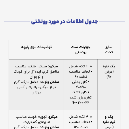
جدول اطلاعات در مورد روتختی
سایز
جزئیات ست
توضیحات نوع پارچه
تخت
روتختی
یک نفره
🔹 4 تکه شامل:
میکرو:
سبک، خنک، مناسب
(عرض
▪️ لحاف مناسب
مناطق گرم، ایده‌آل برای کودک
90)
تخت 90
و نوجوان
▪️ کاور بالش
مخمل ولوت:
مخمل نازک، گرم
50×70
تر از میکرو، راه راه و کمی
▪️ کاور تشک
پرزدار
کش‌دوزی شده
22×200×90
یک و
🔹 4 تکه شامل:
میکرو:
تهویه خوب، مناسب
نیم نفره
▪️ لحاف مناسب
اتاق‌های کم‌حرارت
(عرض
تخت 120
مخمل ولوت:
مخمل نازک، گرم