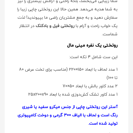
شما زیبایی می‌بخشد، بلکه راحتی و آرامش بیشتری را نیز
به شما هدیه می‌دهد. همین حالا این روتختی چاپی زیبا را
سفارش دهید و به جمع مشتریان راضی ما بپیوندید! لذت
یک خواب راحت و آرام با
روتختی فیل و بادکنک
در انتظار
شماست.
روتختی یک نفره مینی مال
این ست شامل 4 تکه است:
1 عدد لحاف با ابعاد 150×220 (مناسب برای تخت عرض 80
تا 100)
2 عدد کاور بالش با ابعاد 50×70
1 عدد کاور تشک کش‌دوزی شده با ابعاد 25x200x90
آستر این روتختی چاپی از جنس میکرو سفید یا شیری
رنگ است و لحاف با الیاف 300 گرمی و دوخت کامپیوتری
تولید شده است.