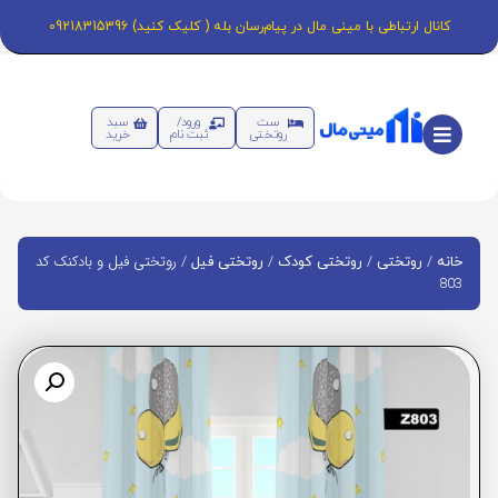
کانال ارتباطی با مینی مال در پیام‌رسان بله ( کلیک کنید) 09218315396
ست
ورود/
سبد
روتختی
ثبت نام
خرید
/
/
/
/ روتختی فیل و بادکنک کد
خانه
روتختی
روتختی کودک
روتختی فیل
803