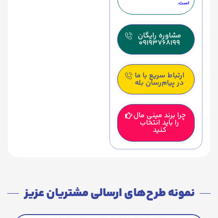
است.
مشاوره رایگان
09193768199
ارتباط سریع با ما
در پیام‌رسان بله
چرا برند مینی مال
را باید انتخاب
کنید
نمونه طرح‌های ارسالی مشتریان عزیز