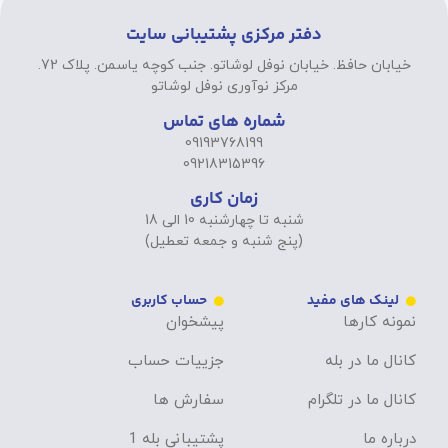
دفتر مرکزی پشتیبانی سایت
خیابان حافظ. خیابان نوفل لوشاتو. جنب کوچه یاسمن. پلاک 72.
مرکز نوآوری نوفل لوشاتو
شماره های تماس
09193768199
09218315396
زمان کاری
شنبه تا چهارشنبه 10 الی 18
(پنج شنبه و جمعه تعطیل)
لینک های مفید
حساب کاربری
نمونه کارها
پیشخوان
کانال ما در بله
جزییات حساب
کانال ما در تلگرام
سفارش ها
درباره ما
پشتیبانی بله 1