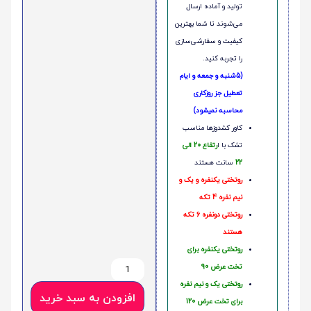
تولید و آماده ارسال
می‌شوند تا شما بهترین
کیفیت و سفارشی‌سازی
را تجربه کنید.
(5شنبه و جمعه و ایام
تعطیل جز روزکاری
محاسبه نمیشود)
کاور کشدوزها مناسب
تشک با ا
رتفاع 20 الی
22
سانت هستند
روتختی یکنفره و یک و
نیم نفره 4 تکه
روتختی دونفره 6 تکه
هستند
روتختی یکنفره برای
تخت عرض 90
روتختی یک و نیم نفره
افزودن به سبد خرید
برای تخت عرض 120