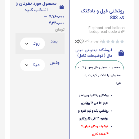
محصول مورد نظرتان را
انتخاب کنید
روتختی فیل و بادکنک
–
4,760,000
کد 803
7,320,000
Elephant and balloon
تومان
bedspread code 803
ابعاد
(بدون دیدگاه)





فروشگاه اینترنتی مینی
مال { توضیحات کامل}
جنس
محصولات مینی‌ مال پس از ثبت
سفارش، با دقت و کیفیت بالا
طی:
روتختی یکنفره و پرده و
تابلو 10 الی 12 روزکاری
روتختی یک و نیم نفره و
دونفره 14 الی 16 روزکاری
فرشینه و کاور فرش تا
4 هفته کاری