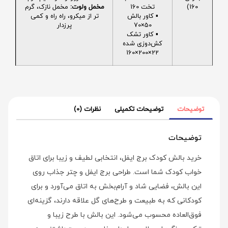
160)
تخت 160
مخمل ولوت:
مخمل نازک، گرم
▪️ کاور بالش
تر از میکرو، راه راه و کمی
50×70
پرزدار
▪️ کاور تشک
کش‌دوزی شده
22×200×160
توضیحات
توضیحات تکمیلی
نظرات (0)
توضیحات
خرید بالش کودک برج ایفل، انتخابی لطیف و زیبا برای اتاق
خواب کودک شما است. طراحی برج ایفل و چتر جذاب روی
این بالش، فضایی شاد و آرام‌بخش به اتاق می‌آورد و برای
کودکانی که به طبیعت و طرح‌های گل علاقه دارند، گزینه‌ای
فوق‌العاده محسوب می‌شود. این بالش با طرح زیبا و