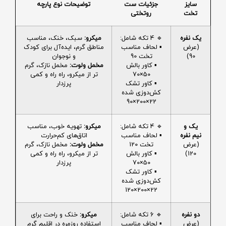
سایز
جزئیات ست
توضیحات نوع پارچه
تخت
روتختی
یک نفره
🔹 4 تکه شامل:
میکرو:
سبک، خنک، مناسب
(عرض
▪️ لحاف مناسب
مناطق گرم، ایده‌آل برای کودک
90)
تخت 90
و نوجوان
▪️ کاور بالش
مخمل ولوت:
مخمل نازک، گرم
50×70
تر از میکرو، راه راه و کمی
▪️ کاور تشک
پرزدار
کش‌دوزی شده
22×200×90
یک و
🔹 4 تکه شامل:
میکرو:
تهویه خوب، مناسب
نیم نفره
▪️ لحاف مناسب
اتاق‌های کم‌حرارت
(عرض
تخت 120
مخمل ولوت:
مخمل نازک، گرم
120)
▪️ کاور بالش
تر از میکرو، راه راه و کمی
50×70
پرزدار
▪️ کاور تشک
کش‌دوزی شده
22×200×120
دو نفره
🔹 6 تکه شامل:
میکرو:
خنک و راحت برای
(عرض
▪️ لحاف مناسب
استفاده روزمره در اقلیم گرم