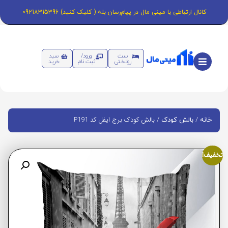
کانال ارتباطی با مینی مال در پیام‌رسان بله ( کلیک کنید) 09218315396
ست
ورود/
سبد
روتختی
ثبت نام
خرید
/
/ بالش کودک برج ایفل کد P191
خانه
بالش کودک
تخفیف!