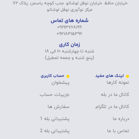
خیابان حافظ. خیابان نوفل لوشاتو. جنب کوچه یاسمن. پلاک 72.
مرکز نوآوری نوفل لوشاتو
شماره های تماس
09193768199
09218315396
زمان کاری
شنبه تا چهارشنبه 10 الی 18
(پنج شنبه و جمعه تعطیل)
لینک های مفید
حساب کاربری
نمونه کارها
پیشخوان
کانال ما در بله
جزییات حساب
کانال ما در تلگرام
سفارش ها
درباره ما
پشتیبانی بله 1
تماس با ما
پشتیبانی بله 2