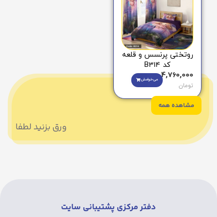
روتختی پرنسس و قلعه
کد B314
4,760,000
می‌خوامش
تومان
مشاهده همه
ورق بزنید لطفا
دفتر مرکزی پشتیبانی سایت