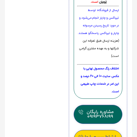
تومان
است.
ارسال از فروشگاه توسط
تیپاکس و چاپار انجام می‌شود و
در مورد تاریخ رسیدن مرسوله
چاپار و تیپاکس پاسخگو هستند.
(هزینه ارسال طبق تعرفه این
شرکتها و به عهده مشتری گرامی
است)
اختلاف رنگ محصول نهایی با
عکس سایت 10 الی 20 درصد و
این امر در خدمات چاپ طبیعی
است.
مشاوره رایگان
09193768199