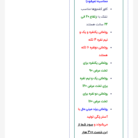
محاسبه نمیشود)
کاور کشدوزها مناسب
تشک با ا
رتفاع 20 الی
22
سانت هستند
روتختی یکنفره و یک و
نیم نفره 4 تکه
روتختی دونفره 6 تکه
هستند
روتختی یکنفره برای
تخت عرض 90
روتختی یک و نیم نفره
برای تخت عرض 120
روتختی دو نفره برای
تخت عرض 160
روتختی‌
برند مینی مال
با
آستر رنگی تولید
می‌شوند و
سود شما از
این خدمت 300 هزار