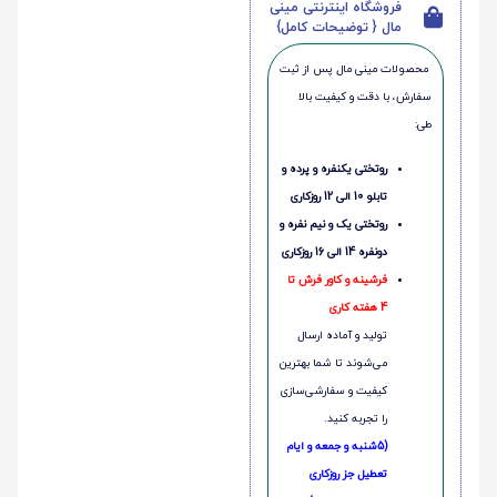
فروشگاه اینترنتی مینی
مال { توضیحات کامل}
محصولات مینی‌ مال پس از ثبت
سفارش، با دقت و کیفیت بالا
طی:
روتختی یکنفره و پرده و
تابلو 10 الی 12 روزکاری
روتختی یک و نیم نفره و
دونفره 14 الی 16 روزکاری
فرشینه و کاور فرش تا
4 هفته کاری
تولید و آماده ارسال
می‌شوند تا شما بهترین
کیفیت و سفارشی‌سازی
را تجربه کنید.
(5شنبه و جمعه و ایام
تعطیل جز روزکاری