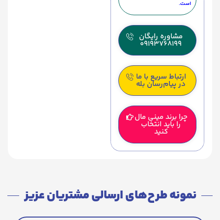
است.
مشاوره رایگان
09193768199
ارتباط سریع با ما
در پیام‌رسان بله
چرا برند مینی مال
را باید انتخاب
کنید
نمونه طرح‌های ارسالی مشتریان عزیز