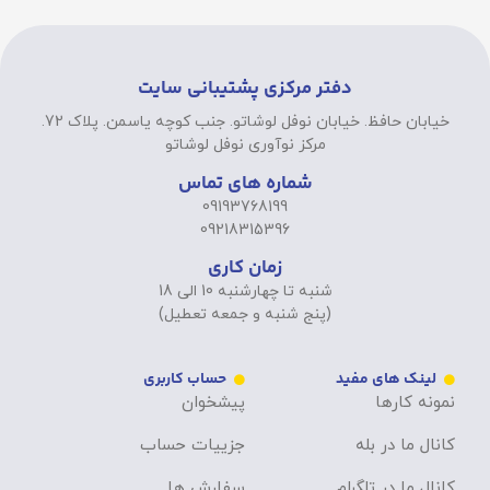
دفتر مرکزی پشتیبانی سایت
خیابان حافظ. خیابان نوفل لوشاتو. جنب کوچه یاسمن. پلاک 72.
مرکز نوآوری نوفل لوشاتو
شماره های تماس
09193768199
09218315396
زمان کاری
شنبه تا چهارشنبه 10 الی 18
(پنج شنبه و جمعه تعطیل)
لینک های مفید
حساب کاربری
نمونه کارها
پیشخوان
کانال ما در بله
جزییات حساب
کانال ما در تلگرام
سفارش ها