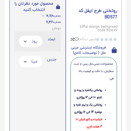
محصول مورد نظرتان را
انتخاب کنید
روتختی طرح ایفل کد
–
4,760,000
BD577
7,320,000
Eiffel design bedspread
تومان
code BD577
ابعاد
(بدون دیدگاه)





فروشگاه اینترنتی مینی
مال { توضیحات کامل}
جنس
محصولات مینی‌ مال پس از ثبت
سفارش، با دقت و کیفیت بالا
طی:
روتختی یکنفره و پرده و
تابلو 10 الی 12 روزکاری
روتختی یک و نیم نفره و
دونفره 14 الی 16 روزکاری
فرشینه و کاور فرش تا
4 هفته کاری