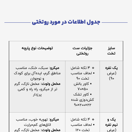
جدول اطلاعات در مورد روتختی
سایز
جزئیات ست
توضیحات نوع پارچه
تخت
روتختی
یک نفره
🔹 4 تکه شامل:
میکرو:
سبک، خنک، مناسب
(عرض
▪️ لحاف مناسب
مناطق گرم، ایده‌آل برای کودک
90)
تخت 90
و نوجوان
▪️ کاور بالش
مخمل ولوت:
مخمل نازک، گرم
50×70
تر از میکرو، راه راه و کمی
▪️ کاور تشک
پرزدار
کش‌دوزی شده
22×200×90
یک و
🔹 4 تکه شامل:
میکرو:
تهویه خوب، مناسب
نیم نفره
▪️ لحاف مناسب
اتاق‌های کم‌حرارت
(عرض
تخت 120
مخمل ولوت:
مخمل نازک، گرم