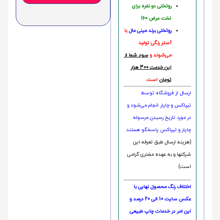
روتختی دو نفره برای
تخت عرض 160
روتختی‌
برند مینی مال
با
آستر رنگی تولید
می‌شوند و
سود شما از
این خدمت 300 هزار
تومان
است.
ارسال از فروشگاه توسط
تیپاکس و چاپار انجام می‌شود و
در مورد تاریخ رسیدن مرسوله
چاپار و تیپاکس پاسخگو هستند.
(هزینه ارسال طبق تعرفه این
شرکتها و به عهده مشتری گرامی
است)
اختلاف رنگ محصول نهایی با
عکس سایت 10 الی 20 درصد و
این امر در خدمات چاپ طبیعی