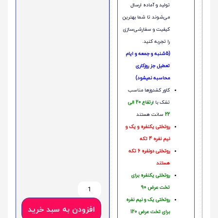
تولید و آماده ارسال
می‌شوند تا شما بهترین
کیفیت و سفارشی‌سازی
را تجربه کنید.
(5شنبه و جمعه و ایام
تعطیل جز روزکاری
محاسبه نمیشود)
کاور کشدوزها مناسب
تشک با ا
رتفاع 20 الی
22
سانت هستند
روتختی یکنفره و یک و
نیم نفره 4 تکه
روتختی دونفره 6 تکه
هستند
روتختی یکنفره برای
تخت عرض 90
روتختی یک و نیم نفره
افزودن به سبد خرید
برای تخت عرض 120