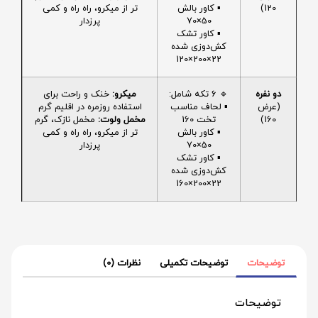
120)
▪️ کاور بالش
تر از میکرو، راه راه و کمی
50×70
پرزدار
▪️ کاور تشک
کش‌دوزی شده
22×200×120
دو نفره
🔹 6 تکه شامل:
میکرو:
خنک و راحت برای
(عرض
▪️ لحاف مناسب
استفاده روزمره در اقلیم گرم
160)
تخت 160
مخمل ولوت:
مخمل نازک، گرم
▪️ کاور بالش
تر از میکرو، راه راه و کمی
50×70
پرزدار
▪️ کاور تشک
کش‌دوزی شده
22×200×160
توضیحات
توضیحات تکمیلی
نظرات (0)
توضیحات