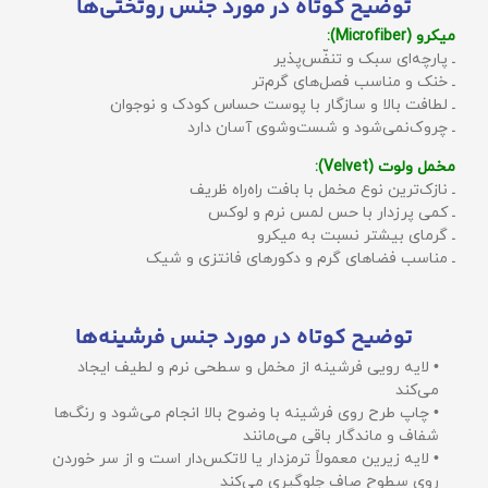
توضیح کوتاه در مورد جنس روتختی‌ها
میکرو (Microfiber):
ـ پارچه‌ای سبک و تنفّس‌پذیر
ـ خنک و مناسب فصل‌های گرم‌تر
ـ لطافت بالا و سازگار با پوست حساس کودک و نوجوان
ـ چروک‌نمی‌شود و شست‌وشوی آسان دارد
مخمل ولوت (Velvet):
ـ نازک‌ترین نوع مخمل با بافت راه‌راه ظریف
ـ کمی پرزدار با حس لمس نرم و لوکس
ـ گرمای بیشتر نسبت به میکرو
ـ مناسب فضاهای گرم و دکورهای فانتزی و شیک
توضیح کوتاه در مورد جنس فرشینه‌ها
• لایه رویی فرشینه از مخمل و سطحی نرم و لطیف ایجاد
می‌کند
• چاپ طرح روی فرشینه با وضوح بالا انجام می‌شود و رنگ‌ها
شفاف و ماندگار باقی می‌مانند
• لایه زیرین معمولاً ترمزدار یا لاتکس‌دار است و از سر خوردن
روی سطوح صاف جلوگیری می‌کند