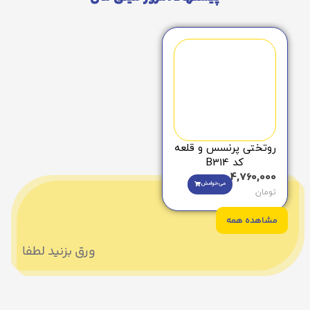
روتختی پرنسس و قلعه
کد B314
4,760,000
می‌خوامش
تومان
مشاهده همه
ورق بزنید لطفا