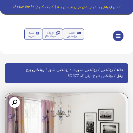
کانال ارتباطی با مینی مال در پیام‌رسان بله ( کلیک کنید) 09218315396
ست
ورود/
سبد
روتختی
ثبت نام
خرید
/
/
/
/
خانه
روتختی
روتختی اسپرت
روتختی شهر
روتختی برج
/ روتختی طرح ایفل کد BD577
ایفل