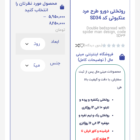
محصول مورد نظرتان را
انتخاب کنید
روتختی دورو طرح مرد
–
5,950,000
عنکبوتی کد SD34
8,250,000
Double bedspread with
تومان
spider man design, code
SD34
ابعاد
(بدون دیدگاه)





فروشگاه اینترنتی مینی
مال { توضیحات کامل}
جنس
محصولات مینی‌ مال پس از ثبت
سفارش، با دقت و کیفیت بالا
طی:
روتختی یکنفره و پرده و
تابلو 10 الی 12 روزکاری
روتختی یک و نیم نفره و
دونفره 14 الی 16 روزکاری
فرشینه و کاور فرش تا
4 هفته کاری