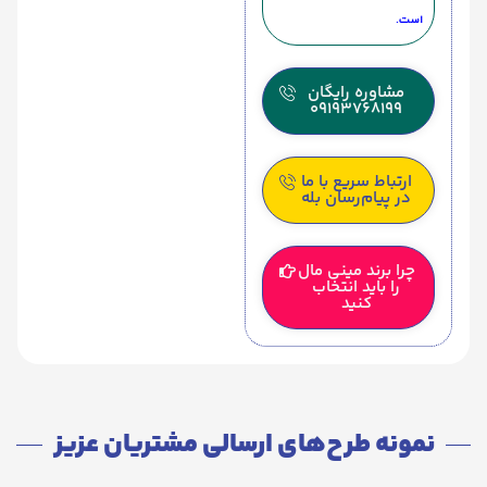
است.
مشاوره رایگان
09193768199
ارتباط سریع با ما
در پیام‌رسان بله
چرا برند مینی مال
را باید انتخاب
کنید
نمونه طرح‌های ارسالی مشتریان عزیز