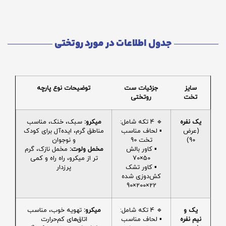
جدول اطلاعات در مورد روتختی
سایز
جزئیات ست
توضیحات نوع پارچه
تخت
روتختی
یک نفره
🔹 4 تکه شامل:
میکرو:
سبک، خنک، مناسب
(عرض
▪️ لحاف مناسب
مناطق گرم، ایده‌آل برای کودک
90)
تخت 90
و نوجوان
▪️ کاور بالش
مخمل ولوت:
مخمل نازک، گرم
50×70
تر از میکرو، راه راه و کمی
▪️ کاور تشک
پرزدار
کش‌دوزی شده
22×200×90
یک و
🔹 4 تکه شامل:
میکرو:
تهویه خوب، مناسب
نیم نفره
▪️ لحاف مناسب
اتاق‌های کم‌حرارت