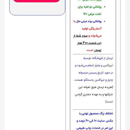
روتختی دو نفره برای
تخت عرض 160
روتختی‌
برند مینی مال
با
آستر رنگی تولید
می‌شوند و
سود شما از
این خدمت 300 هزار
تومان
است.
ارسال از فروشگاه توسط
تیپاکس و چاپار انجام می‌شود و
در مورد تاریخ رسیدن مرسوله
چاپار و تیپاکس پاسخگو هستند.
(هزینه ارسال طبق تعرفه این
شرکتها و به عهده مشتری گرامی
است)
اختلاف رنگ محصول نهایی با
عکس سایت 10 الی 20 درصد و
این امر در خدمات چاپ طبیعی