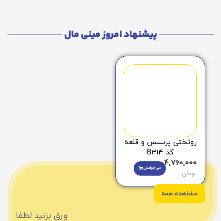
پیشنهاد امروز مینی مال
روتختی پرنسس و قلعه
کد B314
4,760,000
می‌خوامش
تومان
مشاهده همه
ورق بزنید لطفا