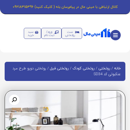
کانال ارتباطی با مینی مال در پیام‌رسان بله ( کلیک کنید) 09218315396
ست
ورود/
سبد
روتختی
ثبت نام
خرید
/
/
/
/ روتختی دورو طرح مرد
خانه
روتختی
روتختی کودک
روتختی فیل
عنکبوتی کد SD34