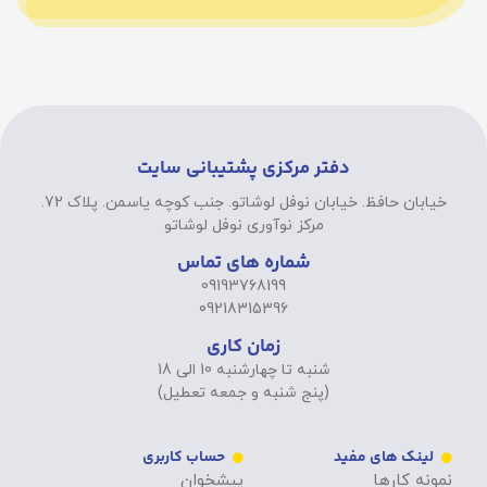
دفتر مرکزی پشتیبانی سایت
خیابان حافظ. خیابان نوفل لوشاتو. جنب کوچه یاسمن. پلاک 72.
مرکز نوآوری نوفل لوشاتو
شماره های تماس
09193768199
09218315396
زمان کاری
شنبه تا چهارشنبه 10 الی 18
(پنج شنبه و جمعه تعطیل)
لینک های مفید
حساب کاربری
نمونه کارها
پیشخوان