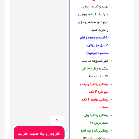
تولید و آماده ارسال
می‌شوند تا شما بهترین
کیفیت و سفارشی‌سازی
را تجربه کنید.
(5شنبه و جمعه و ایام
تعطیل جز روزکاری
محاسبه نمیشود)
کاور کشدوزها مناسب
تشک با ا
رتفاع 20 الی
22
سانت هستند
روتختی یکنفره و یک و
نیم نفره 4 تکه
روتختی دونفره 6 تکه
هستند
روتختی یکنفره برای
تخت عرض 90
روتختی یک و نیم نفره
افزودن به سبد خرید
برای تخت عرض 120