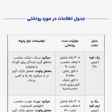
جدول اطلاعات در مورد روتختی
سایز
جزئیات ست
توضیحات نوع پارچه
تخت
روتختی
یک نفره
🔹 4 تکه شامل:
میکرو:
سبک، خنک، مناسب
(عرض
▪️ لحاف مناسب
مناطق گرم، ایده‌آل برای کودک
90)
تخت 90
و نوجوان
▪️ کاور بالش
مخمل ولوت:
مخمل نازک، گرم
50×70
تر از میکرو، راه راه و کمی
▪️ کاور تشک
پرزدار
کش‌دوزی شده
22×200×90
یک و
🔹 4 تکه شامل:
میکرو:
تهویه خوب، مناسب
نیم نفره
▪️ لحاف مناسب
اتاق‌های کم‌حرارت
(عرض
تخت 120
مخمل ولوت:
مخمل نازک، گرم