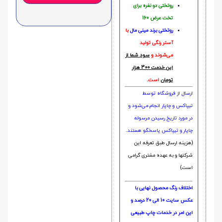
روتختی دو نفره برای
تخت عرض 160
روتختی‌
برند مینی مال
با
آستر رنگی تولید
می‌شوند و
سود شما از
این خدمت 300 هزار
تومان
است.
ارسال از فروشگاه توسط
تیپاکس و چاپار انجام می‌شود و
در مورد تاریخ رسیدن مرسوله
چاپار و تیپاکس پاسخگو هستند.
(هزینه ارسال طبق تعرفه این
شرکتها و به عهده مشتری گرامی
است)
اختلاف رنگ محصول نهایی با
عکس سایت 10 الی 20 درصد و
این امر در خدمات چاپ طبیعی