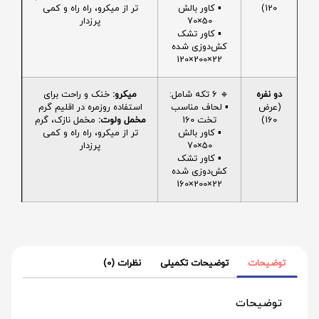
120)
▪️ کاور بالش
تر از میکرو، راه راه و کمی
50×70
پرزدار
▪️ کاور تشک
کش‌دوزی شده
22×200×120
دو نفره
🔹 6 تکه شامل:
میکرو:
خنک و راحت برای
(عرض
▪️ لحاف مناسب
استفاده روزمره در اقلیم گرم
160)
تخت 160
مخمل ولوت:
مخمل نازک، گرم
▪️ کاور بالش
تر از میکرو، راه راه و کمی
50×70
پرزدار
▪️ کاور تشک
کش‌دوزی شده
22×200×160
توضیحات
توضیحات تکمیلی
نظرات (0)
توضیحات