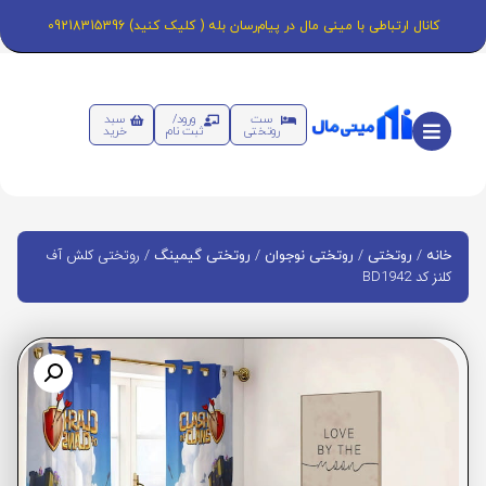
کانال ارتباطی با مینی مال در پیام‌رسان بله ( کلیک کنید) 09218315396
ست
ورود/
سبد
روتختی
ثبت نام
خرید
/
/
/
/ روتختی کلش آف
خانه
روتختی
روتختی نوجوان
روتختی گیمینگ
کلنز کد BD1942