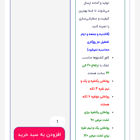
تولید و آماده ارسال
می‌شوند تا شما بهترین
کیفیت و سفارشی‌سازی
را تجربه کنید.
(5شنبه و جمعه و ایام
تعطیل جز روزکاری
محاسبه نمیشود)
کاور کشدوزها مناسب
تشک با ا
رتفاع 20 الی
22
سانت هستند
روتختی یکنفره و یک و
نیم نفره 4 تکه
روتختی دونفره 6 تکه
هستند
روتختی یکنفره برای
تخت عرض 90
روتختی یک و نیم نفره
افزودن به سبد خرید
برای تخت عرض 120