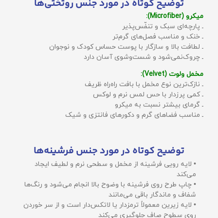
توضیح کوتاه در مورد جنس روتختی‌ها
میکرو (Microfiber):
ـ پارچه‌ای سبک و تنفّس‌پذیر
ـ خنک و مناسب فصل‌های گرم‌تر
ـ لطافت بالا و سازگار با پوست حساس کودک و نوجوان
ـ چروک‌نمی‌شود و شست‌وشوی آسان دارد
مخمل ولوت (Velvet):
ـ نازک‌ترین نوع مخمل با بافت راه‌راه ظریف
ـ کمی پرزدار با حس لمس نرم و لوکس
ـ گرمای بیشتر نسبت به میکرو
ـ مناسب فضاهای گرم و دکورهای فانتزی و شیک
توضیح کوتاه در مورد جنس فرشینه‌ها
• لایه رویی فرشینه از مخمل و سطحی نرم و لطیف ایجاد
می‌کند
• چاپ طرح روی فرشینه با وضوح بالا انجام می‌شود و رنگ‌ها
شفاف و ماندگار باقی می‌مانند
• لایه زیرین معمولاً ترمزدار یا لاتکس‌دار است و از سر خوردن
روی سطوح صاف جلوگیری می‌کند