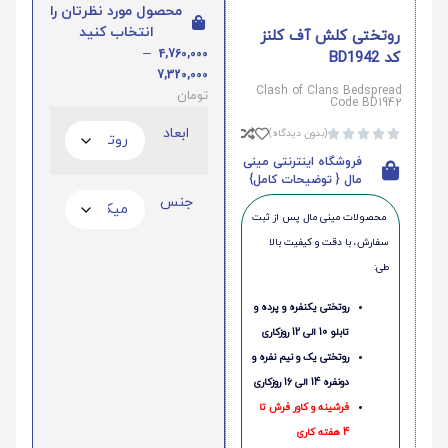
محصول مورد نظرتان را
انتخاب کنید
روتختی کلش آف کلنز
–
4,760,000
کد BD1942
7,320,000
Clash of Clans Bedspread
تومان
Code BD1942
ابعاد
(بدون دیدگاه)





فروشگاه اینترنتی مینی
مال { توضیحات کامل}
جنس
محصولات مینی‌ مال پس از ثبت
سفارش، با دقت و کیفیت بالا
طی:
روتختی یکنفره و پرده و
تابلو 10 الی 12 روزکاری
روتختی یک و نیم نفره و
دونفره 14 الی 16 روزکاری
فرشینه و کاور فرش تا
4 هفته کاری