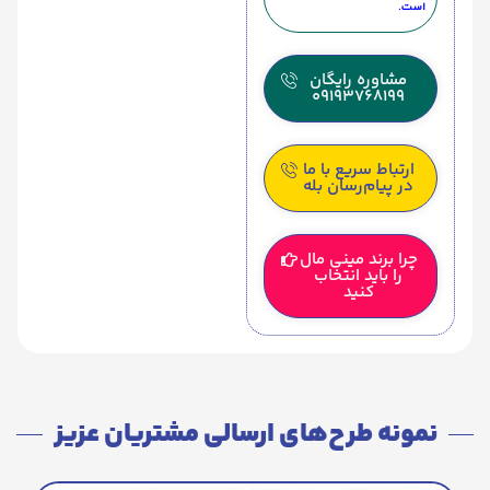
است.
مشاوره رایگان
09193768199
ارتباط سریع با ما
در پیام‌رسان بله
چرا برند مینی مال
را باید انتخاب
کنید
نمونه طرح‌های ارسالی مشتریان عزیز