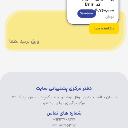
کد B314
4,760,000
می‌خوامش
تومان
مشاهده همه
ورق بزنید لطفا
دفتر مرکزی پشتیبانی سایت
خیابان حافظ. خیابان نوفل لوشاتو. جنب کوچه یاسمن. پلاک 72.
مرکز نوآوری نوفل لوشاتو
شماره های تماس
09193768199
09218315396