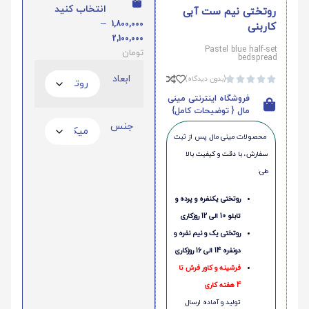
انتخاب کنید
روتختی نیم ست آبی
–
1,800,000
کاربنی
2,100,000
Pastel blue half-set
تومان
bedspread
ابعاد
(بدون دیدگاه)





فروشگاه اینترنتی مینی
مال { توضیحات کامل}
جنس
محصولات مینی‌ مال پس از ثبت
سفارش، با دقت و کیفیت بالا
طی:
روتختی یکنفره و پرده و
تابلو 10 الی 12 روزکاری
روتختی یک و نیم نفره و
دونفره 14 الی 16 روزکاری
فرشینه و کاور فرش تا
4 هفته کاری
تولید و آماده ارسال