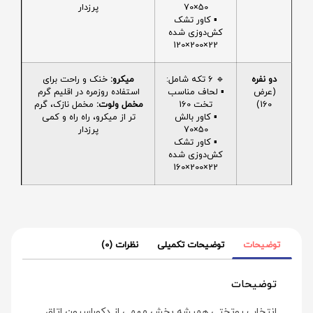
50×70
پرزدار
▪️ کاور تشک
کش‌دوزی شده
22×200×120
دو نفره
🔹 6 تکه شامل:
میکرو:
خنک و راحت برای
(عرض
▪️ لحاف مناسب
استفاده روزمره در اقلیم گرم
160)
تخت 160
مخمل ولوت:
مخمل نازک، گرم
▪️ کاور بالش
تر از میکرو، راه راه و کمی
50×70
پرزدار
▪️ کاور تشک
کش‌دوزی شده
22×200×160
توضیحات
توضیحات تکمیلی
نظرات (0)
توضیحات
انتخاب روتختی همیشه بخش مهمی از دکوراسیون اتاق