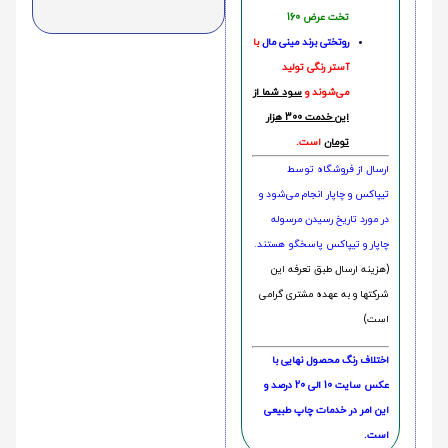
تخت عرض 160
روتختی‌
برند مینی مال
با
آستر رنگی تولید
می‌شوند و
سود شما از
این خدمت 300 هزار
تومان
است.
ارسال از فروشگاه توسط
تیپاکس و چاپار انجام می‌شود و
در مورد تاریخ رسیدن مرسوله
چاپار و تیپاکس پاسخگو هستند.
(هزینه ارسال طبق تعرفه این
شرکتها و به عهده مشتری گرامی
است)
اختلاف رنگ محصول نهایی با
عکس سایت 10 الی 20 درصد و
این امر در خدمات چاپ طبیعی
است.