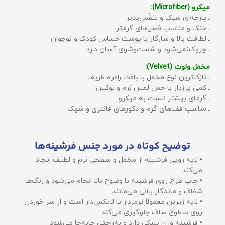
میکرو (Microfiber):
ـ پارچه‌ای سبک و تنفّس‌پذیر
ـ خنک و مناسب فصل‌های گرم‌تر
ـ لطافت بالا و سازگار با پوست حساس کودک و نوجوان
ـ چروک‌نمی‌شود و شست‌وشوی آسان دارد
مخمل ولوت (Velvet):
ـ نازک‌ترین نوع مخمل با بافت راه‌راه ظریف
ـ کمی پرزدار با حس لمس نرم و لوکس
ـ گرمای بیشتر نسبت به میکرو
ـ مناسب فضاهای گرم و دکورهای فانتزی و شیک
توضیح کوتاه در مورد جنس فرشینه‌ها
• لایه رویی فرشینه از مخمل و سطحی نرم و لطیف ایجاد
می‌کند
• چاپ طرح روی فرشینه با وضوح بالا انجام می‌شود و رنگ‌ها
شفاف و ماندگار باقی می‌مانند
• لایه زیرین معمولاً ترمزدار یا لاتکس‌دار است و از سر خوردن
روی سطوح صاف جلوگیری می‌کند
• فرشینه وزن سبکی دارد و به‌راحتی جابه‌جا می‌شود