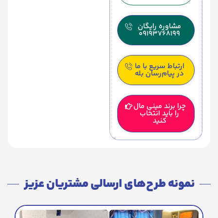
مشاوره رایگان
09193768199
ارتباط سریع با ما
در پیام‌رسان بله
چرا برند مینی مال
را باید انتخاب
کنید
نمونه طرح‌های ارسالی مشتریان عزیز