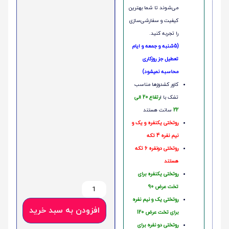
می‌شوند تا شما بهترین
کیفیت و سفارشی‌سازی
را تجربه کنید.
(5شنبه و جمعه و ایام
تعطیل جز روزکاری
محاسبه نمیشود)
کاور کشدوزها مناسب
تشک با ا
رتفاع 20 الی
22
سانت هستند
روتختی یکنفره و یک و
نیم نفره 4 تکه
روتختی دونفره 6 تکه
هستند
روتختی یکنفره برای
تخت عرض 90
روتختی یک و نیم نفره
افزودن به سبد خرید
برای تخت عرض 120
روتختی دو نفره برای