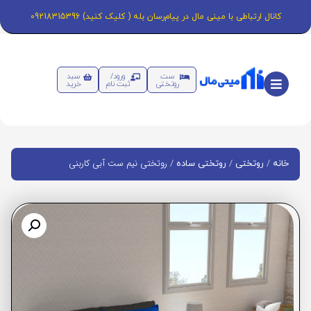
کانال ارتباطی با مینی مال در پیام‌رسان بله ( کلیک کنید) 09218315396
ست
ورود/
سبد
روتختی
ثبت نام
خرید
/
/
/ روتختی نیم ست آبی کاربنی
خانه
روتختی
روتختی ساده