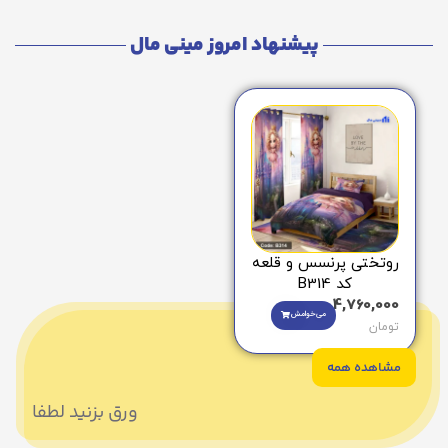
پیشنهاد امروز مینی مال
روتختی پرنسس و قلعه
کد B314
4,760,000
می‌خوامش
تومان
مشاهده همه
ورق بزنید لطفا