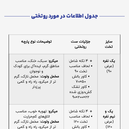
جدول اطلاعات در مورد روتختی
سایز
جزئیات ست
توضیحات نوع پارچه
تخت
روتختی
یک نفره
🔹 4 تکه شامل:
میکرو:
سبک، خنک، مناسب
(عرض
▪️ لحاف مناسب
مناطق گرم، ایده‌آل برای کودک
90)
تخت 90
و نوجوان
▪️ کاور بالش
مخمل ولوت:
مخمل نازک، گرم
50×70
تر از میکرو، راه راه و کمی
▪️ کاور تشک
پرزدار
کش‌دوزی شده
22×200×90
یک و
🔹 4 تکه شامل:
میکرو:
تهویه خوب، مناسب
نیم نفره
▪️ لحاف مناسب
اتاق‌های کم‌حرارت
(عرض
تخت 120
مخمل ولوت:
مخمل نازک، گرم
120)
▪️ کاور بالش
تر از میکرو، راه راه و کمی