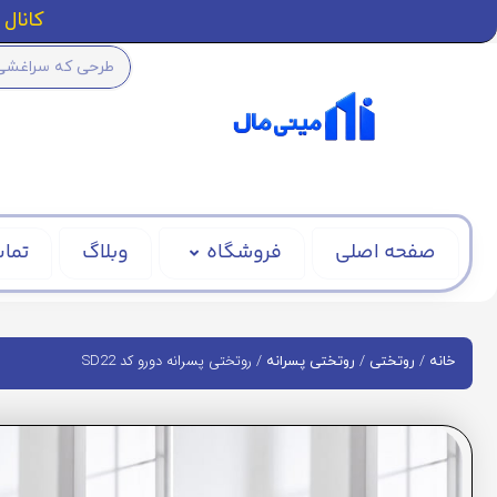
کانال ا
صفحه اصلی
فروشگاه
وبلاگ
تماس
/
/
/ روتختی پسرانه دورو کد SD22
خانه
روتختی
روتختی پسرانه