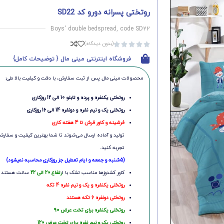
روتختی پسرانه دورو کد SD22
Boys' double bedspread, code SD22
(بدون دیدگاه)





فروشگاه اینترنتی مینی مال { توضیحات کامل}
محصولات مینی‌ مال پس از ثبت سفارش، با دقت و کیفیت بالا طی:
روتختی یکنفره و پرده و تابلو 10 الی 12 روزکاری
روتختی یک و نیم نفره و دونفره 14 الی 16 روزکاری
فرشینه و کاور فرش تا 4 هفته کاری
تولید و آماده ارسال می‌شوند تا شما بهترین کیفیت و سفارشی
تجربه کنید.
(5شنبه و جمعه و ایام تعطیل جز روزکاری محاسبه نمیشود)
کاور کشدوزها مناسب تشک با ا
رتفاع 20 الی 22
سانت هستند
روتختی یکنفره و یک و نیم نفره 4 تکه
روتختی دونفره 6 تکه هستند
روتختی یکنفره برای تخت عرض 90
روتختی یک و نیم نفره برای تخت عرض 120