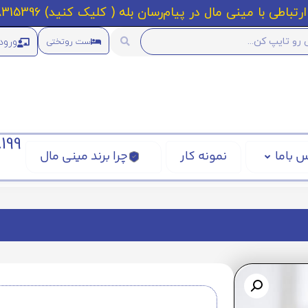
رتباطی با مینی مال در پیام‌رسان بله ( کلیک کنید) 09218315396
ورود
ست روتختی
199
 باما
نمونه کار
چرا برند مینی مال