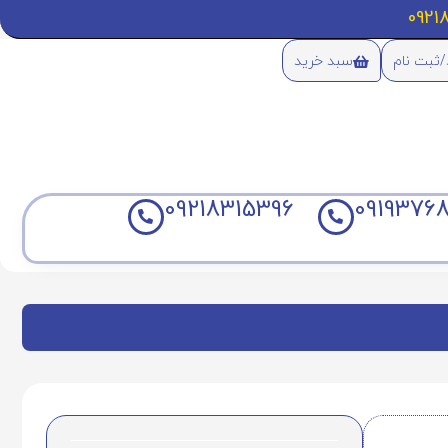
/ثبت نام
سبد خرید
09218315396
09193768