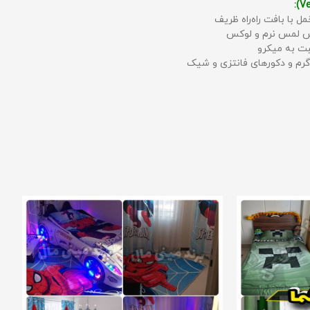
مل با بافت راه‌راه ظریف
حس لمس نرم و لوکس
بت به میکرو
رم و دکورهای فانتزی و شیک