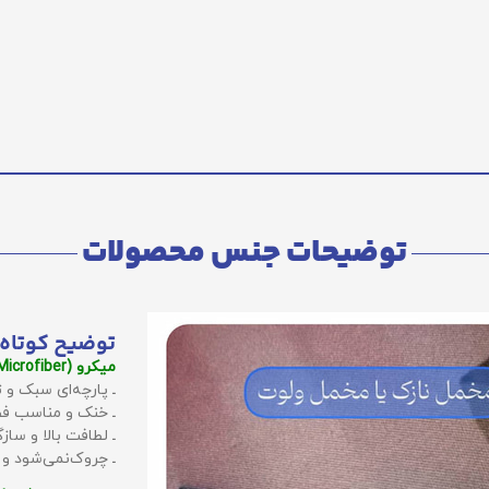
توضیحات جنس محصولات
توضیح کوتاه 
میکرو (Microfiber):
ـ پارچه‌ای سبک و ت
ـ خنک و مناسب فص
ـ لطافت بالا و سا
ـ چروک‌نمی‌شود و