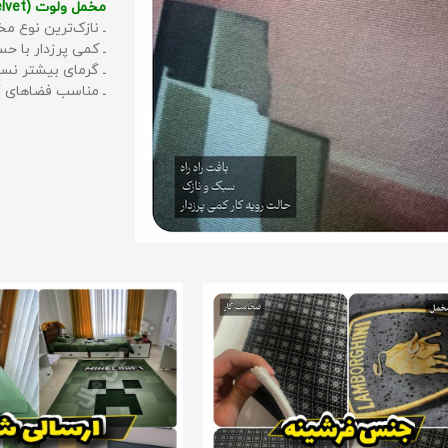
مخمل ولوت (Velvet):
ـ نازک‌ترین نوع مخ
ـ کمی پرزدار با 
ـ گرمای بیشتر نس
ـ مناسب فضاهای گ