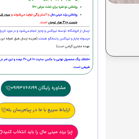
روتختی دو نفره برای تخت عرض 160
روتختی‌
برند مینی مال
با آستر رنگی تولید می‌شوند و
سود شما
خدمت 300 هزار تومان
است.
ارسال از فروشگاه توسط تیپاکس و چاپار انجام می‌شود و در مورد تاری
مرسوله چاپار و تیپاکس پاسخگو هستند.
(هزینه ارسال طبق تعرفه این 
عهده مشتری گرامی است)
اختلاف رنگ محصول نهایی با عکس سایت 10 الی 
طبیعی است.
مشاوره رایگان 09193768199
ارتباط سریع با ما در پیام‌رسان بله
چرا برند مینی مال را باید انتخاب کنید