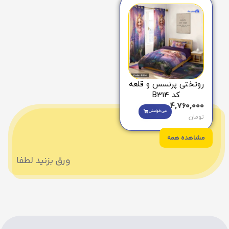
روتختی پرنسس و قلعه
کد B314
4,760,000
می‌خوامش
تومان
مشاهده همه
ورق بزنید لطفا