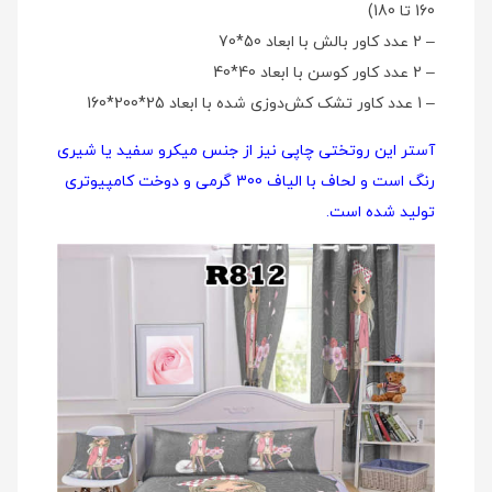
160 تا 180)
– 2 عدد کاور بالش با ابعاد 50*70
– 2 عدد کاور کوسن با ابعاد 40*40
– 1 عدد کاور تشک کش‌دوزی شده با ابعاد 25*200*160
آستر این روتختی چاپی نیز از جنس میکرو سفید یا شیری
رنگ است و لحاف با الیاف 300 گرمی و دوخت کامپیوتری
تولید شده است.