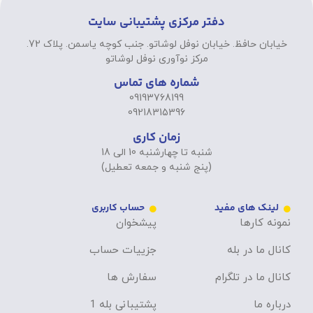
دفتر مرکزی پشتیبانی سایت
خیابان حافظ. خیابان نوفل لوشاتو. جنب کوچه یاسمن. پلاک 72.
مرکز نوآوری نوفل لوشاتو
شماره های تماس
09193768199
09218315396
زمان کاری
شنبه تا چهارشنبه 10 الی 18
(پنج شنبه و جمعه تعطیل)
لینک های مفید
حساب کاربری
نمونه کارها
پیشخوان
کانال ما در بله
جزییات حساب
کانال ما در تلگرام
سفارش ها
درباره ما
پشتیبانی بله 1