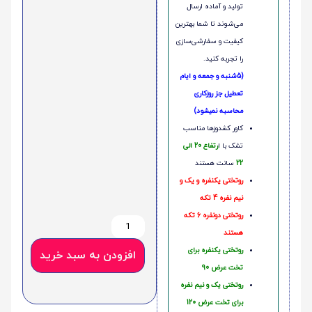
تولید و آماده ارسال
می‌شوند تا شما بهترین
کیفیت و سفارشی‌سازی
را تجربه کنید.
(5شنبه و جمعه و ایام
تعطیل جز روزکاری
محاسبه نمیشود)
کاور کشدوزها مناسب
تشک با ا
رتفاع 20 الی
22
سانت هستند
روتختی یکنفره و یک و
نیم نفره 4 تکه
روتختی دونفره 6 تکه
هستند
روتختی یکنفره برای
افزودن به سبد خرید
تخت عرض 90
روتختی یک و نیم نفره
برای تخت عرض 120