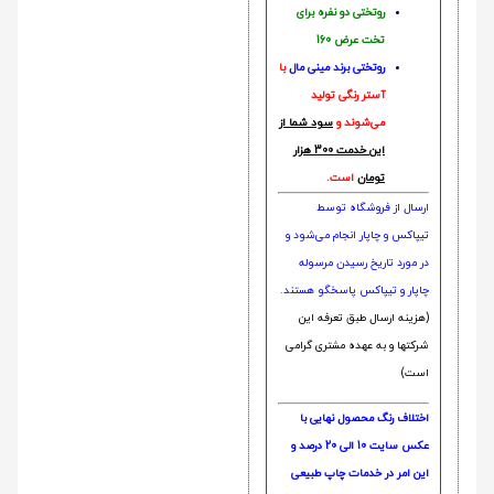
روتختی دو نفره برای
تخت عرض 160
روتختی‌
برند مینی مال
با
آستر رنگی تولید
می‌شوند و
سود شما از
این خدمت 300 هزار
تومان
است.
ارسال از فروشگاه توسط
تیپاکس و چاپار انجام می‌شود و
در مورد تاریخ رسیدن مرسوله
چاپار و تیپاکس پاسخگو هستند.
(هزینه ارسال طبق تعرفه این
شرکتها و به عهده مشتری گرامی
است)
اختلاف رنگ محصول نهایی با
عکس سایت 10 الی 20 درصد و
این امر در خدمات چاپ طبیعی