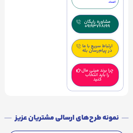
است.
مشاوره رایگان
09193768199
ارتباط سریع با ما
در پیام‌رسان بله
چرا برند مینی مال
را باید انتخاب
کنید
نمونه طرح‌های ارسالی مشتریان عزیز