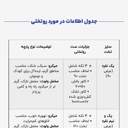
جدول اطلاعات در مورد روتختی
سایز
جزئیات ست
توضیحات نوع پارچه
تخت
روتختی
یک نفره
🔹 4 تکه شامل:
میکرو:
سبک، خنک، مناسب
(عرض
▪️ لحاف مناسب
مناطق گرم، ایده‌آل برای کودک
90)
تخت 90
و نوجوان
▪️ کاور بالش
مخمل ولوت:
مخمل نازک، گرم
50×70
تر از میکرو، راه راه و کمی
▪️ کاور تشک
پرزدار
کش‌دوزی شده
22×200×90
یک و
🔹 4 تکه شامل:
میکرو:
تهویه خوب، مناسب
نیم نفره
▪️ لحاف مناسب
اتاق‌های کم‌حرارت
(عرض
تخت 120
مخمل ولوت:
مخمل نازک، گرم