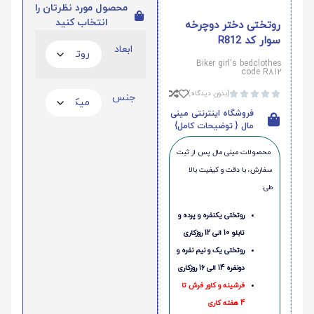
محصول مورد نظرتان را
انتخاب کنید
روتختی دختر دوچرخه
سوار کد R812
ابعاد
Biker girl's bedclothes
code R812
(بدون دیدگاه)





جنس
فروشگاه اینترنتی مینی
مال { توضیحات کامل}
محصولات مینی‌ مال پس از ثبت
سفارش، با دقت و کیفیت بالا
طی:
روتختی یکنفره و پرده و
تابلو 10 الی 12 روزکاری
روتختی یک و نیم نفره و
دونفره 14 الی 16 روزکاری
فرشینه و کاور فرش تا
4 هفته کاری