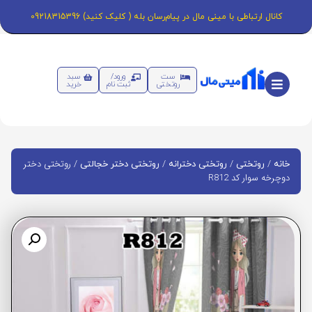
کانال ارتباطی با مینی مال در پیام‌رسان بله ( کلیک کنید) 09218315396
ست
ورود/
سبد
روتختی
ثبت نام
خرید
/
/
/
/ روتختی دختر
خانه
روتختی
روتختی دخترانه
روتختی دختر خجالتی
دوچرخه سوار کد R812