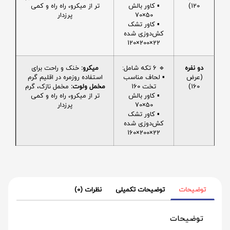
120)
▪️ کاور بالش
تر از میکرو، راه راه و کمی
50×70
پرزدار
▪️ کاور تشک
کش‌دوزی شده
22×200×120
دو نفره
🔹 6 تکه شامل:
میکرو:
خنک و راحت برای
(عرض
▪️ لحاف مناسب
استفاده روزمره در اقلیم گرم
160)
تخت 160
مخمل ولوت:
مخمل نازک، گرم
▪️ کاور بالش
تر از میکرو، راه راه و کمی
50×70
پرزدار
▪️ کاور تشک
کش‌دوزی شده
22×200×160
توضیحات
توضیحات تکمیلی
نظرات (0)
توضیحات