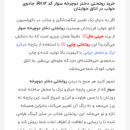
خرید روتختی دختر دوچرخه سوار کد R812، جادوی
خواب در اتاق خوابتان
اگر به دنبال یک تغییر شگفت‌انگیز و جذاب در دکوراسیون
اتاق خواب فرزندتان هستید،
روتختی دختر دوچرخه سوار
از برند
مینی مال
👉🏻
دقیقاً همان چیزی است که به دنبالش
می‌گردید! این
روتختی چاپی
👉🏻
با استفاده از پارچه
میکرو
ترک و مخمل ایرانی
با کیفیت بالا تولید شده و چاپ
سه‌بعدی خیره‌کننده‌ای دارد که جلوه‌ای بی‌نظیر به اتاق
خواب کودک شما می‌بخشد.
تصور کنید هر صبح با دیدن
روتختی دختر دوچرخه
سوار
که از جنس پارچه میکرو ترک یا مخمل ساخته شده،
روزتان را با حس طراوت و انرژی شروع کنید. این پارچه نه
پرز می‌دهد و نه رنگ آن تغییر می‌کند، بنابراین همیشه
تازه و نو می‌ماند. این روتختی جذاب در سایز کینگ طراحی
شده تا با زیبایی و لطافت از اطراف تخت شما ریزش کند و