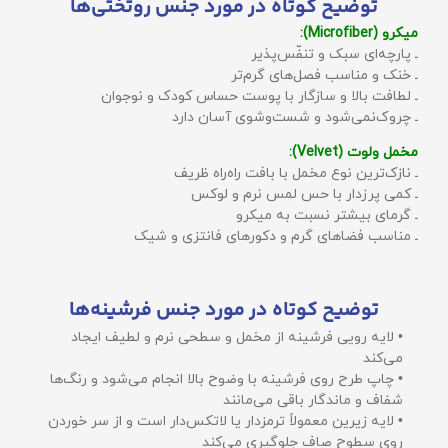
توضیح کوتاه در مورد جنس روتختی‌ها
میکرو (Microfiber):
ـ پارچه‌ای سبک و تنفّس‌پذیر
ـ خنک و مناسب فصل‌های گرم‌تر
ـ لطافت بالا و سازگار با پوست حساس کودک و نوجوان
ـ چروک‌نمی‌شود و شست‌وشوی آسان دارد
مخمل ولوت (Velvet):
ـ نازک‌ترین نوع مخمل با بافت راه‌راه ظریف
ـ کمی پرزدار با حس لمس نرم و لوکس
ـ گرمای بیشتر نسبت به میکرو
ـ مناسب فضاهای گرم و دکورهای فانتزی و شیک
توضیح کوتاه در مورد جنس فرشینه‌ها
• لایه رویی فرشینه از مخمل و سطحی نرم و لطیف ایجاد
می‌کند
• چاپ طرح روی فرشینه با وضوح بالا انجام می‌شود و رنگ‌ها
شفاف و ماندگار باقی می‌مانند
• لایه زیرین معمولاً ترمزدار یا لاتکس‌دار است و از سر خوردن
روی سطوح صاف جلوگیری می‌کند