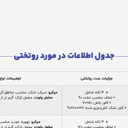
جدول اطلاعات در مورد روتختی
جزئیات ست روتختی
توضیحات نوع 
🔹 4 تکه شامل:
میکرو:
سبک، خنک، مناسب مناطق گرم، 
▪️ لحاف مناسب تخت 90
مخمل ولوت:
مخمل نازک، گرم تر از م
▪️ کاور بالش 50×70
▪️ کاور تشک کش‌دوزی شده 22×200×90
🔹 4 تکه شامل:
میکرو:
تهویه خوب، مناسب ا
▪️ لحاف مناسب تخت 120
مخمل ولوت:
مخمل نازک، گرم تر از م