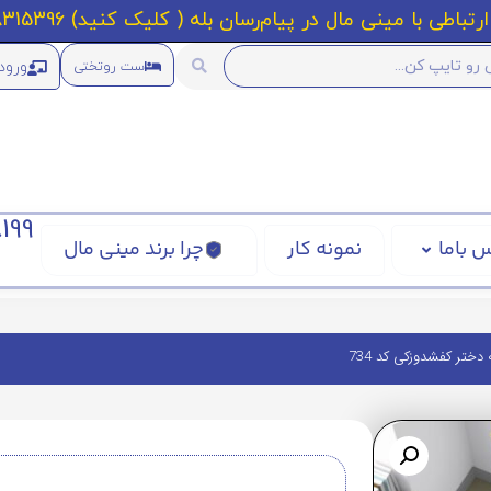
رتباطی با مینی مال در پیام‌رسان بله ( کلیک کنید) 09218315396
ورود
ست روتختی
199
 باما
نمونه کار
چرا برند مینی مال
دختر کفشدوزکی کد 734