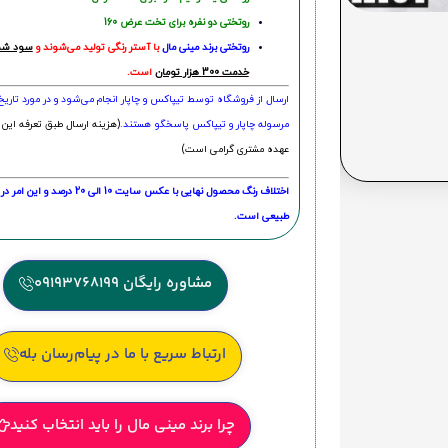
روتختی دو نفره برای تخت عرض 160
روتختی‌
برند مینی مال
با آستر رنگی تولید می‌شوند و
سود شما
خدمت 300 هزار تومان
است.
ارسال از فروشگاه توسط تیپاکس و چاپار انجام می‌شود و در مورد تاری
مرسوله چاپار و تیپاکس پاسخگو هستند.
(هزینه ارسال طبق تعرفه این 
عهده مشتری گرامی است)
اختلاف رنگ محصول نهایی با عکس سایت 10 الی 
طبیعی است.
مشاوره رایگان 09193768199
ارتباط سریع با ما در پیام‌رسان بله
چرا برند مینی مال را باید انتخاب کنید