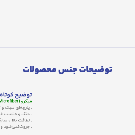
توضیحات جنس محصولات
توضیح کوتاه 
میکرو (Microfiber):
ـ پارچه‌ای سبک و ت
ـ خنک و مناسب فص
ـ لطافت بالا و سا
ـ چروک‌نمی‌شود و