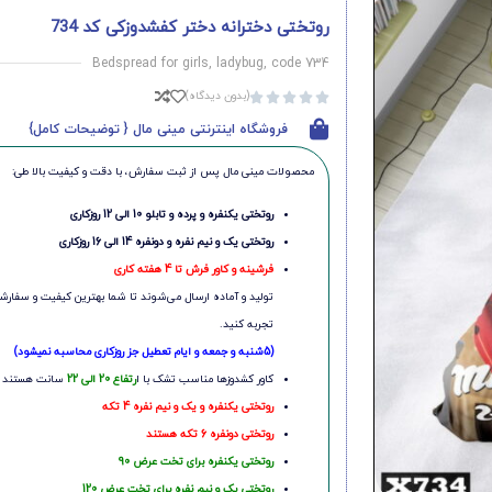
روتختی دخترانه دختر کفشدوزکی کد 734
Bedspread for girls, ladybug, code 734
(بدون دیدگاه)





فروشگاه اینترنتی مینی مال { توضیحات کامل}
محصولات مینی‌ مال پس از ثبت سفارش، با دقت و کیفیت بالا طی:
روتختی یکنفره و پرده و تابلو 10 الی 12 روزکاری
روتختی یک و نیم نفره و دونفره 14 الی 16 روزکاری
فرشینه و کاور فرش تا 4 هفته کاری
تولید و آماده ارسال می‌شوند تا شما بهترین کیفیت و سفارشی
تجربه کنید.
(5شنبه و جمعه و ایام تعطیل جز روزکاری محاسبه نمیشود)
کاور کشدوزها مناسب تشک با ا
رتفاع 20 الی 22
سانت هستند
روتختی یکنفره و یک و نیم نفره 4 تکه
روتختی دونفره 6 تکه هستند
روتختی یکنفره برای تخت عرض 90
روتختی یک و نیم نفره برای تخت عرض 120