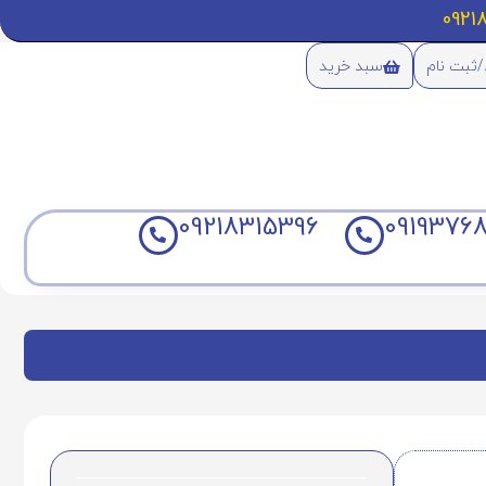
/ثبت نام
سبد خرید
09218315396
09193768