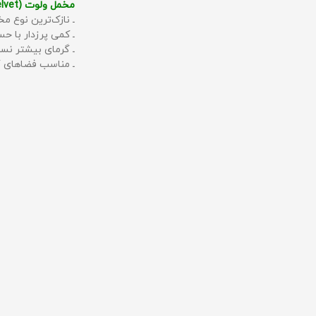
مخمل ولوت (Velvet):
ـ نازک‌ترین نوع مخ
ـ کمی پرزدار با 
ـ گرمای بیشتر نس
ـ مناسب فضاهای گ