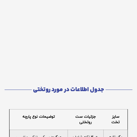
جدول اطلاعات در مورد روتختی
سایز
جزئیات ست
توضیحات نوع پارچه
تخت
روتختی