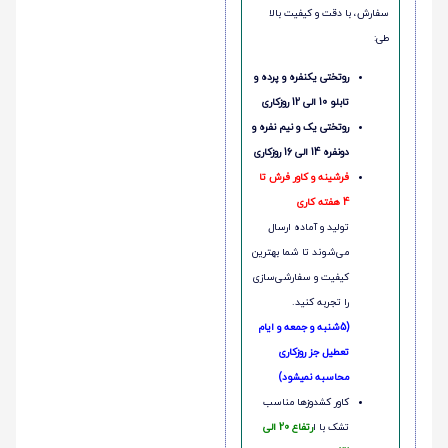
سفارش، با دقت و کیفیت بالا
طی:
روتختی یکنفره و پرده و
تابلو 10 الی 12 روزکاری
روتختی یک و نیم نفره و
دونفره 14 الی 16 روزکاری
فرشینه و کاور فرش تا
4 هفته کاری
تولید و آماده ارسال
می‌شوند تا شما بهترین
کیفیت و سفارشی‌سازی
را تجربه کنید.
(5شنبه و جمعه و ایام
تعطیل جز روزکاری
محاسبه نمیشود)
کاور کشدوزها مناسب
تشک با ا
رتفاع 20 الی