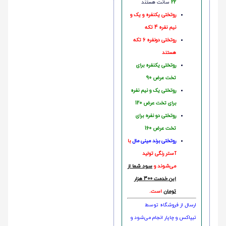
22
سانت هستند
روتختی یکنفره و یک و
نیم نفره 4 تکه
روتختی دونفره 6 تکه
هستند
روتختی یکنفره برای
تخت عرض 90
روتختی یک و نیم نفره
برای تخت عرض 120
روتختی دو نفره برای
تخت عرض 160
روتختی‌
برند مینی مال
با
آستر رنگی تولید
می‌شوند و
سود شما از
این خدمت 300 هزار
تومان
است.
ارسال از فروشگاه توسط
تیپاکس و چاپار انجام می‌شود و