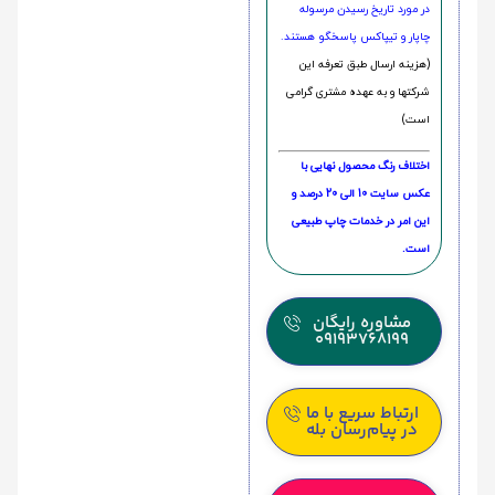
در مورد تاریخ رسیدن مرسوله
چاپار و تیپاکس پاسخگو هستند.
(هزینه ارسال طبق تعرفه این
شرکتها و به عهده مشتری گرامی
است)
اختلاف رنگ محصول نهایی با
عکس سایت 10 الی 20 درصد و
این امر در خدمات چاپ طبیعی
است.
مشاوره رایگان
09193768199
ارتباط سریع با ما
در پیام‌رسان بله