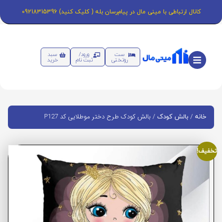
کانال ارتباطی با مینی مال در پیام‌رسان بله ( کلیک کنید) 09218315396
ست
ورود/
سبد
روتختی
ثبت نام
خرید
/
/ بالش کودک طرح دختر موطلایی کد P127
خانه
بالش کودک
تخفیف!