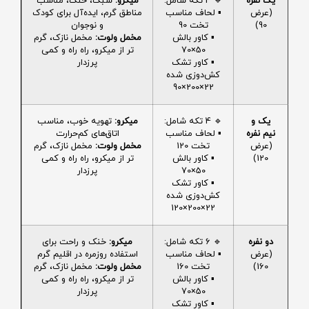
یک نفره
🔹 4 تکه شامل:
میکرو:
سبک، خنک، مناسب
(عرض
▪️ لحاف مناسب
مناطق گرم، ایده‌آل برای کودک
90)
تخت 90
و نوجوان
▪️ کاور بالش
مخمل ولوت:
مخمل نازک، گرم
50×70
تر از میکرو، راه راه و کمی
▪️ کاور تشک
پرزدار
کش‌دوزی شده
22×200×90
یک و
🔹 4 تکه شامل:
میکرو:
تهویه خوب، مناسب
نیم نفره
▪️ لحاف مناسب
اتاق‌های کم‌حرارت
(عرض
تخت 120
مخمل ولوت:
مخمل نازک، گرم
120)
▪️ کاور بالش
تر از میکرو، راه راه و کمی
50×70
پرزدار
▪️ کاور تشک
کش‌دوزی شده
22×200×120
دو نفره
🔹 6 تکه شامل:
میکرو:
خنک و راحت برای
(عرض
▪️ لحاف مناسب
استفاده روزمره در اقلیم گرم
160)
تخت 160
مخمل ولوت:
مخمل نازک، گرم
▪️ کاور بالش
تر از میکرو، راه راه و کمی
50×70
پرزدار
▪️ کاور تشک