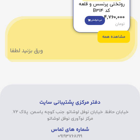
روتختی پرنسس و قلعه
کد B314
4,760,000
می‌خوامش
تومان
مشاهده همه
ورق بزنید لطفا
دفتر مرکزی پشتیبانی سایت
خیابان حافظ. خیابان نوفل لوشاتو. جنب کوچه یاسمن. پلاک 72.
مرکز نوآوری نوفل لوشاتو
شماره های تماس
09193768199