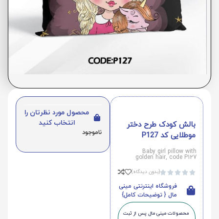
محصول مورد نظرتان را
انتخاب کنید
بالش کودک طرح دختر
ناموجود
موطلایی کد P127
Baby girl pillow with
golden hair, code P127
(بدون دیدگاه)





فروشگاه اینترنتی مینی
مال { توضیحات کامل}
محصولات مینی‌ مال پس از ثبت