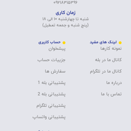
09218315396
زمان کاری
شنبه تا چهارشنبه 10 الی 18
(پنج شنبه و جمعه تعطیل)
لینک های مفید
حساب کاربری
نمونه کارها
پیشخوان
کانال ما در بله
جزییات حساب
کانال ما در تلگرام
سفارش ها
درباره ما
پشتیبانی بله 1
تماس با ما
پشتیبانی بله 2
پشتیبانی تلگرام
پشتیبانی واتساپ