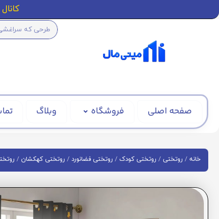
کانال ا
صفحه اصلی
فروشگاه
وبلاگ
تماس
/
/
/
/
/
خانه
روتختی
روتختی کودک
روتختی فضانورد
روتختی کهکشان
روتختی