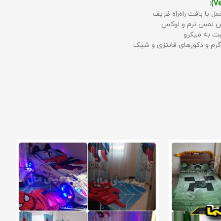
مل با بافت راه‌راه ظریف
حس لمس نرم و لوکس
بت به میکرو
رم و دکورهای فانتزی و شیک