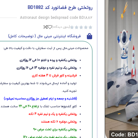
روتختی طرح فضانورد کد BD1882
Astronaut design bedspread code BD1882
(بدون دیدگاه)





فروشگاه اینترنتی مینی مال { توضیحات کامل}
محصولات مینی‌ مال پس از ثبت سفارش، با دقت و کیفیت بالا طی:
روتختی یکنفره و پرده و تابلو 10 الی 12 روزکاری
روتختی یک و نیم نفره و دونفره 14 الی 16 روزکاری
فرشینه و کاور فرش تا 4 هفته کاری
تولید و آماده ارسال می‌شوند تا شما بهترین کیفیت و سفارشی
تجربه کنید.
(5شنبه و جمعه و ایام تعطیل جز روزکاری محاسبه نمیشود)
کاور کشدوزها مناسب تشک با ا
رتفاع 20 الی 22
سانت هستند
روتختی یکنفره و یک و نیم نفره 4 تکه
روتختی دونفره 6 تکه هستند
روتختی یکنفره برای تخت عرض 90
روتختی یک و نیم نفره برای تخت عرض 120