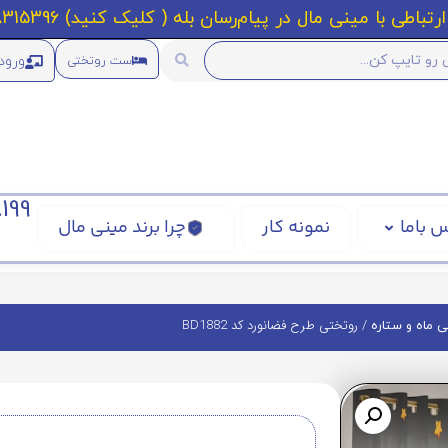
رتباطی با مینی مال در پیام‌رسان بله ( کلیک کنید) 09218315396
ورود
ست روتختی
199
 باما
نمونه کار
چرا برند مینی مال
/ روتختی طرح فضانورد کد BD1882
 ماه و ستاره