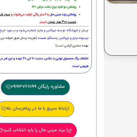
روتختی دو نفره برای تخت عرض 160
روتختی‌
برند مینی مال
با آستر رنگی تولید می‌شوند و
سود شما
خدمت 300 هزار تومان
است.
ارسال از فروشگاه توسط تیپاکس و چاپار انجام می‌شود و در مورد تاری
مرسوله چاپار و تیپاکس پاسخگو هستند.
(هزینه ارسال طبق تعرفه این 
عهده مشتری گرامی است)
اختلاف رنگ محصول نهایی با عکس سایت 10 الی 
طبیعی است.
مشاوره رایگان 09193768199
ارتباط سریع با ما در پیام‌رسان بله
چرا برند مینی مال را باید انتخاب کنید