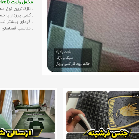
مخمل ولوت (Velvet):
ـ نازک‌ترین نوع مخ
ـ کمی پرزدار با 
ـ گرمای بیشتر نس
ـ مناسب فضاهای گ