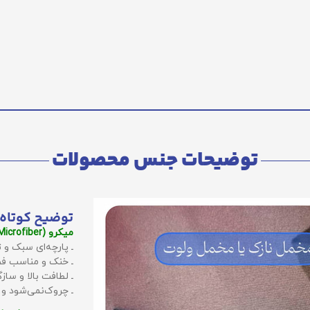
توضیحات جنس محصولات
توضیح کوتاه 
میکرو (Microfiber):
ـ پارچه‌ای سبک و ت
ـ خنک و مناسب فص
ـ لطافت بالا و سا
ـ چروک‌نمی‌شود و