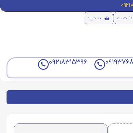
/ثبت نام
سبد خرید
09218315396
09193768