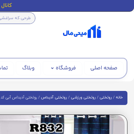
کانال ا
صفحه اصلی
فروشگاه
وبلاگ
تماس
/
/
/
/ روتختی آدیداس آبی کد R832
خانه
روتختی
روتختی ورزشی
روتختی آدیداس