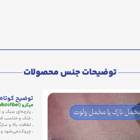
توضیحات جنس محصولات
توضیح کوتاه 
میکرو (Microfiber):
ـ پارچه‌ای سبک و ت
ـ خنک و مناسب فص
ـ لطافت بالا و سا
ـ چروک‌نمی‌شود و