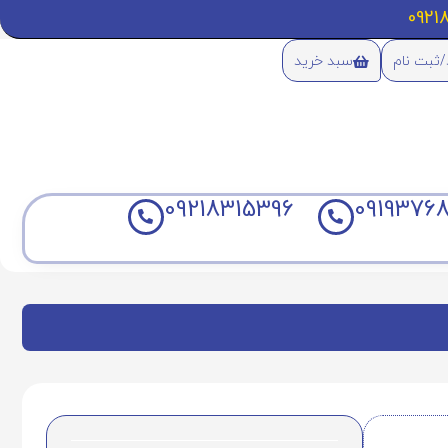
/ثبت نام
سبد خرید
09218315396
09193768