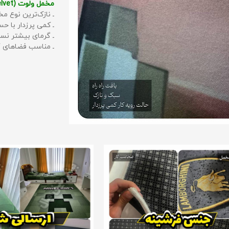
مخمل ولوت (Velvet):
ـ نازک‌ترین نوع مخ
ـ کمی پرزدار با 
ـ گرمای بیشتر نس
ـ مناسب فضاهای گ