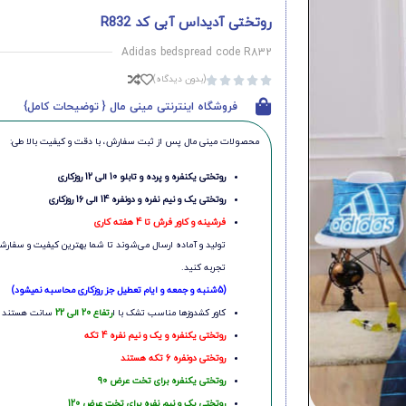
روتختی آدیداس آبی کد R832
Adidas bedspread code R832
(بدون دیدگاه)





فروشگاه اینترنتی مینی مال { توضیحات کامل}
محصولات مینی‌ مال پس از ثبت سفارش، با دقت و کیفیت بالا طی:
روتختی یکنفره و پرده و تابلو 10 الی 12 روزکاری
روتختی یک و نیم نفره و دونفره 14 الی 16 روزکاری
فرشینه و کاور فرش تا 4 هفته کاری
تولید و آماده ارسال می‌شوند تا شما بهترین کیفیت و سفارشی
تجربه کنید.
(5شنبه و جمعه و ایام تعطیل جز روزکاری محاسبه نمیشود)
کاور کشدوزها مناسب تشک با ا
رتفاع 20 الی 22
سانت هستند
روتختی یکنفره و یک و نیم نفره 4 تکه
روتختی دونفره 6 تکه هستند
روتختی یکنفره برای تخت عرض 90
روتختی یک و نیم نفره برای تخت عرض 120