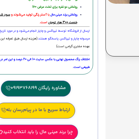
روتختی دو نفره برای تخت عرض 160
روتختی‌
برند مینی مال
با آستر رنگی تولید می‌شوند و
سود شما
خدمت 300 هزار تومان
است.
ارسال از فروشگاه توسط تیپاکس و چاپار انجام می‌شود و در مورد تاری
مرسوله چاپار و تیپاکس پاسخگو هستند.
(هزینه ارسال طبق تعرفه این 
عهده مشتری گرامی است)
اختلاف رنگ محصول نهایی با عکس سایت 10 الی 
طبیعی است.
مشاوره رایگان 09193768199
ارتباط سریع با ما در پیام‌رسان بله
چرا برند مینی مال را باید انتخاب کنید