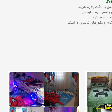
مل با بافت راه‌راه ظریف
حس لمس نرم و لوکس
بت به میکرو
رم و دکورهای فانتزی و شیک