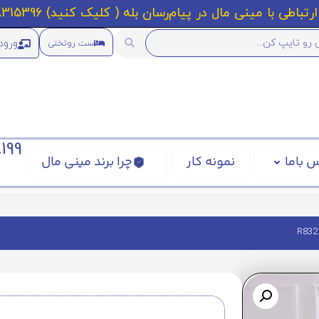
رتباطی با مینی مال در پیام‌رسان بله ( کلیک کنید) 09218315396
ورود
ست روتختی
199
 باما
نمونه کار
چرا برند مینی مال