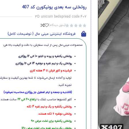
روتختی سه بعدی یونیکورن کد 407
3D unicorn bedspread code 407
(بدون دیدگاه)





فروشگاه اینترنتی مینی مال { توضیحات کامل}
محصولات مینی‌ مال پس از ثبت سفارش، با دقت و کیفیت بالا طی:
روتختی یکنفره و پرده و تابلو 10 الی 12 روزکاری
روتختی یک و نیم نفره و دونفره 14 الی 16 روزکاری
فرشینه و کاور فرش تا 4 هفته کاری
تولید و آماده ارسال می‌شوند تا شما بهترین کیفیت و سفارشی
تجربه کنید.
(5شنبه و جمعه و ایام تعطیل جز روزکاری محاسبه نمیشود)
کاور کشدوزها مناسب تشک با ا
رتفاع 20 الی 22
سانت هستند
روتختی یکنفره و یک و نیم نفره 4 تکه
روتختی دونفره 6 تکه هستند
روتختی یکنفره برای تخت عرض 90
روتختی یک و نیم نفره برای تخت عرض 120