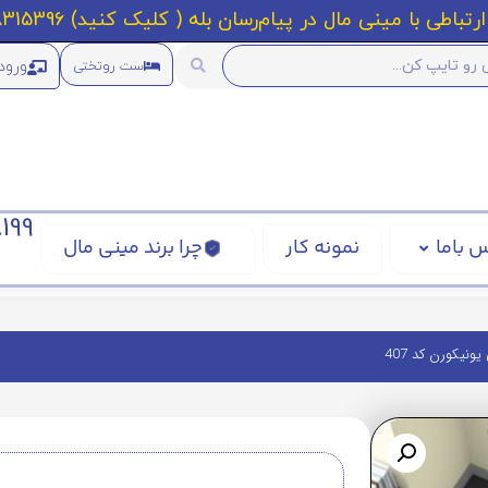
رتباطی با مینی مال در پیام‌رسان بله ( کلیک کنید) 09218315396
ورود
ست روتختی
199
 باما
نمونه کار
چرا برند مینی مال
نیکورن کد 407