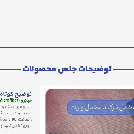
توضیحات جنس محصولات
توضیح کوتاه 
میکرو (Microfiber):
ـ پارچه‌ای سبک و ت
ـ خنک و مناسب فص
ـ لطافت بالا و سا
ـ چروک‌نمی‌شود و