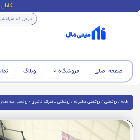
کانال ا
صفحه اصلی
فروشگاه
وبلاگ
تماس
/
/
/
/ روتختی سه بعدی یو
خانه
روتختی
روتختی دخترانه
روتختی دخترانه فانتزی