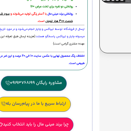
روتختی دو نفره برای تخت عرض 160
روتختی‌
برند مینی مال
با آستر رنگی تولید می‌شوند و
سود شما
خدمت 300 هزار تومان
است.
ارسال از فروشگاه توسط تیپاکس و چاپار انجام می‌شود و در مورد تاری
مرسوله چاپار و تیپاکس پاسخگو هستند.
(هزینه ارسال طبق تعرفه این 
عهده مشتری گرامی است)
اختلاف رنگ محصول نهایی با عکس سایت 10 الی 
طبیعی است.
مشاوره رایگان 09193768199
ارتباط سریع با ما در پیام‌رسان بله
چرا برند مینی مال را باید انتخاب کنید