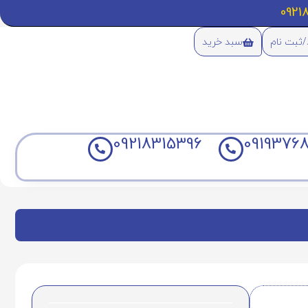
/ثبت نام
سبد خرید
09218315396
09193768