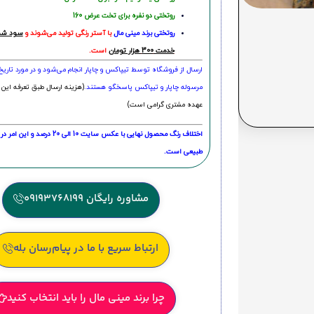
روتختی دو نفره برای تخت عرض 160
روتختی‌
برند مینی مال
با آستر رنگی تولید می‌شوند و
سود شما
خدمت 300 هزار تومان
است.
ارسال از فروشگاه توسط تیپاکس و چاپار انجام می‌شود و در مورد تاری
مرسوله چاپار و تیپاکس پاسخگو هستند.
(هزینه ارسال طبق تعرفه این 
عهده مشتری گرامی است)
اختلاف رنگ محصول نهایی با عکس سایت 10 الی 
طبیعی است.
مشاوره رایگان 09193768199
ارتباط سریع با ما در پیام‌رسان بله
چرا برند مینی مال را باید انتخاب کنید