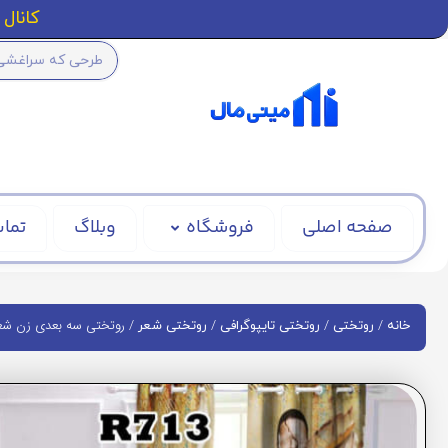
کانال ا
صفحه اصلی
فروشگاه
وبلاگ
تماس
/
/
/
/ روتختی سه بعدی زن شعر کد
خانه
روتختی
روتختی تایپوگرافی
روتختی شعر