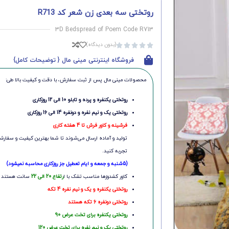
روتختی سه بعدی زن شعر کد R713
3D Bedspread of Poem Code R713
(بدون دیدگاه)





فروشگاه اینترنتی مینی مال { توضیحات کامل}
محصولات مینی‌ مال پس از ثبت سفارش، با دقت و کیفیت بالا طی:
روتختی یکنفره و پرده و تابلو 10 الی 12 روزکاری
روتختی یک و نیم نفره و دونفره 14 الی 16 روزکاری
فرشینه و کاور فرش تا 4 هفته کاری
تولید و آماده ارسال می‌شوند تا شما بهترین کیفیت و سفارشی
تجربه کنید.
(5شنبه و جمعه و ایام تعطیل جز روزکاری محاسبه نمیشود)
کاور کشدوزها مناسب تشک با ا
رتفاع 20 الی 22
سانت هستند
روتختی یکنفره و یک و نیم نفره 4 تکه
روتختی دونفره 6 تکه هستند
روتختی یکنفره برای تخت عرض 90
روتختی یک و نیم نفره برای تخت عرض 120