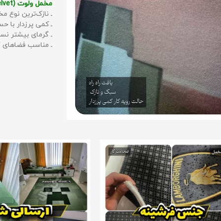
مخمل ولوت (Velvet):
ـ نازک‌ترین نوع مخ
ـ کمی پرزدار با 
ـ گرمای بیشتر نس
ـ مناسب فضاهای گ