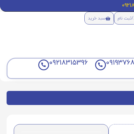
/ثبت نام
سبد خرید
09218315396
09193768