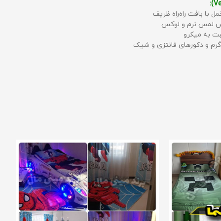
مل با بافت راه‌راه ظریف
حس لمس نرم و لوکس
بت به میکرو
رم و دکورهای فانتزی و شیک