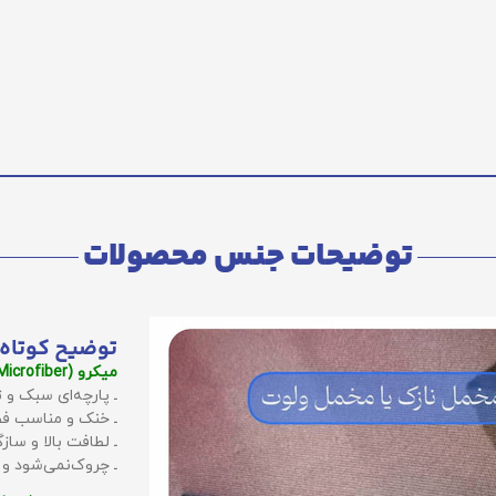
توضیحات جنس محصولات
توضیح کوتاه 
میکرو (Microfiber):
ـ پارچه‌ای سبک و ت
ـ خنک و مناسب فص
ـ لطافت بالا و سا
ـ چروک‌نمی‌شود و