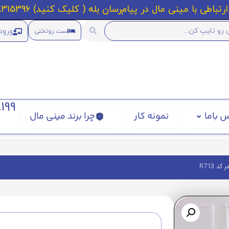
رتباطی با مینی مال در پیام‌رسان بله ( کلیک کنید) 09218315396
ورود
ست روتختی
199
 باما
نمونه کار
چرا برند مینی مال
 R713